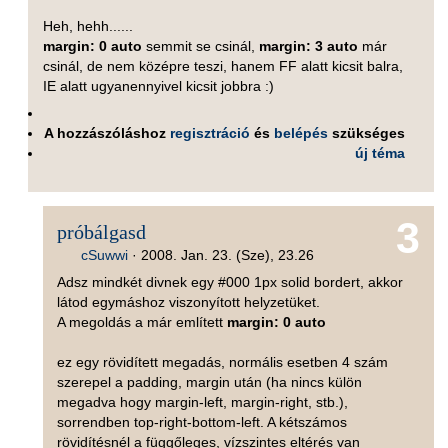
Heh, hehh......
margin: 0 auto
semmit se csinál,
margin: 3 auto
már
csinál, de nem középre teszi, hanem FF alatt kicsit balra,
IE alatt ugyanennyivel kicsit jobbra :)
A hozzászóláshoz
regisztráció
és
belépés
szükséges
új téma
3
próbálgasd
cSuwwi
·
2008. Jan. 23. (Sze), 23.26
Adsz mindkét divnek egy #000 1px solid bordert, akkor
látod egymáshoz viszonyított helyzetüket.
A megoldás a már említett
margin: 0 auto
ez egy rövidített megadás, normális esetben 4 szám
szerepel a padding, margin után (ha nincs külön
megadva hogy margin-left, margin-right, stb.),
sorrendben top-right-bottom-left. A kétszámos
rövidítésnél a függőleges, vízszintes eltérés van