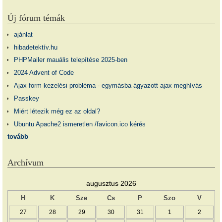
Új fórum témák
ajánlat
hibadetektív.hu
PHPMailer mauális telepítése 2025-ben
2024 Advent of Code
Ajax form kezelési probléma - egymásba ágyazott ajax meghívás
Passkey
Miért létezik még ez az oldal?
Ubuntu Apache2 ismeretlen /favicon.ico kérés
tovább
Archívum
augusztus 2026
H
K
Sze
Cs
P
Szo
V
27
28
29
30
31
1
2