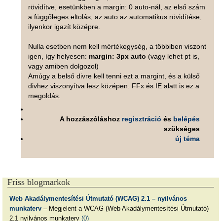
rövidítve, esetünkben a margin: 0 auto-nál, az első szám
a függőleges eltolás, az auto az automatikus rövidítése,
ilyenkor igazít középre.
Nulla esetben nem kell mértékegység, a többiben viszont
igen, így helyesen:
margin: 3px auto
(vagy lehet pt is,
vagy amiben dolgozol)
Amúgy a belső divre kell tenni ezt a margint, és a külső
divhez viszonyítva lesz középen. FFx és IE alatt is ez a
megoldás.
A hozzászóláshoz
regisztráció
és
belépés
szükséges
új téma
Friss blogmarkok
Web Akadálymentesítési Útmutató (WCAG) 2.1 – nyilvános
munkaterv
– Megjelent a WCAG (Web Akadálymentesítési Útmutató)
2.1 nyilvános munkaterv
(0)