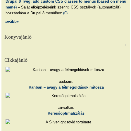
Drupal 8 Twig: add custom CSS classes to menus (based on menu
name)
– Saját elképzeléseink szerinti CSS osztályok (automatizált)
hozzáadása a Drupal 8 menüihez
(0)
tovább»
Könyvajánló
Cikkajánló
aadaam:
Kanban – avagy a félmegoldások mítosza
airwalker:
Keresőoptimalizálás