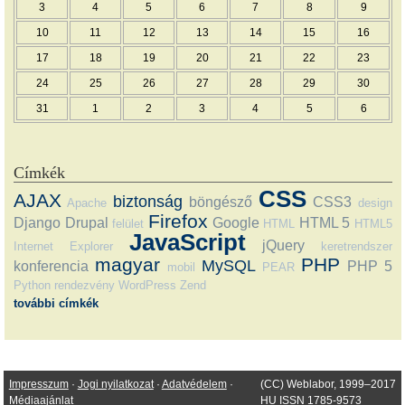
3
4
5
6
7
8
9
10
11
12
13
14
15
16
17
18
19
20
21
22
23
24
25
26
27
28
29
30
31
1
2
3
4
5
6
Címkék
CSS
AJAX
biztonság
böngésző
CSS3
Apache
design
Firefox
Django
Drupal
Google
HTML 5
felület
HTML
HTML5
JavaScript
jQuery
Internet Explorer
keretrendszer
magyar
PHP
MySQL
konferencia
PHP 5
mobil
PEAR
Python
rendezvény
WordPress
Zend
további címkék
Impresszum
·
Jogi nyilatkozat
·
Adatvédelem
·
(CC) Weblabor, 1999–2017
Médiaajánlat
HU ISSN 1785-9573