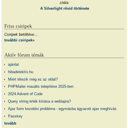
chikk:
A Silverlight rövid története
Friss csiripek
Csiripek betöltése…
további csiripek»
Aktív fórum témák
ajánlat
hibadetektív.hu
Miért létezik még ez az oldal?
PHPMailer mauális telepítése 2025-ben
2024 Advent of Code
Query string érték kiírása a weblapra?
Ajax form kezelési probléma - egymásba ágyazott ajax meghívás
Passkey
tovább