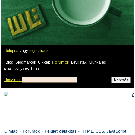
Belépés
vagy
regisztráció
Fórumok
Blog
Blogmarkok
Cikkek
Levlisták
Munka és
állás
Könyvek
Friss
Részletes
Címlap
»
Fórumok
»
Felület kialakítás
»
HTML, CSS, JavaScript,