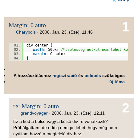
1
Margin: 0 auto
Charybdis
·
2008. Jan. 23. (Sze), 11.46
div.
center
{
width
:
50px
;
/*szélesség nélkül nem lehet középr
margin
:
0
auto
;
}
A hozzászóláshoz
regisztráció
és
belépés
szükséges
új téma
2
re: Margin: 0 auto
grandvoyager
·
2008. Jan. 23. (Sze), 12.11
Ez a kód a belső vagy a külső div-re vonatkozik?
Próbálgattam, de eddig nem jó, lehet, hogy még nem
nyúltam hozzá a megfelelő div-hez.