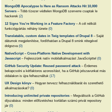
MongoDB Apocalypse Is Here as Ransom Attacks Hit 10,000
Servers
– Több tízezer védtelen MongoDB szerverre csaptak le
hackerek
(2)
12 Signs You’re Working in a Feature Factory
– A cél nélküli
funkciógyártás néhány tünete
(0)
Translatable, custom dates in Twig templates of Drupal 8
– Saját
dátumok megjelenítése, fordíthatóan a Drupal 8 smink rétegével
dolgozva
(0)
NativeScript – Cross-Platform Native Development with
Javascript
– Fejlesszünk natív mobilalkalmazást JavaScripttel
(0)
GitHub Security Update: Reused password attack
– Érdemes
bekapcsolni a kétfaktoros azonosítást, ha a GitHub jelszavunkat más
oldalakon is újra felhasználtuk
(17)
UX Design könyv
– Hogyan tervezz felhasználóbarát és szerethető
alkalmazásokat?
(0)
Introducing unlimited private repositories
– Megváltozik a GitHub
díjszabása: minden előfizetéshez korlátlan számú privát repository
jár
(0)