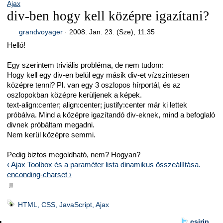
Ajax
div-ben hogy kell középre igazítani?
grandvoyager
·
2008. Jan. 23. (Sze), 11.35
Helló!
Egy szerintem triviális probléma, de nem tudom:
Hogy kell egy div-en belül egy másik div-et vízszintesen
középre tenni? Pl. van egy 3 oszlopos hírportál, és az
oszlopokban középre kerüljenek a képek.
text-align:center; align:center; justify:center már ki lettek
próbálva. Mind a középre igazítandó div-eknek, mind a befoglaló
divnek próbáltam megadni.
Nem kerül középre semmi.
Pedig biztos megoldható, nem? Hogyan?
‹ Ajax Toolbox és a paraméter lista dinamikus összeállítása.
enconding-charset ›
■
HTML, CSS, JavaScript, Ajax
csirip