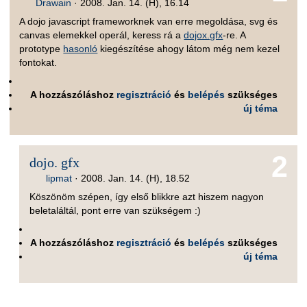
Drawain
·
2008. Jan. 14. (H), 16.14
A dojo javascript frameworknek van erre megoldása, svg és
canvas elemekkel operál, keress rá a
dojox.gfx
-re. A
prototype
hasonló
kiegészítése ahogy látom még nem kezel
fontokat.
A hozzászóláshoz
regisztráció
és
belépés
szükséges
új téma
2
dojo. gfx
lipmat
·
2008. Jan. 14. (H), 18.52
Köszönöm szépen, így első blikkre azt hiszem nagyon
beletaláltál, pont erre van szükségem :)
A hozzászóláshoz
regisztráció
és
belépés
szükséges
új téma