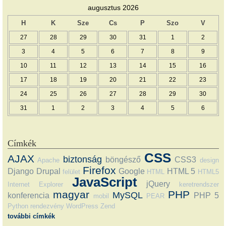
augusztus 2026
H
K
Sze
Cs
P
Szo
V
27
28
29
30
31
1
2
3
4
5
6
7
8
9
10
11
12
13
14
15
16
17
18
19
20
21
22
23
24
25
26
27
28
29
30
31
1
2
3
4
5
6
Címkék
CSS
AJAX
biztonság
böngésző
CSS3
Apache
design
Firefox
Django
Drupal
Google
HTML 5
felület
HTML
HTML5
JavaScript
jQuery
Internet Explorer
keretrendszer
magyar
PHP
MySQL
konferencia
PHP 5
mobil
PEAR
Python
rendezvény
WordPress
Zend
további címkék