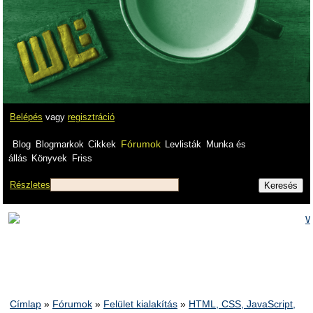
Belépés
vagy
regisztráció
Fórumok
Blog
Blogmarkok
Cikkek
Levlisták
Munka és
állás
Könyvek
Friss
Részletes
Címlap
»
Fórumok
»
Felület kialakítás
»
HTML, CSS, JavaScript,