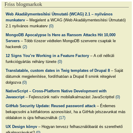
Friss blogmarkok
Web Akadálymentesítési Útmutató (WCAG) 2.1 – nyilvános
munkaterv
– Megjelent a WCAG (Web Akadálymentesítési Útmutató)
2.1 nyilvános munkaterv
(0)
MongoDB Apocalypse Is Here as Ransom Attacks Hit 10,000
Servers
– Több tízezer védtelen MongoDB szerverre csaptak le
hackerek
(2)
12 Signs You’re Working in a Feature Factory
– A cél nélküli
funkciógyártás néhány tünete
(0)
Translatable, custom dates in Twig templates of Drupal 8
– Saját
dátumok megjelenítése, fordíthatóan a Drupal 8 smink rétegével
dolgozva
(0)
NativeScript – Cross-Platform Native Development with
Javascript
– Fejlesszünk natív mobilalkalmazást JavaScripttel
(0)
GitHub Security Update: Reused password attack
– Érdemes
bekapcsolni a kétfaktoros azonosítást, ha a GitHub jelszavunkat más
oldalakon is újra felhasználtuk
(17)
UX Design könyv
– Hogyan tervezz felhasználóbarát és szerethető
alkalmazásokat?
(0)