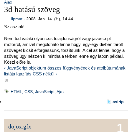
Ajax
3d hatású szöveg
lipmat
·
2008. Jan. 14. (H), 14.44
Sziasztok!
Nem tud valaki olyan css tulajdonságról vagy javascript
motorról, amivel megoldható lenne hogy, egy-egy divben tárolt
szöveget kicsit elforgassunk, torzítsunk. A cél az lenne, hogy a
szöveg úgy nézzen ki mintha a térben lenne egy lapon például.
Köszi előre is.
‹ JavaScript objektum összes függvényének és attribútumának
listája
Igazítás CSS nélkül ›
■
HTML, CSS, JavaScript, Ajax
csirip
1
dojox.gfx