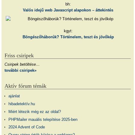
bh:
Valós idejű web Javascript alapokon – áttekintés
kgyt:
Böngészőháborúk? Történelem, teszt és jövőkép
Friss csiripek
Csiripek betöltése…
további csiripek»
Aktív fórum témák
ajánlat
hibadetektív.hu
Miért létezik még ez az oldal?
PHPMailer mauális telepítése 2025-ben
2024 Advent of Code
Query string érték kiírása a weblapra?