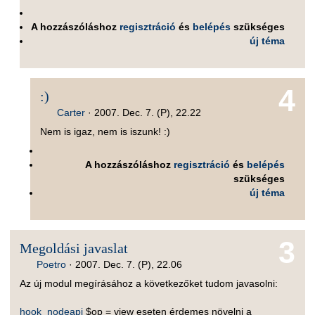
A hozzászóláshoz
regisztráció
és
belépés
szükséges
új téma
4
:)
Carter
·
2007. Dec. 7. (P), 22.22
Nem is igaz, nem is iszunk! :)
A hozzászóláshoz
regisztráció
és
belépés
szükséges
új téma
3
Megoldási javaslat
Poetro
·
2007. Dec. 7. (P), 22.06
Az új modul megírásához a következőket tudom javasolni:
hook_nodeapi
$op = view eseten érdemes növelni a