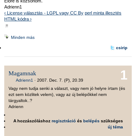
Előre is közsönöm.
Adrienn1
‹ License választás - LGPL vagy CC By
perl minta illesztés
HTML kódra ›
■
Minden más
csirip
1
Magamnak
Adrienn1
·
2007. Dec. 7. (P), 20.39
Vagy nem tudja senki a választ, vagy nem jó helyre írtam (és
ezt sem közlitek velem), vagy az új belépőkkel nem
tárgyaltok..?
Adrienn
A hozzászóláshoz
regisztráció
és
belépés
szükséges
új téma