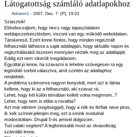
Látogatottság számláló adatlapokhoz
Adrienn1
·
2007. Dec. 7. (P), 19.01
Sziasztok!
Előrebocsájtom, hogy nincs nagy tapasztalatom
weblapszerkesztésben, viszont van egy működő weboldalam.
Társkereső. Ezért lenne fontos, hogy minden regisztrált
felhasználó láthassa a saját adatlapján, hogy aktuális napon és
regisztrálásától öszesen mennyien nézték meg az adatlapját.
Eddig ezt nem sikerült megoldanom.
Egyúttal jó lenne, ha szavazni is lehetne szövegesen rá egy
legördülő sorból választva, amit szintén az adatlaphoz
rendelnék.
A probléma számomra nagyon bonyolult, mert azt is látnia
kellene, hogy ki az a felhasználó, aki szavaz rá.
Lehet, hogy két külön témában kellett volna megírnom..?
Lehet, hogy nem is ebbe a rovatba?
Azt már elértem (segítséggel), hogy a nők és férfiak neve piros,
ill. kék színnel jelenjen meg, ezt a smink modulnál
módosítottam. Drupál 5-ös amivel dolgozom.
Tud valaki segíteni? A legfontosabb most az olvasottság
számláló lenne.