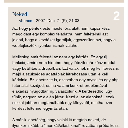
2
Neked
vbence
·
2007. Dec. 7. (P), 21.03
Az, hogy péntek este másfél óra alatt nem kapsz kész
megoldást egy komplex feladatra, nem feltételnül azt
jelenti, hogy a kezdőket igoráljuk, egyszerűen azt, hogy a
webfejlesztők ilyenkor isznak valahol.
Mellesleg amit feltettél az nem egy kérdés. Ez egy új
funkció, amire nem hinném, hogy létezik már kész modul
vagy beállítás a drupalban. Ezt valakinek meg kell tervezni,
majd a szükséges adattáblák létrehozása után le kell
kódolnia. Ez lehetsz te is, ezesetben egy mysql és egy php
tutoriallal kezdjed, és ha valami konkrét problémával
elakadsz nyugodtan írj, válaszolunk. A kérdésedből úgy
tűnik, nagyon az elején jársz. Kezd el az alapoknál, ezek
sokkal jobban megtanulhaók egy könyvből, mintha ezer
kérdést feltennél egymás után.
A másik lehetőség, hogy valaki itt megírja neked, de
ilyenkor inkább a "munkát/állást kínál" rovatban próbálkozz.