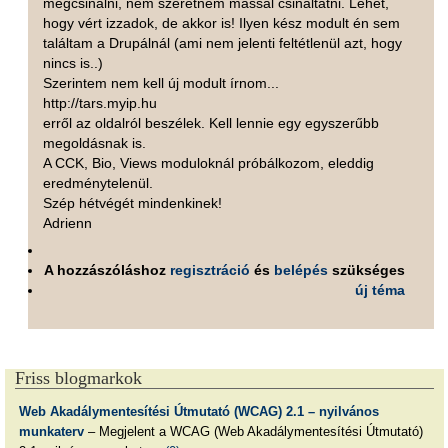
megcsinálni, nem szeretném mással csináltatni. Lehet,
hogy vért izzadok, de akkor is! Ilyen kész modult én sem
találtam a Drupálnál (ami nem jelenti feltétlenül azt, hogy
nincs is..)
Szerintem nem kell új modult írnom...
http://tars.myip.hu
erről az oldalról beszélek. Kell lennie egy egyszerűbb
megoldásnak is.
A CCK, Bio, Views moduloknál próbálkozom, eleddig
eredménytelenül.
Szép hétvégét mindenkinek!
Adrienn
A hozzászóláshoz
regisztráció
és
belépés
szükséges
új téma
Friss blogmarkok
Web Akadálymentesítési Útmutató (WCAG) 2.1 – nyilvános
munkaterv
– Megjelent a WCAG (Web Akadálymentesítési Útmutató)