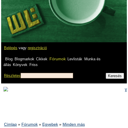
Belépés
vagy
regisztráció
Fórumok
Blog
Blogmarkok
Cikkek
Levlisták
Munka és
állás
Könyvek
Friss
Részletes
Címlap
»
Fórumok
»
Egyebek
»
Minden más