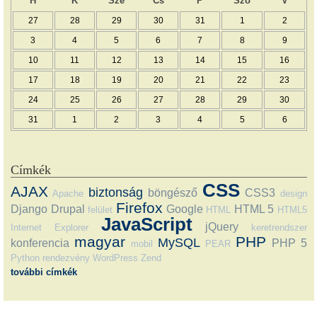
H
K
Sze
Cs
P
Szo
V
27
28
29
30
31
1
2
3
4
5
6
7
8
9
10
11
12
13
14
15
16
17
18
19
20
21
22
23
24
25
26
27
28
29
30
31
1
2
3
4
5
6
Címkék
CSS
AJAX
biztonság
böngésző
CSS3
Apache
design
Firefox
Django
Drupal
Google
HTML 5
felület
HTML
HTML5
JavaScript
jQuery
Internet Explorer
keretrendszer
magyar
PHP
MySQL
konferencia
PHP 5
mobil
PEAR
Python
rendezvény
WordPress
Zend
további címkék