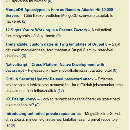
2.1 nyilvános munkaterv
(0)
MongoDB Apocalypse Is Here as Ransom Attacks Hit 10,000
Servers
– Több tízezer védtelen MongoDB szerverre csaptak le
hackerek
(2)
12 Signs You’re Working in a Feature Factory
– A cél nélküli
funkciógyártás néhány tünete
(0)
Translatable, custom dates in Twig templates of Drupal 8
– Saját
dátumok megjelenítése, fordíthatóan a Drupal 8 smink rétegével
dolgozva
(0)
NativeScript – Cross-Platform Native Development with
Javascript
– Fejlesszünk natív mobilalkalmazást JavaScripttel
(0)
GitHub Security Update: Reused password attack
– Érdemes
bekapcsolni a kétfaktoros azonosítást, ha a GitHub jelszavunkat más
oldalakon is újra felhasználtuk
(17)
UX Design könyv
– Hogyan tervezz felhasználóbarát és szerethető
alkalmazásokat?
(0)
Introducing unlimited private repositories
– Megváltozik a GitHub
díjszabása: minden előfizetéshez korlátlan számú privát repository
jár
(0)