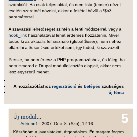
számlálót. Ha csak teljes oldal, és nem lista (teaser) nézet
esetén szeretnél növelni, akkor a feltétel bővül a !$a3
paraméterrel.
A szavazási lehetőséget szintén a fenti módszerrel, vagy a
hook_link
használatával lehet érdemes hozzátenni. Mivel
tudod ki az aktuális felhasználó (global $user), nem nehéz
eltárolni a $user->uid értéket sem, így tudod, ki szavazott.
Persze, ha nem értesz a PHP programozáshoz, és főleg, ha
nem ismered a Drupal modulfejlesztés alapjait, akkor nem
lesz egyszerű menet.
A hozzászóláshoz
regisztráció
és
belépés
szükséges
új téma
5
Új modul...
Adrienn1
·
2007. Dec. 8. (Szo), 12.16
Köszönöm a javaslatokat, átgondolom. Én magam fogom