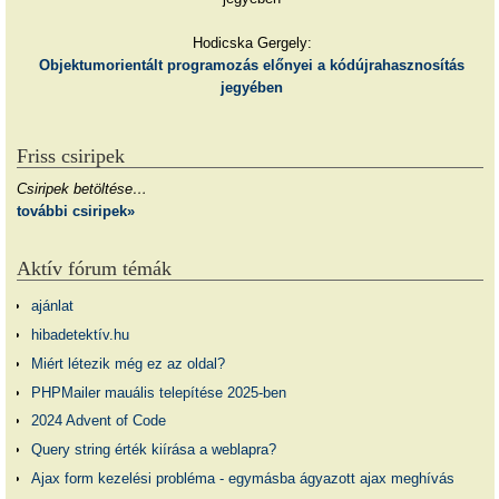
Hodicska Gergely:
Objektumorientált programozás előnyei a kódújrahasznosítás
jegyében
Friss csiripek
Csiripek betöltése…
további csiripek»
Aktív fórum témák
ajánlat
hibadetektív.hu
Miért létezik még ez az oldal?
PHPMailer mauális telepítése 2025-ben
2024 Advent of Code
Query string érték kiírása a weblapra?
Ajax form kezelési probléma - egymásba ágyazott ajax meghívás