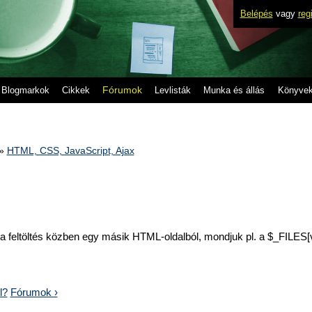
Belépés
vagy
reg
Fórumok
Blogmarkok
Cikkek
Levlisták
Munka és állás
Könyve
»
HTML, CSS, JavaScript, Ajax
 a feltöltés közben egy másik HTML-oldalból, mondjuk pl. a $_FILES[
l?
Fórumok ›