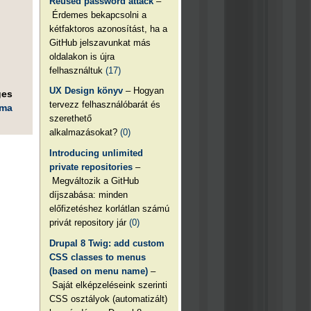
Reused password attack
–
Érdemes bekapcsolni a
kétfaktoros azonosítást, ha a
GitHub jelszavunkat más
oldalakon is újra
felhasználtuk
(17)
UX Design könyv
– Hogyan
ges
tervezz felhasználóbarát és
éma
szerethető
alkalmazásokat?
(0)
Introducing unlimited
private repositories
–
Megváltozik a GitHub
díjszabása: minden
előfizetéshez korlátlan számú
privát repository jár
(0)
Drupal 8 Twig: add custom
CSS classes to menus
(based on menu name)
–
Saját elképzeléseink szerinti
CSS osztályok (automatizált)