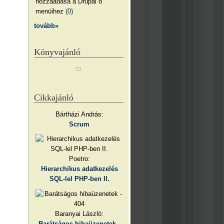
hozzáadása a Drupal 8
menüihez
(0)
tovább»
Könyvajánló
Cikkajánló
Bártházi András:
Scrum
Poetro:
Hierarchikus adatkezelés
SQL-lel PHP-ben II.
Baranyai László:
Barátságos hibaüzenetek -