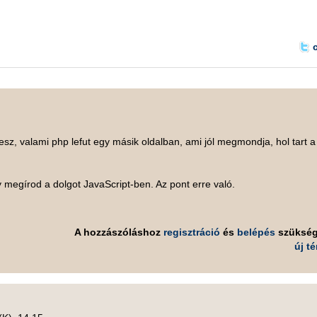
esz, valami php lefut egy másik oldalban, ami jól megmondja, hol tart a
y megírod a dolgot JavaScript-ben. Az pont erre való.
A hozzászóláshoz
regisztráció
és
belépés
szüksé
új t