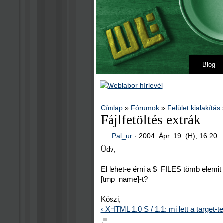
Blog
Címlap
»
Fórumok
»
Felület kialakítás
Fájlfetöltés extrák
Pal_ur
·
2004. Ápr. 19. (H), 16.20
Üdv,
El lehet-e érni a $_FILES tömb elemit
[tmp_name]-t?
Köszi,
‹ XHTML 1.0 S / 1.1: mi lett a target-te
■