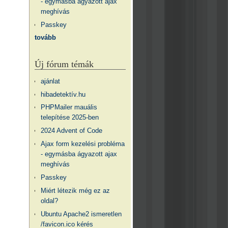
- egymásba ágyazott ajax
meghívás
Passkey
tovább
Új fórum témák
ajánlat
hibadetektív.hu
PHPMailer mauális
telepítése 2025-ben
2024 Advent of Code
Ajax form kezelési probléma
- egymásba ágyazott ajax
meghívás
Passkey
Miért létezik még ez az
oldal?
Ubuntu Apache2 ismeretlen
/favicon.ico kérés