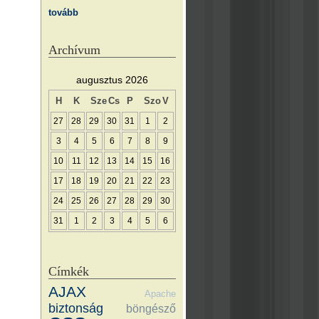
tovább
Archívum
augusztus 2026
H
K
Sze
Cs
P
Szo
V
27
28
29
30
31
1
2
3
4
5
6
7
8
9
10
11
12
13
14
15
16
17
18
19
20
21
22
23
24
25
26
27
28
29
30
31
1
2
3
4
5
6
Címkék
AJAX
Apache
biztonság
böngésző