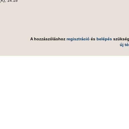
(K), 14.15
A hozzászóláshoz
regisztráció
és
belépés
szüksé
új t