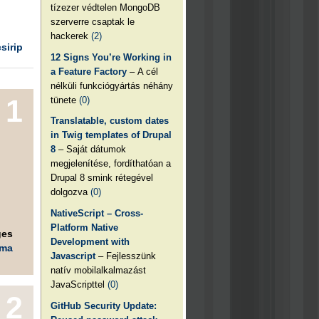
tízezer védtelen MongoDB
szerverre csaptak le
hackerek
(2)
csirip
12 Signs You’re Working in
a Feature Factory
– A cél
nélküli funkciógyártás néhány
1
tünete
(0)
Translatable, custom dates
in Twig templates of Drupal
8
– Saját dátumok
megjelenítése, fordíthatóan a
Drupal 8 smink rétegével
dolgozva
(0)
NativeScript – Cross-
Platform Native
ges
Development with
éma
Javascript
– Fejlesszünk
natív mobilalkalmazást
JavaScripttel
(0)
2
GitHub Security Update: