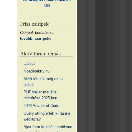
404
Friss csiripek
Csiripek betöltése…
további csiripek»
Aktív fórum témák
ajánlat
hibadetektív.hu
Miért létezik még ez az
oldal?
PHPMailer mauális
telepítése 2025-ben
2024 Advent of Code
Query string érték kiírása a
weblapra?
Ajax form kezelési probléma