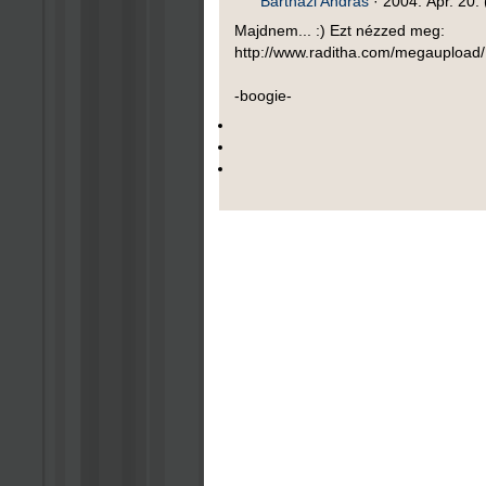
Bártházi András
·
2004. Ápr. 20. 
Majdnem... :) Ezt nézzed meg:
http://www.raditha.com/megaupload/
-boogie-