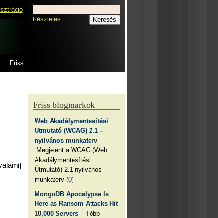
isztráció
Részletes
k
Friss
Friss blogmarkok
Web Akadálymentesítési
Útmutató (WCAG) 2.1 –
nyilvános munkaterv
–
Megjelent a WCAG (Web
Akadálymentesítési
valami]
Útmutató) 2.1 nyilvános
munkaterv
(0)
MongoDB Apocalypse Is
Here as Ransom Attacks Hit
10,000 Servers
– Több