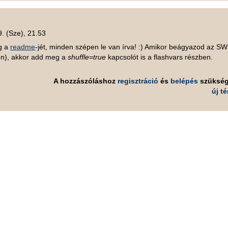
. (Sze), 21.53
ig a
readme
-jét, minden szépen le van írva! :) Amikor beágyazod az SW
on), akkor add meg a
shuffle=true
kapcsolót is a flashvars részben.
A hozzászóláshoz
regisztráció
és
belépés
szüksé
új t