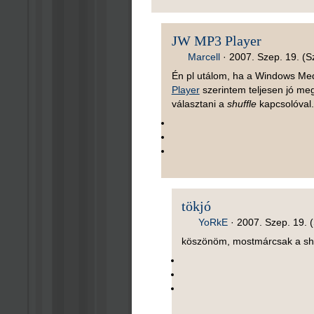
JW MP3 Player
Marcell
·
2007. Szep. 19. (S
Én pl utálom, ha a Windows Media
Player
szerintem teljesen jó meg
választani a
shuffle
kapcsolóval.
tökjó
YoRkE
·
2007. Szep. 19. 
köszönöm, mostmárcsak a shu