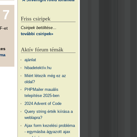
7
Friss csiripek
Csiripek betöltése…
F-et
további csiripek»
ges
Aktív fórum témák
éma
ajánlat
hibadetektív.hu
Miért létezik még ez az
oldal?
PHPMailer mauális
telepítése 2025-ben
2024 Advent of Code
Query string érték kiírása a
weblapra?
Ajax form kezelési probléma
- egymásba ágyazott ajax