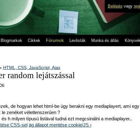
Belépés
vagy
reg
Fórumok
Blogmarkok
Cikkek
Levlisták
Munka és állás
Könyve
»
HTML, CSS, JavaScript, Ajax
r random lejátszással
.06
zek, de hogyan lehet html-be úgy berakni egy mediaplayert, ami egy l
k le zenéket véletlenszerűen ?
és h milyen típusú listával tudná ezt megcsinálni a mediaplayer..
ítése CSS-sel
ág állapot mentése cookie/JS ›