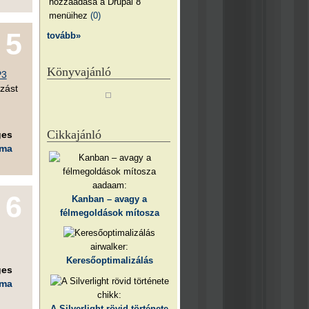
hozzáadása a Drupal 8
menüihez
(0)
5
tovább»
Könyvajánló
P3
szást
Cikkajánló
ges
éma
aadaam:
6
Kanban – avagy a
félmegoldások mítosza
airwalker:
Keresőoptimalizálás
ges
éma
chikk:
A Silverlight rövid története