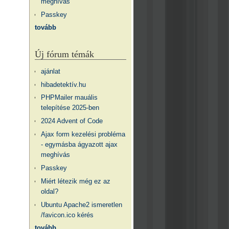
meghívás
Passkey
tovább
Új fórum témák
ajánlat
hibadetektív.hu
PHPMailer mauális
telepítése 2025-ben
2024 Advent of Code
Ajax form kezelési probléma
- egymásba ágyazott ajax
meghívás
Passkey
Miért létezik még ez az
oldal?
Ubuntu Apache2 ismeretlen
/favicon.ico kérés
tovább