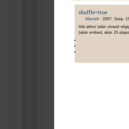
shuffle=true
Marcell
·
2007. Szep. 19
Hát akkor talán olvasd vég
(akár embed, akár JS alap