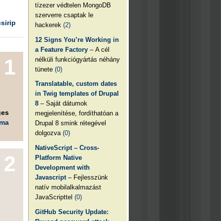
tízezer védtelen MongoDB
szerverre csaptak le
csirip
hackerek
(2)
12 Signs You’re Working in
a Feature Factory
– A cél
1
nélküli funkciógyártás néhány
tünete
(0)
Translatable, custom dates
in Twig templates of Drupal
8
– Saját dátumok
ges
megjelenítése, fordíthatóan a
éma
Drupal 8 smink rétegével
dolgozva
(0)
NativeScript – Cross-
2
Platform Native
Development with
Javascript
– Fejlesszünk
natív mobilalkalmazást
JavaScripttel
(0)
GitHub Security Update: