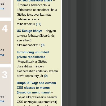
Reused password attack
–
ges
Érdemes bekapcsolni a
éma
kétfaktoros azonosítást, ha a
GitHub jelszavunkat más
oldalakon is újra
felhasználtuk
(17)
4
UX Design könyv
– Hogyan
tervezz felhasználóbarát és
szerethető
alkalmazásokat?
(0)
ges
Introducing unlimited
éma
private repositories
–
Megváltozik a GitHub
díjszabása: minden
3
előfizetéshez korlátlan számú
privát repository jár
(0)
Drupal 8 Twig: add custom
CSS classes to menus
(based on menu name)
–
ges
Saját elképzeléseink szerinti
éma
CSS osztályok (automatizált)