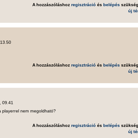
A hozzászóláshoz
regisztráció
és
belépés
szüksé
új t
 13.50
A hozzászóláshoz
regisztráció
és
belépés
szüksé
új t
, 09.41
a playerrel nem megoldható?
A hozzászóláshoz
regisztráció
és
belépés
szüksé
új t