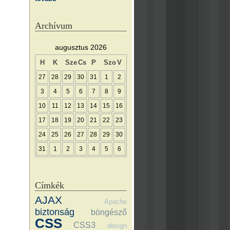
Archívum
augusztus 2026
H
K
Sze
Cs
P
Szo
V
27
28
29
30
31
1
2
3
4
5
6
7
8
9
10
11
12
13
14
15
16
17
18
19
20
21
22
23
24
25
26
27
28
29
30
31
1
2
3
4
5
6
Címkék
AJAX
Apache
biztonság
böngésző
CSS
CSS3
design