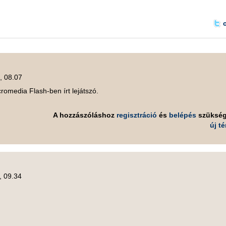
, 08.07
romedia Flash-ben írt lejátszó.
A hozzászóláshoz
regisztráció
és
belépés
szüksé
új t
, 09.34