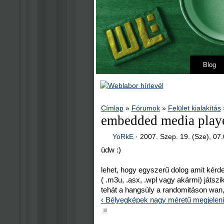
Blog
Címlap
»
Fórumok
»
Felület kialakítás
embedded media playe
YoRkE
·
2007. Szep. 19. (Sze), 07
üdw :)
lehet, hogy egyszerű dolog amit kérde
( .m3u, .asx, .wpl vagy akármi) játszi
tehát a hangsúly a randomitáson wan, 
‹ Bélyegképek nagy méretű megjelen
■