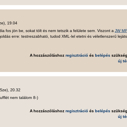
ze), 19.04
 fos jön be, sokat tölt és nem tetszik a felülete sem. Viszont a
JW M
oldás erre: testreszabható, tudod XML-lel etetni és véletlenszerű leját
A hozzászóláshoz
regisztráció
és
belépés
szüksé
új t
(Sze), 20.32
fflét nem találom 8-)
A hozzászóláshoz
regisztráció
és
belépés
szüksé
új t