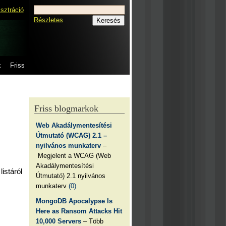
isztráció
Részletes
k
Friss
Friss blogmarkok
Web Akadálymentesítési
Útmutató (WCAG) 2.1 –
nyilvános munkaterv
–
Megjelent a WCAG (Web
Akadálymentesítési
istáról
Útmutató) 2.1 nyilvános
munkaterv
(0)
MongoDB Apocalypse Is
Here as Ransom Attacks Hit
10,000 Servers
– Több