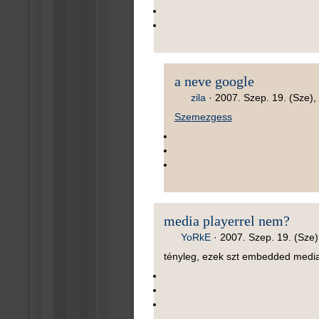
a neve google
zila
·
2007. Szep. 19. (Sze),
Szemezgess
media playerrel nem?
YoRkE
·
2007. Szep. 19. (Sze)
tényleg, ezek szt embedded medi