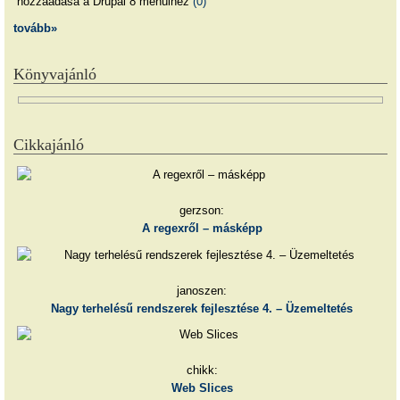
hozzáadása a Drupal 8 menüihez
(0)
tovább»
Könyvajánló
Cikkajánló
gerzson:
A regexről – másképp
janoszen:
Nagy terhelésű rendszerek fejlesztése 4. – Üzemeltetés
chikk:
Web Slices