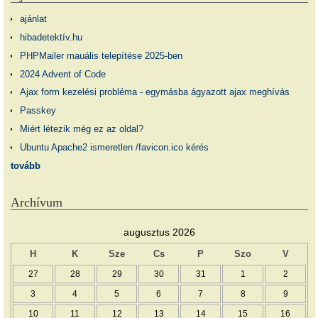
ajánlat
hibadetektív.hu
PHPMailer mauális telepítése 2025-ben
2024 Advent of Code
Ajax form kezelési probléma - egymásba ágyazott ajax meghívás
Passkey
Miért létezik még ez az oldal?
Ubuntu Apache2 ismeretlen /favicon.ico kérés
tovább
Archívum
augusztus 2026
H
K
Sze
Cs
P
Szo
V
27
28
29
30
31
1
2
3
4
5
6
7
8
9
10
11
12
13
14
15
16