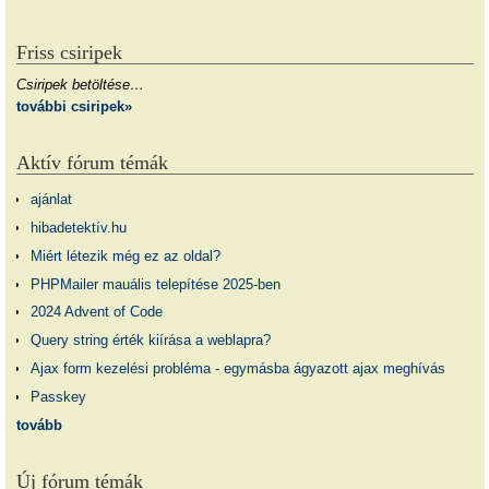
Friss csiripek
Csiripek betöltése…
további csiripek»
Aktív fórum témák
ajánlat
hibadetektív.hu
Miért létezik még ez az oldal?
PHPMailer mauális telepítése 2025-ben
2024 Advent of Code
Query string érték kiírása a weblapra?
Ajax form kezelési probléma - egymásba ágyazott ajax meghívás
Passkey
tovább
Új fórum témák