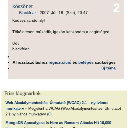
2
köszönet
Blackfriar
·
2007. Júl. 18. (Sze), 20.47
Kedves randomly!
Tökéletesen működik, igazán köszönöm a segítséged.
Üdv
blackfriar
A hozzászóláshoz
regisztráció
és
belépés
szükséges
új téma
Friss blogmarkok
Web Akadálymentesítési Útmutató (WCAG) 2.1 – nyilvános
munkaterv
– Megjelent a WCAG (Web Akadálymentesítési Útmutató)
2.1 nyilvános munkaterv
(0)
MongoDB Apocalypse Is Here as Ransom Attacks Hit 10,000