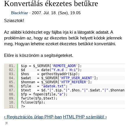
Konvertálás ékezetes betűkre
Blackfriar
·
2007. Júl. 18. (Sze), 19.05
Sziasztok!
Az alábbi kódrészlet egy fájlba írja ki a látogatók adatait. A
problémám az, hogy az ékezetes betűk helyett kódok jelennek
meg. Hogyan lehetne ezeket ékezetes betűkké konvertálni.
Előre is köszönöm a segítségeteket.
$ip
=
$_SERVER
[
'REMOTE_ADDR'
];
$d
=
date
(
"Y.m.d - H:i"
);
$hos
=
gethostbyaddr
(
$ip
);
$adat
=
$_SERVER
[
'HTTP_USER_AGENT'
];
$honnan
=
$_SERVER
[
'HTTP_REFERER'
];
$file
=
"adatok.txt"
;
$text
=
$d
.
"|"
.
$ip
.
"|"
.
$hos
.
"|"
.
$adat
.
"|"
.
$honnan
.
"
$fp
=
fopen
(
$file
,
"a"
);
fwrite(
$fp
,
$text
);
fclose(
$fp
);
?>
‹ Regisztrációs űrlap PHP-ban
HTML PHP számláló! ›
■