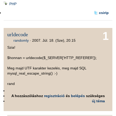
PHP
csirip
1
urldecode
randomly
·
2007. Júl. 18. (Sze), 20.15
Szia!
$honnan = urldecode($_SERVER['HTTP_REFERER']);
Meg majd UTF karakter kezelés, meg majd SQL
mysql_real_escape_string() :-)
rand
A hozzászóláshoz
regisztráció
és
belépés
szükséges
új téma