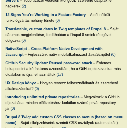
Servers
– Több tízezer védtelen MongoDB szerverre csaptak le
hackerek
(2)
12 Signs You’re Working in a Feature Factory
– A cél nélküli
funkciógyártás néhány tünete
(0)
Translatable, custom dates in Twig templates of Drupal 8
– Saját
dátumok megjelenítése, fordíthatóan a Drupal 8 smink rétegével
dolgozva
(0)
NativeScript – Cross-Platform Native Development with
Javascript
– Fejlesszünk natív mobilalkalmazást JavaScripttel
(0)
GitHub Security Update: Reused password attack
– Érdemes
bekapcsolni a kétfaktoros azonosítást, ha a GitHub jelszavunkat más
oldalakon is újra felhasználtuk
(17)
UX Design könyv
– Hogyan tervezz felhasználóbarát és szerethető
alkalmazásokat?
(0)
Introducing unlimited private repositories
– Megváltozik a GitHub
díjszabása: minden előfizetéshez korlátlan számú privát repository
jár
(0)
Drupal 8 Twig: add custom CSS classes to menus (based on menu
name)
– Saját elképzeléseink szerinti CSS osztályok (automatizált)