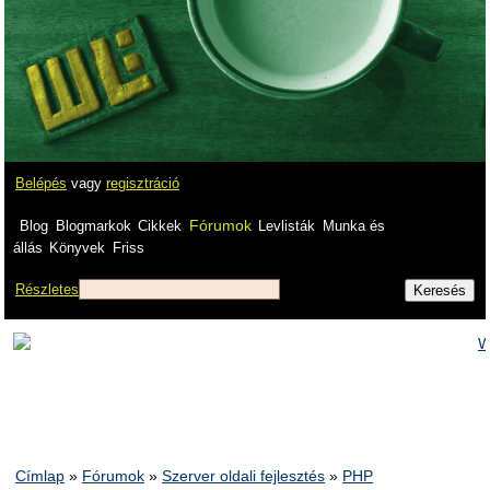
Belépés
vagy
regisztráció
Fórumok
Blog
Blogmarkok
Cikkek
Levlisták
Munka és
állás
Könyvek
Friss
Részletes
Címlap
»
Fórumok
»
Szerver oldali fejlesztés
»
PHP