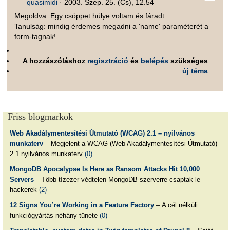
quasimidi
·
2003. Szep. 25. (Cs), 12.54
Megoldva. Egy csöppet hülye voltam és fáradt.
Tanulság: mindig érdemes megadni a 'name' paraméterét a
form-tagnak!
A hozzászóláshoz
regisztráció
és
belépés
szükséges
új téma
Friss blogmarkok
Web Akadálymentesítési Útmutató (WCAG) 2.1 – nyilvános
munkaterv
– Megjelent a WCAG (Web Akadálymentesítési Útmutató)
2.1 nyilvános munkaterv
(0)
MongoDB Apocalypse Is Here as Ransom Attacks Hit 10,000
Servers
– Több tízezer védtelen MongoDB szerverre csaptak le
hackerek
(2)
12 Signs You’re Working in a Feature Factory
– A cél nélküli
funkciógyártás néhány tünete
(0)