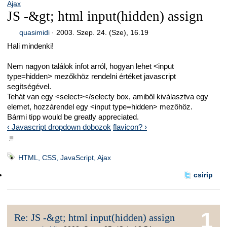
Ajax
JS -&gt; html input(hidden) assign
quasimidi
·
2003. Szep. 24. (Sze), 16.19
Hali mindenki!
Nem nagyon találok infot arról, hogyan lehet <input
type=hidden> mezőkhöz rendelni értéket javascript
segítségével.
Tehát van egy <select></selecty box, amiből kiválasztva egy
elemet, hozzárendel egy <input type=hidden> mezőhöz.
Bármi tipp would be greatly appreciated.
‹ Javascript dropdown dobozok
flavicon? ›
■
HTML, CSS, JavaScript, Ajax
csirip
1
Re: JS -&gt; html input(hidden) assign