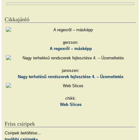
Cikkajánló
gerzson:
A regexről – másképp
janoszen:
Nagy terhelésű rendszerek fejlesztése 4. – Üzemeltetés
chikk:
Web Slices
Friss csiripek
Csiripek betöltése…
további csiripek»