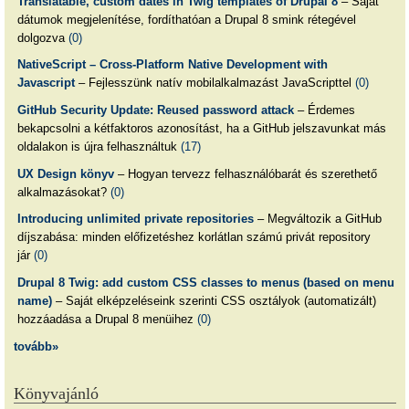
Translatable, custom dates in Twig templates of Drupal 8
– Saját
dátumok megjelenítése, fordíthatóan a Drupal 8 smink rétegével
dolgozva
(0)
NativeScript – Cross-Platform Native Development with
Javascript
– Fejlesszünk natív mobilalkalmazást JavaScripttel
(0)
GitHub Security Update: Reused password attack
– Érdemes
bekapcsolni a kétfaktoros azonosítást, ha a GitHub jelszavunkat más
oldalakon is újra felhasználtuk
(17)
UX Design könyv
– Hogyan tervezz felhasználóbarát és szerethető
alkalmazásokat?
(0)
Introducing unlimited private repositories
– Megváltozik a GitHub
díjszabása: minden előfizetéshez korlátlan számú privát repository
jár
(0)
Drupal 8 Twig: add custom CSS classes to menus (based on menu
name)
– Saját elképzeléseink szerinti CSS osztályok (automatizált)
hozzáadása a Drupal 8 menüihez
(0)
tovább»
Könyvajánló