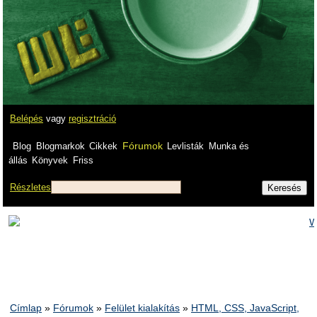
Belépés
vagy
regisztráció
Fórumok
Blog
Blogmarkok
Cikkek
Levlisták
Munka és
állás
Könyvek
Friss
Részletes
Címlap
»
Fórumok
»
Felület kialakítás
»
HTML, CSS, JavaScript,