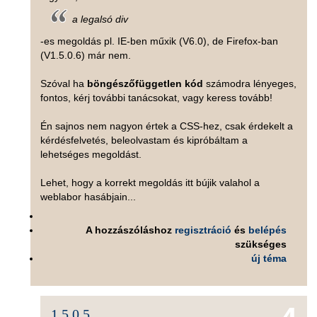
a legalsó div
-es megoldás pl. IE-ben műxik (V6.0), de Firefox-ban
(V1.5.0.6) már nem.
Szóval ha
böngészőfüggetlen kód
számodra lényeges,
fontos, kérj további tanácsokat, vagy keress tovább!
Én sajnos nem nagyon értek a CSS-hez, csak érdekelt a
kérdésfelvetés, beleolvastam és kipróbáltam a
lehetséges megoldást.
Lehet, hogy a korrekt megoldás itt bújik valahol a
weblabor hasábjain...
A hozzászóláshoz
regisztráció
és
belépés
szükséges
új téma
1.5.0.5