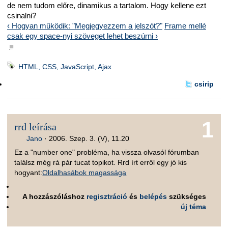
de nem tudom előre, dinamikus a tartalom. Hogy kellene ezt
csinalni?
‹ Hogyan működik: "Megjegyezzem a jelszót?"
Frame mellé
csak egy space-nyi szöveget lehet beszúrni ›
■
HTML, CSS, JavaScript, Ajax
csirip
1
rrd leírása
Jano
·
2006. Szep. 3. (V), 11.20
Ez a "number one" probléma, ha vissza olvasól fórumban
találsz még rá pár tucat topikot. Rrd írt erről egy jó kis
hogyant:
Oldalhasábok magassága
A hozzászóláshoz
regisztráció
és
belépés
szükséges
új téma