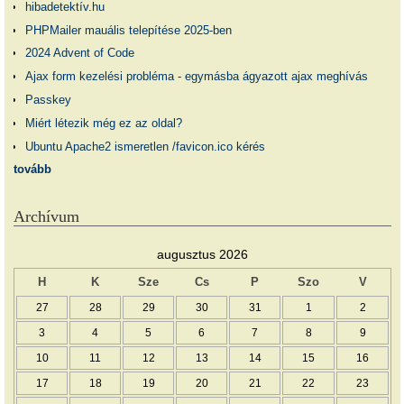
hibadetektív.hu
PHPMailer mauális telepítése 2025-ben
2024 Advent of Code
Ajax form kezelési probléma - egymásba ágyazott ajax meghívás
Passkey
Miért létezik még ez az oldal?
Ubuntu Apache2 ismeretlen /favicon.ico kérés
tovább
Archívum
augusztus 2026
H
K
Sze
Cs
P
Szo
V
27
28
29
30
31
1
2
3
4
5
6
7
8
9
10
11
12
13
14
15
16
17
18
19
20
21
22
23