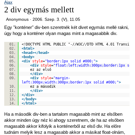
Ajax
2 div egymás mellett
Anonymous ·
2006. Szep. 3. (V), 11.05
Egy "konténer" div-ben szeretnék két divet egymás mellé rakni,
úgy hogy a konténer olyan magas mint a magasabbik div.
<!DOCTYPE HTML PUBLIC "-//W3C//DTD HTML 4.01 Transiti
<
html
>
<
head
>
</
head
>
<
body
>
<
div
style
=
"border:1px solid #000;"
>
<
div
style
=
"float:left;width:300px;border:1px sol
ez az első
</
div
>
<
div
style
=
"margin-
left:300px;width:300px;border:1px solid #000;"
>
ez a második
</
div
>
</
div
>
</
body
>
</
html
>
Ha a második div-ben a tartalom magasabb mint az elsőben
akkor minden úgy néz ki ahogy szeretnem, de ha az elsőben
magasabb akkor kifolyik a konténerből az első div. Ha előre
tudnám melyik lesz a magasabb akkor a másikat float-olnám,