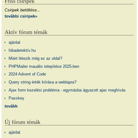
Friss csiripek
Csiripek betöltése…
további csiripek»
Aktív fórum témák
ajánlat
hibadetektív.hu
Miért létezik még ez az oldal?
PHPMailer mauális telepítése 2025-ben
2024 Advent of Code
Query string érték kiírása a weblapra?
Ajax form kezelési probléma - egymásba ágyazott ajax meghívás
Passkey
tovább
Új fórum témák
ajánlat