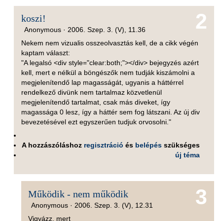
2
koszi!
Anonymous ·
2006. Szep. 3. (V), 11.36
Nekem nem vizualis osszeolvasztás kell, de a cikk végén
kaptam választ:
"A legalsó <div style="clear:both;"></div> bejegyzés azért
kell, mert e nélkül a böngészők nem tudják kiszámolni a
megjelenítendő lap magasságát, ugyanis a háttérrel
rendelkező divünk nem tartalmaz közvetlenül
megjelenítendő tartalmat, csak más diveket, így
magassága 0 lesz, így a háttér sem fog látszani. Az új div
bevezetésével ezt egyszerűen tudjuk orvosolni."
A hozzászóláshoz
regisztráció
és
belépés
szükséges
új téma
3
Működik - nem működik
Anonymous ·
2006. Szep. 3. (V), 12.31
Vigyázz, mert