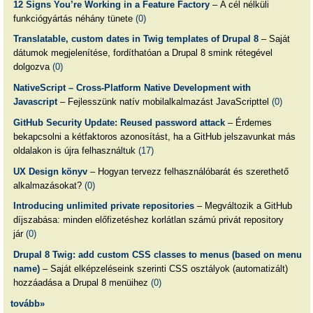
12 Signs You’re Working in a Feature Factory
– A cél nélküli
funkciógyártás néhány tünete
(0)
Translatable, custom dates in Twig templates of Drupal 8
– Saját
dátumok megjelenítése, fordíthatóan a Drupal 8 smink rétegével
dolgozva
(0)
NativeScript – Cross-Platform Native Development with
Javascript
– Fejlesszünk natív mobilalkalmazást JavaScripttel
(0)
GitHub Security Update: Reused password attack
– Érdemes
bekapcsolni a kétfaktoros azonosítást, ha a GitHub jelszavunkat más
oldalakon is újra felhasználtuk
(17)
UX Design könyv
– Hogyan tervezz felhasználóbarát és szerethető
alkalmazásokat?
(0)
Introducing unlimited private repositories
– Megváltozik a GitHub
díjszabása: minden előfizetéshez korlátlan számú privát repository
jár
(0)
Drupal 8 Twig: add custom CSS classes to menus (based on menu
name)
– Saját elképzeléseink szerinti CSS osztályok (automatizált)
hozzáadása a Drupal 8 menüihez
(0)
tovább»