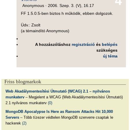
4
Anonymous ·
2006. Szep. 3. (V), 16.17
FF 1.5.0.5-ben biztos h működik, ebben dolgozok.
Üdv.: Zsolt
(a témaindító Anonymous)
A hozzászóláshoz
regisztráció
és
belépés
szükséges
új téma
Friss blogmarkok
Web Akadálymentesítési Útmutató (WCAG) 2.1 – nyilvános
munkaterv
– Megjelent a WCAG (Web Akadálymentesítési Útmutató)
2.1 nyilvános munkaterv
(0)
MongoDB Apocalypse Is Here as Ransom Attacks Hit 10,000
Servers
– Több tízezer védtelen MongoDB szerverre csaptak le
hackerek
(2)