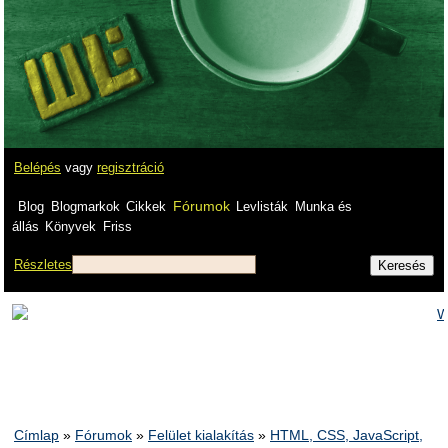
Belépés
vagy
regisztráció
Fórumok
Blog
Blogmarkok
Cikkek
Levlisták
Munka és
állás
Könyvek
Friss
Részletes
Címlap
»
Fórumok
»
Felület kialakítás
»
HTML, CSS, JavaScript,