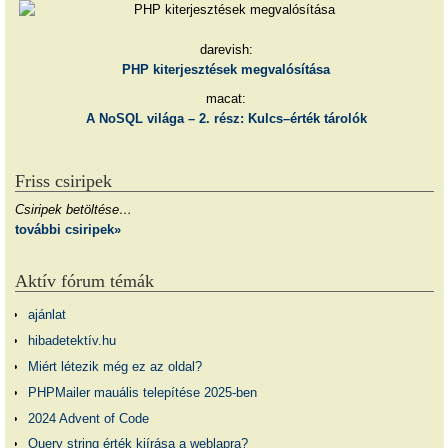
darevish:
PHP kiterjesztések megvalósítása
macat:
A NoSQL világa – 2. rész: Kulcs–érték tárolók
Friss csiripek
Csiripek betöltése…
további csiripek»
Aktív fórum témák
ajánlat
hibadetektív.hu
Miért létezik még ez az oldal?
PHPMailer mauális telepítése 2025-ben
2024 Advent of Code
Query string érték kiírása a weblapra?