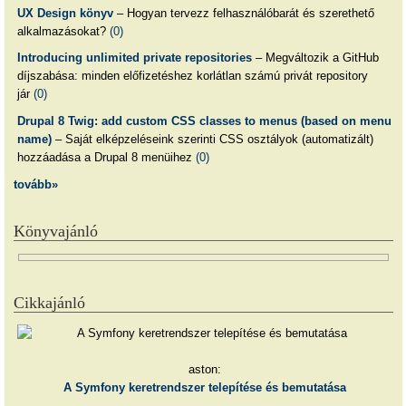
UX Design könyv
– Hogyan tervezz felhasználóbarát és szerethető
alkalmazásokat?
(0)
Introducing unlimited private repositories
– Megváltozik a GitHub
díjszabása: minden előfizetéshez korlátlan számú privát repository
jár
(0)
Drupal 8 Twig: add custom CSS classes to menus (based on menu
name)
– Saját elképzeléseink szerinti CSS osztályok (automatizált)
hozzáadása a Drupal 8 menüihez
(0)
tovább»
Könyvajánló
Cikkajánló
aston:
A Symfony keretrendszer telepítése és bemutatása