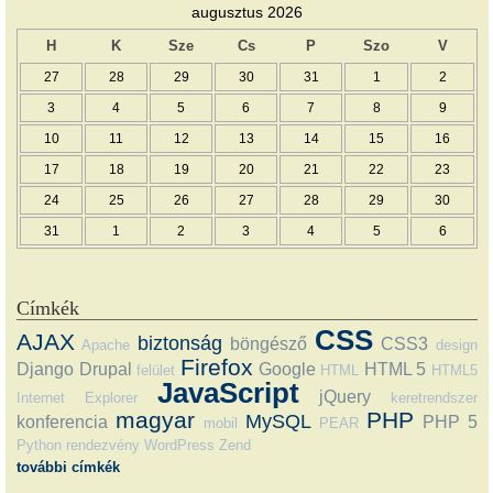
augusztus 2026
H
K
Sze
Cs
P
Szo
V
27
28
29
30
31
1
2
3
4
5
6
7
8
9
10
11
12
13
14
15
16
17
18
19
20
21
22
23
24
25
26
27
28
29
30
31
1
2
3
4
5
6
Címkék
CSS
AJAX
biztonság
böngésző
CSS3
Apache
design
Firefox
Django
Drupal
Google
HTML 5
felület
HTML
HTML5
JavaScript
jQuery
Internet Explorer
keretrendszer
magyar
PHP
MySQL
konferencia
PHP 5
mobil
PEAR
Python
rendezvény
WordPress
Zend
további címkék