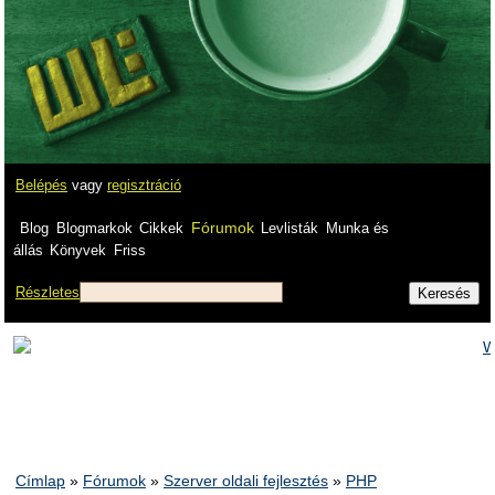
Belépés
vagy
regisztráció
Fórumok
Blog
Blogmarkok
Cikkek
Levlisták
Munka és
állás
Könyvek
Friss
Részletes
Címlap
»
Fórumok
»
Szerver oldali fejlesztés
»
PHP