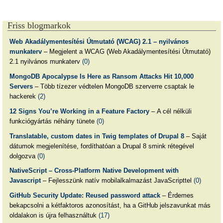
Friss blogmarkok
Web Akadálymentesítési Útmutató (WCAG) 2.1 – nyilvános
munkaterv
– Megjelent a WCAG (Web Akadálymentesítési Útmutató)
2.1 nyilvános munkaterv
(0)
MongoDB Apocalypse Is Here as Ransom Attacks Hit 10,000
Servers
– Több tízezer védtelen MongoDB szerverre csaptak le
hackerek
(2)
12 Signs You’re Working in a Feature Factory
– A cél nélküli
funkciógyártás néhány tünete
(0)
Translatable, custom dates in Twig templates of Drupal 8
– Saját
dátumok megjelenítése, fordíthatóan a Drupal 8 smink rétegével
dolgozva
(0)
NativeScript – Cross-Platform Native Development with
Javascript
– Fejlesszünk natív mobilalkalmazást JavaScripttel
(0)
GitHub Security Update: Reused password attack
– Érdemes
bekapcsolni a kétfaktoros azonosítást, ha a GitHub jelszavunkat más
oldalakon is újra felhasználtuk
(17)