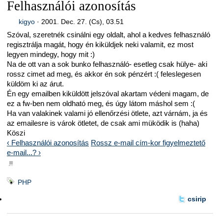
Felhasználói azonosítás
kigyo
·
2001. Dec. 27. (Cs), 03.51
Szóval, szeretnék csinálni egy oldalt, ahol a kedves felhasználó
regisztrálja magát, hogy én kiküldjek neki valamit, ez most
legyen mindegy, hogy mit :)
Na de ott van a sok bunko felhasználó- esetleg csak hülye- aki
rossz cimet ad meg, és akkor én sok pénzért :( feleslegesen
küldöm ki az árut.
Én egy emailben kiküldött jelszóval akartam védeni magam, de
ez a fw-ben nem oldható meg, és úgy látom máshol sem :(
Ha van valakinek valami jó ellenőrzési ötlete, azt várnám, ja és
az emailesre is várok ötletet, de csak ami müködik is (haha)
Köszi
‹ Felhasználói azonosítás
Rossz e-mail cím-kor figyelmeztető
e-mail...? ›
■
PHP
csirip