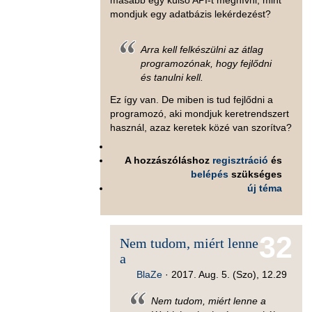
mondjuk egy adatbázis lekérdezést?
Arra kell felkészülni az átlag
programozónak, hogy fejlődni
és tanulni kell.
Ez így van. De miben is tud fejlődni a
programozó, aki mondjuk keretrendszert
használ, azaz keretek közé van szorítva?
A hozzászóláshoz
regisztráció
és
belépés
szükséges
új téma
32
Nem tudom, miért lenne
a
BlaZe
·
2017. Aug. 5. (Szo), 12.29
Nem tudom, miért lenne a