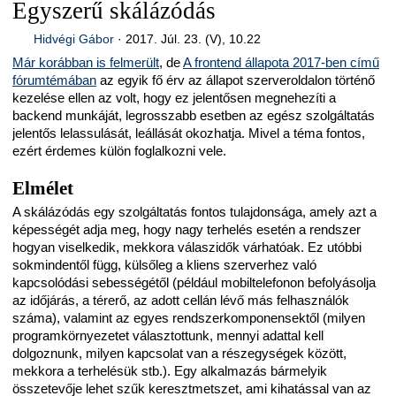
Egyszerű skálázódás
Hidvégi Gábor
·
2017. Júl. 23. (V), 10.22
Már korábban is felmerült
, de
A frontend állapota 2017-ben című
fórumtémában
az egyik fő érv az állapot szerveroldalon történő
kezelése ellen az volt, hogy ez jelentősen megnehezíti a
backend munkáját, legrosszabb esetben az egész szolgáltatás
jelentős lelassulását, leállását okozhatja. Mivel a téma fontos,
ezért érdemes külön foglalkozni vele.
Elmélet
A skálázódás egy szolgáltatás fontos tulajdonsága, amely azt a
képességét adja meg, hogy nagy terhelés esetén a rendszer
hogyan viselkedik, mekkora válaszidők várhatóak. Ez utóbbi
sokmindentől függ, külsőleg a kliens szerverhez való
kapcsolódási sebességétől (például mobiltelefonon befolyásolja
az időjárás, a térerő, az adott cellán lévő más felhasználók
száma), valamint az egyes rendszerkomponensektől (milyen
programkörnyezetet választottunk, mennyi adattal kell
dolgoznunk, milyen kapcsolat van a részegységek között,
mekkora a terhelésük stb.). Egy alkalmazás bármelyik
összetevője lehet szűk keresztmetszet, ami kihatással van az