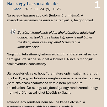
1
Na ez egy hasznosabb cikk
BlaZe
·
2017. Júl. 23. (V), 11.25
Na ez egy hasznosabb cikk (tudom fórum téma). A
shardoknál érdemes beleírni a hátrányait is, ha gondolod.
Egyrészt komolyabb oldal, ahol pénzügyi adatokkal
dolgoznak (például számlázás), nem is működhet
másként, mert csak így lehet biztosítani a
konzisztenciát.
Nagyobb, teljesítménykritikus elosztott rendszereknél ez így
nem igaz, ott szóba se jöhet a lockolás. Nincs is mondjuk
csak eventual consistency.
Bár egyetértek vele, hogy "premature optimisation is the root
of all evil", egy architektúra megtervezésénél a skálázhatóság
(nem skálázás) számításba vétele nem premature
optimisation. De az egy tulajdonsága egy rendszernek, hogy
mennyi erőforrással lehet később skálázni.
Továbbá egy rendszer nem baj, ha képes elviselni a
mindenkori legnagyobb loadjának a dupláját.