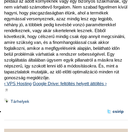
például az adott környéknek vagy egy bizonyos szakmának, így
nem várható számottevő forgalom. Nem szabad figyelmen kívül
hagyni, hogy piacgazdaságban élünk, ahol a termékek
egymással versenyeznek, azaz mindig lesz egy legjobb,
néhány jó, a többiek pedig kevésbé vonzó paraméterekkel
rendelkeznek, vagy akár sikertelenek lesznek. Ebből
következik, hogy célszerű mindig csak épp annyit megcsinálni,
amire szükség van, és a finomhangolással csak akkor
foglalkozni, amikor a megfigyeléseink alapján, belátható időn
belül problémák várhatóak a rendszer sebességével. Egy
szolgáltatás általában úgysem egyik pillanatról a másikra lesz
népszerű, így szokott lenni idő a módosításokra. És, mint a
tapasztalatok mutatják, az idő előtti optimalizáció minden rút
gonoszság megidézője.
‹ VPS Hosting
Google Drive: feltöltés helyett áttöltés ›
■
Tárhelyek
csirip