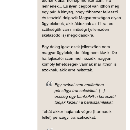
tudnánk akár holnap munkát adni. Ha
lennének... És ilyen cégből van itthon még
egy pár. A lényeg, hogy többezer fejlesztő
és tesztelő dolgozik Magyarországon olyan
ügyfeleknek, akik áldoznak az IT-ra, és
szükségük van minőségi (jellemzően
skálázódó is) megoldásokra.
Egy dolog igaz: ezek jellemzően nem
magyar ügyfelek, de főleg nem kkv-k. De
ha fejlesztői szemmel nézzük, nagyon
komoly lehetőségek vannak már itthon is
azoknak, akik erre nyitottak.
Egy szóval sem említettem
pénzügyi tranzakciókat. [...]
esetleg egy banki API-n keresztül
tudják kezelni a bankszámláikat.
Tehát akkor hajtanak végre (harmadik
féllel) pénzügyi tranzakciókat.