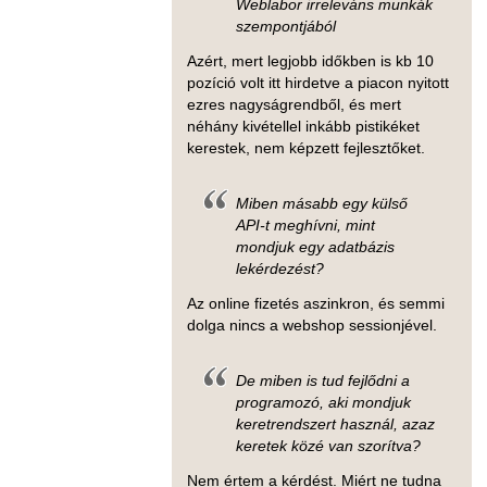
Weblabor irreleváns munkák
szempontjából
Azért, mert legjobb időkben is kb 10
pozíció volt itt hirdetve a piacon nyitott
ezres nagyságrendből, és mert
néhány kivétellel inkább pistikéket
kerestek, nem képzett fejlesztőket.
Miben másabb egy külső
API-t meghívni, mint
mondjuk egy adatbázis
lekérdezést?
Az online fizetés aszinkron, és semmi
dolga nincs a webshop sessionjével.
De miben is tud fejlődni a
programozó, aki mondjuk
keretrendszert használ, azaz
keretek közé van szorítva?
Nem értem a kérdést. Miért ne tudna