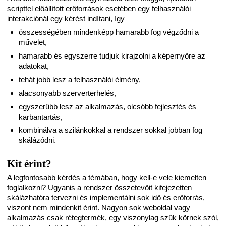
scripttel előállított erőforrások esetében egy felhasználói
interakciónál egy kérést indítani, így
összességében mindenképp hamarabb fog végződni a
művelet,
hamarabb és egyszerre tudjuk kirajzolni a képernyőre az
adatokat,
tehát jobb lesz a felhasználói élmény,
alacsonyabb szerverterhelés,
egyszerűbb lesz az alkalmazás, olcsóbb fejlesztés és
karbantartás,
kombinálva a szilánkokkal a rendszer sokkal jobban fog
skálázódni.
Kit érint?
A legfontosabb kérdés a témában, hogy kell-e vele kiemelten
foglalkozni? Ugyanis a rendszer összetevőit kifejezetten
skálázhatóra tervezni és implementálni sok idő és erőforrás,
viszont nem mindenkit érint. Nagyon sok weboldal vagy
alkalmazás csak rétegtermék, egy viszonylag szűk körnek szól,