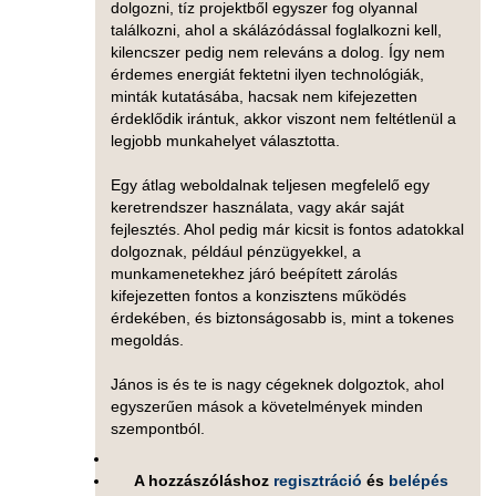
dolgozni, tíz projektből egyszer fog olyannal
találkozni, ahol a skálázódással foglalkozni kell,
kilencszer pedig nem releváns a dolog. Így nem
érdemes energiát fektetni ilyen technológiák,
minták kutatásába, hacsak nem kifejezetten
érdeklődik irántuk, akkor viszont nem feltétlenül a
legjobb munkahelyet választotta.
Egy átlag weboldalnak teljesen megfelelő egy
keretrendszer használata, vagy akár saját
fejlesztés. Ahol pedig már kicsit is fontos adatokkal
dolgoznak, például pénzügyekkel, a
munkamenetekhez járó beépített zárolás
kifejezetten fontos a konzisztens működés
érdekében, és biztonságosabb is, mint a tokenes
megoldás.
János is és te is nagy cégeknek dolgoztok, ahol
egyszerűen mások a követelmények minden
szempontból.
A hozzászóláshoz
regisztráció
és
belépés