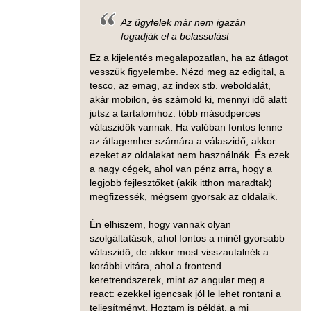
Az ügyfelek már nem igazán
fogadják el a belassulást
Ez a kijelentés megalapozatlan, ha az átlagot
vesszük figyelembe. Nézd meg az edigital, a
tesco, az emag, az index stb. weboldalát,
akár mobilon, és számold ki, mennyi idő alatt
jutsz a tartalomhoz: több másodperces
válaszidők vannak. Ha valóban fontos lenne
az átlagember számára a válaszidő, akkor
ezeket az oldalakat nem használnák. És ezek
a nagy cégek, ahol van pénz arra, hogy a
legjobb fejlesztőket (akik itthon maradtak)
megfizessék, mégsem gyorsak az oldalaik.
Én elhiszem, hogy vannak olyan
szolgáltatások, ahol fontos a minél gyorsabb
válaszidő, de akkor most visszautalnék a
korábbi vitára, ahol a frontend
keretrendszerek, mint az angular meg a
react: ezekkel igencsak jól le lehet rontani a
teljesítményt. Hoztam is példát, a mi