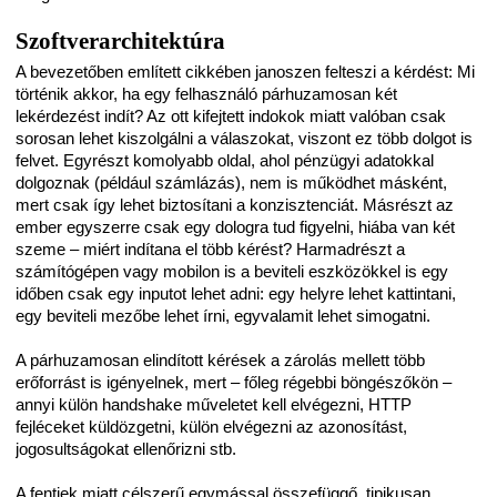
Szoftverarchitektúra
A bevezetőben említett cikkében janoszen felteszi a kérdést: Mi
történik akkor, ha egy felhasználó párhuzamosan két
lekérdezést indít? Az ott kifejtett indokok miatt valóban csak
sorosan lehet kiszolgálni a válaszokat, viszont ez több dolgot is
felvet. Egyrészt komolyabb oldal, ahol pénzügyi adatokkal
dolgoznak (például számlázás), nem is működhet másként,
mert csak így lehet biztosítani a konzisztenciát. Másrészt az
ember egyszerre csak egy dologra tud figyelni, hiába van két
szeme – miért indítana el több kérést? Harmadrészt a
számítógépen vagy mobilon is a beviteli eszközökkel is egy
időben csak egy inputot lehet adni: egy helyre lehet kattintani,
egy beviteli mezőbe lehet írni, egyvalamit lehet simogatni.
A párhuzamosan elindított kérések a zárolás mellett több
erőforrást is igényelnek, mert – főleg régebbi böngészőkön –
annyi külön handshake műveletet kell elvégezni, HTTP
fejléceket küldözgetni, külön elvégezni az azonosítást,
jogosultságokat ellenőrizni stb.
A fentiek miatt célszerű egymással összefüggő, tipikusan