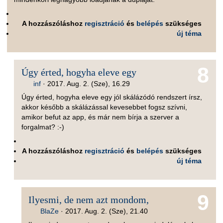
A hozzászóláshoz
regisztráció
és
belépés
szükséges
új téma
8
Úgy érted, hogyha eleve egy
inf
·
2017. Aug. 2. (Sze), 16.29
Úgy érted, hogyha eleve egy jól skálázódó rendszert írsz,
akkor később a skálázással kevesebbet fogsz szívni,
amikor befut az app, és már nem bírja a szerver a
forgalmat? :-)
A hozzászóláshoz
regisztráció
és
belépés
szükséges
új téma
9
Ilyesmi, de nem azt mondom,
BlaZe
·
2017. Aug. 2. (Sze), 21.40