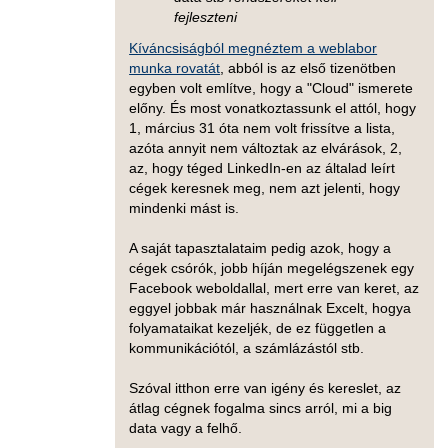
fejleszteni
Kíváncsiságból megnéztem a weblabor
munka rovatát
, abból is az első tizenötben
egyben volt említve, hogy a "Cloud" ismerete
előny. És most vonatkoztassunk el attól, hogy
1, március 31 óta nem volt frissítve a lista,
azóta annyit nem változtak az elvárások, 2,
az, hogy téged LinkedIn-en az általad leírt
cégek keresnek meg, nem azt jelenti, hogy
mindenki mást is.
A saját tapasztalataim pedig azok, hogy a
cégek csórók, jobb híján megelégszenek egy
Facebook weboldallal, mert erre van keret, az
eggyel jobbak már használnak Excelt, hogya
folyamataikat kezeljék, de ez független a
kommunikációtól, a számlázástól stb.
Szóval itthon erre van igény és kereslet, az
átlag cégnek fogalma sincs arról, mi a big
data vagy a felhő.