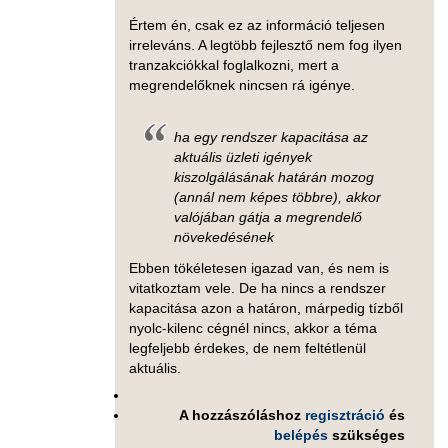
Értem én, csak ez az információ teljesen
irreleváns. A legtöbb fejlesztő nem fog ilyen
tranzakciókkal foglalkozni, mert a
megrendelőknek nincsen rá igénye.
ha egy rendszer kapacitása az
aktuális üzleti igények
kiszolgálásának határán mozog
(annál nem képes többre), akkor
valójában gátja a megrendelő
növekedésének
Ebben tökéletesen igazad van, és nem is
vitatkoztam vele. De ha nincs a rendszer
kapacitása azon a határon, márpedig tízből
nyolc-kilenc cégnél nincs, akkor a téma
legfeljebb érdekes, de nem feltétlenül
aktuális.
A hozzászóláshoz
regisztráció
és
belépés
szükséges