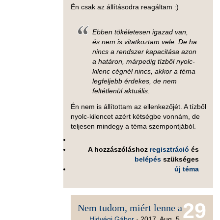
Én csak az állításodra reagáltam :)
Ebben tökéletesen igazad van,
és nem is vitatkoztam vele. De ha
nincs a rendszer kapacitása azon
a határon, márpedig tízből nyolc-
kilenc cégnél nincs, akkor a téma
legfeljebb érdekes, de nem
feltétlenül aktuális.
Én nem is állítottam az ellenkezőjét. A tízből
nyolc-kilencet azért kétségbe vonnám, de
teljesen mindegy a téma szempontjából.
A hozzászóláshoz
regisztráció
és
belépés
szükséges
új téma
29
Nem tudom, miért lenne a
Hidvégi Gábor
·
2017. Aug. 5.