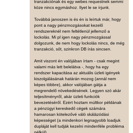
tranzakciónak és egy webes requestnek semmi
köze nincs egymáshoz. Ilyet le se írjunk.
Továbbá janoszen is és én is leírtuk már, hogy
pont a nagy pénzmozgásokat kezelő
rendszereknél nem feltétlenül jellemző a
lockolás. Mi pl igen nagy pénzmozgással
dolgozunk, de nem hogy lockolás nincs, de még
tranzakció, sőt, szinkron DB írás sincsen.
Amit viszont én valójában írtam - csak megint
valami más lett belelátva -, hogy ha egy
rendszer kapacitása az aktuális üzleti igények
kiszolgálásának határán mozog (annál nem
képes többre), akkor valójában gátja a
megrendelő növekedésének. Legyen szó akár
teljesítményről, akár üzleti funkciók
bevezetéséről. Ezért hoztam múltkor példának
a pénzügyi kereskedő cégek számára
hamarosan kötelezővé váló skálázódási
képességet (a mindenkori legnagyobb loadjuk
dupláját kell tudják kezelni mindenféle probléma
nélkül).