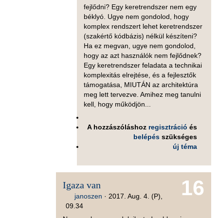
fejlődni? Egy keretrendszer nem egy
béklyó. Ugye nem gondolod, hogy
komplex rendszert lehet keretrendszer
(szakértő kódbázis) nélkül készíteni?
Ha ez megvan, ugye nem gondolod,
hogy az azt használók nem fejlődnek?
Egy keretrendszer feladata a technikai
komplexitás elrejtése, és a fejlesztők
támogatása, MIUTÁN az architektúra
meg lett tervezve. Amihez meg tanulni
kell, hogy működjön...
A hozzászóláshoz
regisztráció
és
belépés
szükséges
új téma
16
Igaza van
janoszen
·
2017. Aug. 4. (P),
09.34