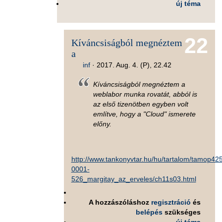
új téma
22
Kíváncsiságból megnéztem
a
inf
·
2017. Aug. 4. (P), 22.42
Kíváncsiságból megnéztem a
weblabor munka rovatát, abból is
az első tizenötben egyben volt
említve, hogy a "Cloud" ismerete
előny.
http://www.tankonyvtar.hu/hu/tartalom/tamop42
0001-
526_margitay_az_erveles/ch11s03.html
A hozzászóláshoz
regisztráció
és
belépés
szükséges