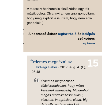
A masszív horizontális skálázódás egy tök
másik dolog. Olyannyira nem arra gondoltam,
hogy még explicit le is írtam, hogy nem arra
gondolok :)
A hozzászóláshoz
regisztráció
és
belépés
szükséges
új téma
15
Érdemes megnézni az
Hidvégi Gábor
·
2017. Aug. 4. (P),
08.48
Érdemes megnézni az
álláshirdetéseket, hogy miket
keresnek manapság. Mindenhol
magas rendelkezésre állású,
elosztott, integrációs, cloud, big
data stb rendszereket kell