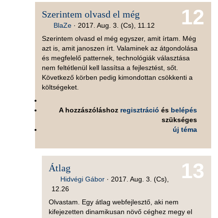
12
Szerintem olvasd el még
BlaZe
·
2017. Aug. 3. (Cs), 11.12
Szerintem olvasd el még egyszer, amit írtam. Még
azt is, amit janoszen írt. Valaminek az átgondolása
és megfelelő patternek, technológiák választása
nem feltétlenül kell lassítsa a fejlesztést, sőt.
Következő körben pedig kimondottan csökkenti a
költségeket.
A hozzászóláshoz
regisztráció
és
belépés
szükséges
új téma
13
Átlag
Hidvégi Gábor
·
2017. Aug. 3. (Cs),
12.26
Olvastam. Egy átlag webfejlesztő, aki nem
kifejezetten dinamikusan növő céghez megy el