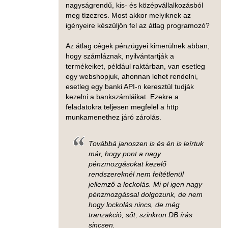
nagyságrendű, kis- és középvállalkozásból
meg tízezres. Most akkor melyiknek az
igényeire készüljön fel az átlag programozó?
Az átlag cégek pénzügyei kimerülnek abban,
hogy számláznak, nyilvántartják a
termékeiket, például raktárban, van esetleg
egy webshopjuk, ahonnan lehet rendelni,
esetleg egy banki API-n keresztül tudják
kezelni a bankszámláikat. Ezekre a
feladatokra teljesen megfelel a http
munkamenethez járó zárolás.
Továbbá janoszen is és én is leírtuk
már, hogy pont a nagy
pénzmozgásokat kezelő
rendszereknél nem feltétlenül
jellemző a lockolás. Mi pl igen nagy
pénzmozgással dolgozunk, de nem
hogy lockolás nincs, de még
tranzakció, sőt, szinkron DB írás
sincsen.