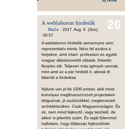
új téma
26
A weblaboron hirdetők
BlaZe
·
2017. Aug. 5. (Szo),
00.57
A weblaboron hirdetők semennyire sem
reprezentatív minta. Nézz fel azokra a
helyekre, amit írtam: profession és egyéb
magyar állásközvetítő oldalak, linkedin,
flexjobs stb. Teljesen más igények vannak,
mint amit az a pár hirdető ír, akinek itt
kikerült a hirdetése.
Nálunk van pl kb 1500 ember, akik mind
komolyan megfinanszírozott projecteken
dolgoznak, jó eszközökkel, megtervezett
architektúrákon. Csak Magyarországon. És
ok, nem mind fejlesztő, vagy tesztelő, de
akkor is jelentős szám. És saját fülemmel
hallottam, hogy többszáz fejlesztőnek