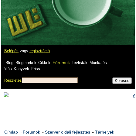
Belépés
vagy
regisztráció
Fórumok
Blog
Blogmarkok
Cikkek
Levlisták
Munka és
állás
Könyvek
Friss
Részletes
Címlap
»
Fórumok
»
Szerver oldali fejlesztés
»
Tárhelyek