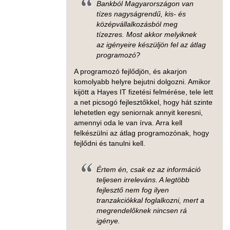
Bankból Magyarországon van
tízes nagyságrendű, kis- és
középvállalkozásból meg
tízezres. Most akkor melyiknek
az igényeire készüljön fel az átlag
programozó?
A programozó fejlődjön, és akarjon
komolyabb helyre bejutni dolgozni. Amikor
kijött a Hayes IT fizetési felmérése, tele lett
a net picsogó fejlesztőkkel, hogy hát szinte
lehetetlen egy seniornak annyit keresni,
amennyi oda le van írva. Arra kell
felkészülni az átlag programozónak, hogy
fejlődni és tanulni kell.
Értem én, csak ez az információ
teljesen irreleváns. A legtöbb
fejlesztő nem fog ilyen
tranzakciókkal foglalkozni, mert a
megrendelőknek nincsen rá
igénye.