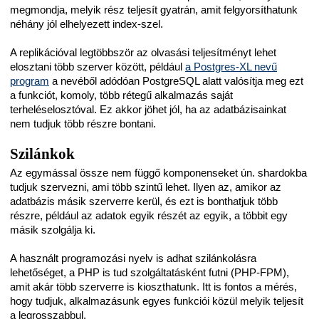
megmondja, melyik rész teljesít gyatrán, amit felgyorsíthatunk
néhány jól elhelyezett index-szel.
A replikációval legtöbbször az olvasási teljesítményt lehet
elosztani több szerver között, például
a Postgres-XL nevű
program
a nevéből adódóan PostgreSQL alatt valósítja meg ezt
a funkciót, komoly, több rétegű alkalmazás saját
terheléselosztóval. Ez akkor jöhet jól, ha az adatbázisainkat
nem tudjuk több részre bontani.
Szilánkok
Az egymással össze nem függő komponenseket ún. shardokba
tudjuk szervezni, ami több szintű lehet. Ilyen az, amikor az
adatbázis másik szerverre kerül, és ezt is bonthatjuk több
részre, például az adatok egyik részét az egyik, a többit egy
másik szolgálja ki.
A használt programozási nyelv is adhat szilánkolásra
lehetőséget, a PHP is tud szolgáltatásként futni (PHP-FPM),
amit akár több szerverre is kioszthatunk. Itt is fontos a mérés,
hogy tudjuk, alkalmazásunk egyes funkciói közül melyik teljesít
a legrosszabbul.