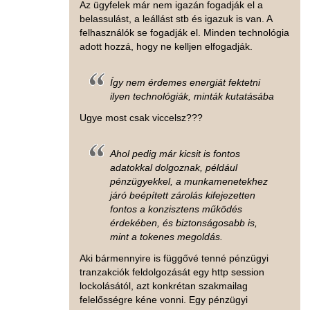
Az ügyfelek már nem igazán fogadják el a
belassulást, a leállást stb és igazuk is van. A
felhasználók se fogadják el. Minden technológia
adott hozzá, hogy ne kelljen elfogadják.
Így nem érdemes energiát fektetni
ilyen technológiák, minták kutatásába
Ugye most csak viccelsz???
Ahol pedig már kicsit is fontos
adatokkal dolgoznak, például
pénzügyekkel, a munkamenetekhez
járó beépített zárolás kifejezetten
fontos a konzisztens működés
érdekében, és biztonságosabb is,
mint a tokenes megoldás.
Aki bármennyire is függővé tenné pénzügyi
tranzakciók feldolgozását egy http session
lockolásától, azt konkrétan szakmailag
felelősségre kéne vonni. Egy pénzügyi