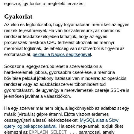
egészre, így fontos a megfelelő tervezés.
Gyakorlat
Az első és legfontosabb, hogy folyamatosan mérni kell az egyes
részek teljesítményét. Ha van hozzáférésünk, az operációs
rendszer feladatkezelőjében láthatjuk, hogy az egyes
processzek mekkora CPU terhelést okoznak és mennyi
memóriát foglalnak, de lehetőség van szoftverből is figyelni az
erőforrásokat,
például a Nagios segítségével
.
Sokszor a legegyszerűbb lehet a szerveroldalon a
hardverelemek jobbra, gyorsabbra cserélése, a memória
bővítése például jótékony hatással van mindenre: az operációs
rendszer vagy az adatbázisszerver többmindent tud
gyorsítótárazni, de ugyanígy a merevlemezek cseréje SSD-re is
jelentősen javíthat a válaszidőkön.
Ha egy szerver már nem bírja, a legkönnyebb az adatbázist egy
másik (virtuális) gépre áttenni. Előtte viszont érdemes
összegyűjteni a lassú lekérdezéseket,
MySQL alatt a Slow
query log bekapcsolásával
. Ha ezek megvannak, tudjuk őket
elemezni az
EXPLAIN SELECT ...
paranccsal, amely