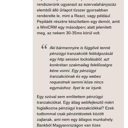
rendszerünk ugyanazt az ezervalahányszáz
elemből álló űrlapot tízszer gyorsabban
renderelte le, mint a React, vagy például
Pepitáék részére készítettem egy demót, amit
a MiniCRM egy másodperc alatt jelenített
meg, az nekem 30-35ms körül volt.
Aki bármennyire is függővé tenné
pénzügyi tranzakciók feldolgozását
egy http session lockolásától, azt
konkrétan szakmailag felelősségre
kéne vonni. Egy pénzügyi
tranzakciónak és egy webes
requestnek semmi köze nincs
egymáshoz. Ilyet le se írjunk.
Egy szóval sem említettem pénzügyi
tranzakciókat. Egy átlag webfejlesztő miért
foglalkozna pénzügyi tranzakciókkal? Ezek
tudtommal csak pénzintézetek között
zajlanak, ami nem egy átlagos munkahely.
Bankból Magyarországon van tízes