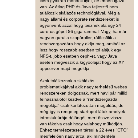
Nem gyakran mondok ilyet, de ebben igaza
van. Az átlag PHP és Java fejlesztő nem
találkozik skálázós technológiával. Még a
nagy állami és corporate rendszereket is
agyonverik azzal hoyg tesznek alá egy 24
core-os gépet 96 giga rammal. Vagy, ha már
nagyon gurul a szopóroller, rálőcsölik a
rendszergazdára hogy oldja meg, amiből az
lesz hogy rosszabb esetben tol alájuk egy
NFS-t, jobb esetben ceph-et, vagy Java
esetén megveszik a kígyóolajat hogy az XY
appserver majd megoldja.
Azok találkoznak a skálázás
problematikájával akik nagy terhelésű webes
rendszereken dolgoznak, mert havi pár millió
felhasználótól kezdve a "rendszergazda
megoldja" csak korlátozottan megoldás, de
még így is rengeteg startupot látok amelyek
infrastuktúrája dölöngél, mert össze vissza
van tákolva csak hogy valahogy működjön.
Ehhez természetesen társul a 22 éves "CTO"
megfelelően nagy arca, aki mindenféle