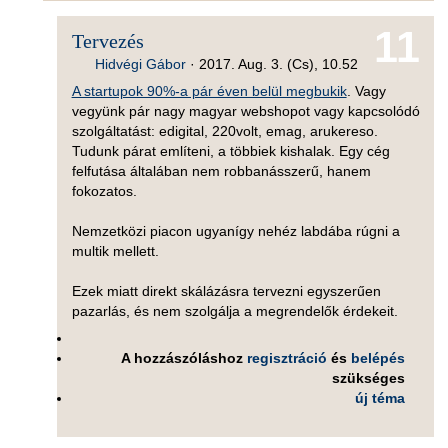
11
Tervezés
Hidvégi Gábor
·
2017. Aug. 3. (Cs), 10.52
A startupok 90%-a pár éven belül megbukik
. Vagy
vegyünk pár nagy magyar webshopot vagy kapcsolódó
szolgáltatást: edigital, 220volt, emag, arukereso.
Tudunk párat említeni, a többiek kishalak. Egy cég
felfutása általában nem robbanásszerű, hanem
fokozatos.
Nemzetközi piacon ugyanígy nehéz labdába rúgni a
multik mellett.
Ezek miatt direkt skálázásra tervezni egyszerűen
pazarlás, és nem szolgálja a megrendelők érdekeit.
A hozzászóláshoz
regisztráció
és
belépés
szükséges
új téma