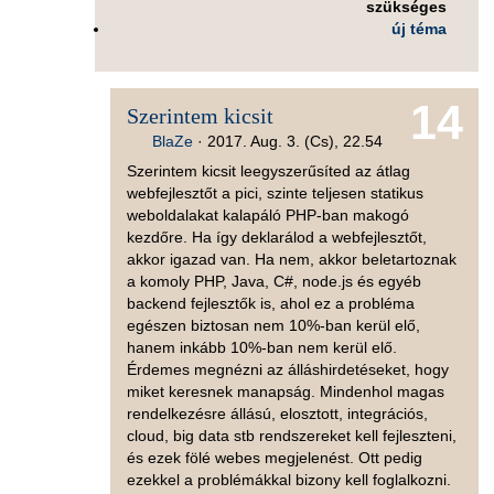
szükséges
új téma
14
Szerintem kicsit
BlaZe
·
2017. Aug. 3. (Cs), 22.54
Szerintem kicsit leegyszerűsíted az átlag
webfejlesztőt a pici, szinte teljesen statikus
weboldalakat kalapáló PHP-ban makogó
kezdőre. Ha így deklarálod a webfejlesztőt,
akkor igazad van. Ha nem, akkor beletartoznak
a komoly PHP, Java, C#, node.js és egyéb
backend fejlesztők is, ahol ez a probléma
egészen biztosan nem 10%-ban kerül elő,
hanem inkább 10%-ban nem kerül elő.
Érdemes megnézni az álláshirdetéseket, hogy
miket keresnek manapság. Mindenhol magas
rendelkezésre állású, elosztott, integrációs,
cloud, big data stb rendszereket kell fejleszteni,
és ezek fölé webes megjelenést. Ott pedig
ezekkel a problémákkal bizony kell foglalkozni.