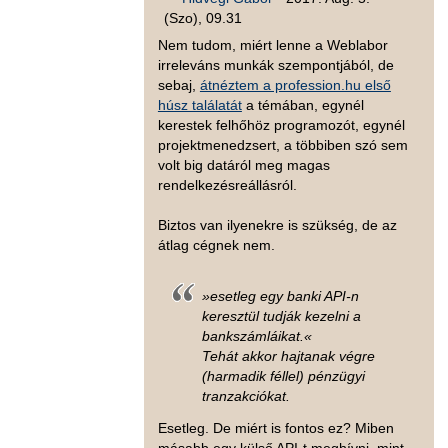
(Szo), 09.31
Nem tudom, miért lenne a Weblabor
irreleváns munkák szempontjából, de
sebaj,
átnéztem a profession.hu első
húsz találatát
a témában, egynél
kerestek felhőhöz programozót, egynél
projektmenedzsert, a többiben szó sem
volt big datáról meg magas
rendelkezésreállásról.
Biztos van ilyenekre is szükség, de az
átlag cégnek nem.
»esetleg egy banki API-n
keresztül tudják kezelni a
bankszámláikat.«
Tehát akkor hajtanak végre
(harmadik féllel) pénzügyi
tranzakciókat.
Esetleg. De miért is fontos ez? Miben
másabb egy külső API-t meghívni, mint