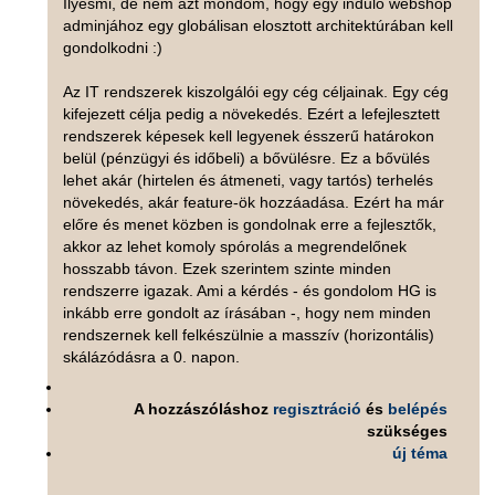
Ilyesmi, de nem azt mondom, hogy egy induló webshop
adminjához egy globálisan elosztott architektúrában kell
gondolkodni :)
Az IT rendszerek kiszolgálói egy cég céljainak. Egy cég
kifejezett célja pedig a növekedés. Ezért a lefejlesztett
rendszerek képesek kell legyenek ésszerű határokon
belül (pénzügyi és időbeli) a bővülésre. Ez a bővülés
lehet akár (hirtelen és átmeneti, vagy tartós) terhelés
növekedés, akár feature-ök hozzáadása. Ezért ha már
előre és menet közben is gondolnak erre a fejlesztők,
akkor az lehet komoly spórolás a megrendelőnek
hosszabb távon. Ezek szerintem szinte minden
rendszerre igazak. Ami a kérdés - és gondolom HG is
inkább erre gondolt az írásában -, hogy nem minden
rendszernek kell felkészülnie a masszív (horizontális)
skálázódásra a 0. napon.
A hozzászóláshoz
regisztráció
és
belépés
szükséges
új téma