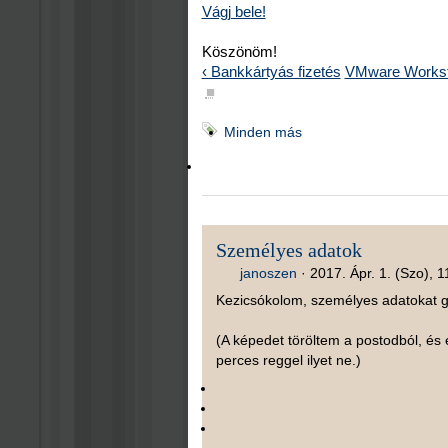
Vágj bele!
Köszönöm!
‹ Bankkártyás fizetés
VMware Worksta
■
Minden más
Személyes adatok
janoszen
·
2017. Ápr. 1. (Szo), 1
Kezicsókolom, személyes adatokat gy
(A képedet töröltem a postodból, és 
perces reggel ilyet ne.)