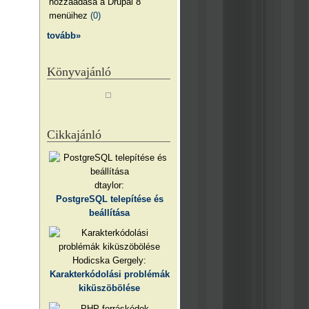
hozzáadása a Drupal 8
menüihez
(0)
tovább»
Könyvajánló
Cikkajánló
dtaylor:
PostgreSQL telepítése és
beállítása
Hodicska Gergely:
Karakterkódolási problémák
kiküszöbölése