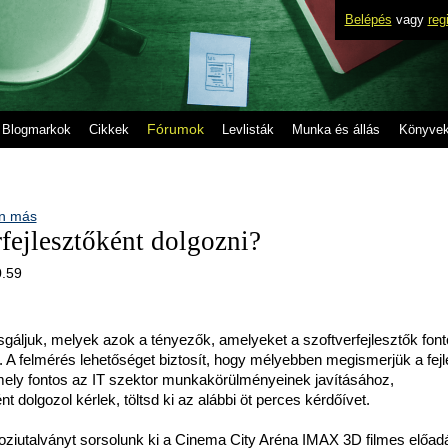
Belépés
vagy
reg
Fórumok
Blogmarkok
Cikkek
Levlisták
Munka és állás
Könyve
n más
rfejlesztőként dolgozni?
0.59
sgáljuk, melyek azok a tényezők, amelyeket a szoftverfejlesztők fon
 A felmérés lehetőséget biztosít, hogy mélyebben megismerjük a fejl
 amely fontos az IT szektor munkakörülményeinek javításához,
t dolgozol kérlek, töltsd ki az alábbi öt perces kérdőívet.
moziutalványt sorsolunk ki a Cinema City Aréna IMAX 3D filmes előad