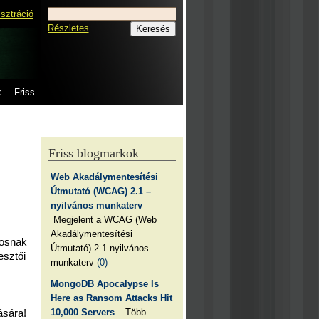
isztráció
Részletes
k
Friss
Friss blogmarkok
Web Akadálymentesítési
Útmutató (WCAG) 2.1 –
nyilvános munkaterv
–
Megjelent a WCAG (Web
Akadálymentesítési
tosnak
Útmutató) 2.1 nyilvános
esztői
munkaterv
(0)
MongoDB Apocalypse Is
Here as Ransom Attacks Hit
10,000 Servers
– Több
ására!