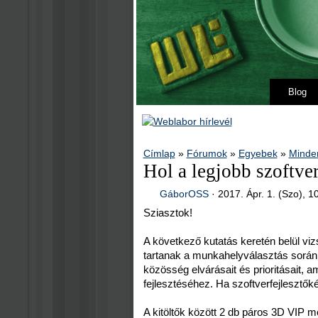
Blog
Címlap
»
Fórumok
»
Egyebek
»
Minde
Hol a legjobb szoftve
GáborOSS
·
2017. Ápr. 1. (Szo), 1
Sziasztok!
A következő kutatás keretén belül viz
tartanak a munkahelyválasztás során.
közösség elvárásait és prioritásait,
fejlesztéséhez. Ha szoftverfejlesztőkén
A kitöltők között 2 db páros 3D VIP 