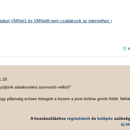
tion VMNet1 és VMNet8 nem csatlakozik az internethez ›
1.28
űjtünk adatkezelési azonosító nélkül?
egy pillanatig erősen lebegett a kezem a post törlése gomb fölött. Néh
A hozzászóláshoz
regisztráció
és
belépés
szüksé
új t