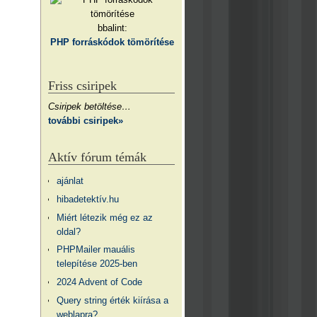
bbalint:
PHP forráskódok tömörítése
Friss csiripek
Csiripek betöltése…
további csiripek»
Aktív fórum témák
ajánlat
hibadetektív.hu
Miért létezik még ez az
oldal?
PHPMailer mauális
telepítése 2025-ben
2024 Advent of Code
Query string érték kiírása a
weblapra?