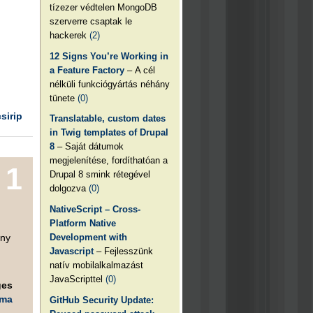
tízezer védtelen MongoDB
szerverre csaptak le
hackerek
(2)
12 Signs You’re Working in
a Feature Factory
– A cél
nélküli funkciógyártás néhány
tünete
(0)
csirip
Translatable, custom dates
in Twig templates of Drupal
8
– Saját dátumok
megjelenítése, fordíthatóan a
1
Drupal 8 smink rétegével
dolgozva
(0)
NativeScript – Cross-
Platform Native
Development with
ány
Javascript
– Fejlesszünk
natív mobilalkalmazást
JavaScripttel
(0)
ges
éma
GitHub Security Update: