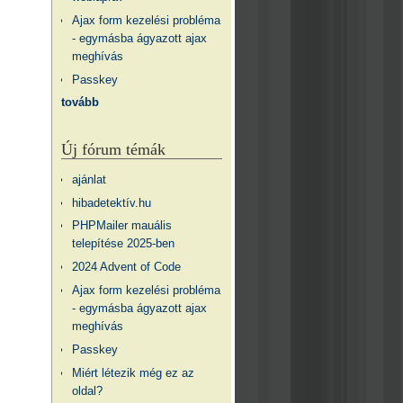
Ajax form kezelési probléma
- egymásba ágyazott ajax
meghívás
Passkey
tovább
Új fórum témák
ajánlat
hibadetektív.hu
PHPMailer mauális
telepítése 2025-ben
2024 Advent of Code
Ajax form kezelési probléma
- egymásba ágyazott ajax
meghívás
Passkey
Miért létezik még ez az
oldal?