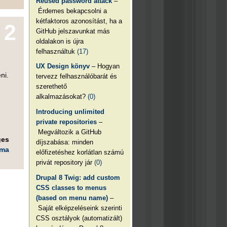
Reused password attack
–
Érdemes bekapcsolni a
kétfaktoros azonosítást, ha a
2
GitHub jelszavunkat más
oldalakon is újra
felhasználtuk
(17)
UX Design könyv
– Hogyan
ni.
tervezz felhasználóbarát és
szerethető
alkalmazásokat?
(0)
Introducing unlimited
private repositories
–
Megváltozik a GitHub
ges
díjszabása: minden
éma
előfizetéshez korlátlan számú
privát repository jár
(0)
Drupal 8 Twig: add custom
CSS classes to menus
(based on menu name)
–
Saját elképzeléseink szerinti
CSS osztályok (automatizált)