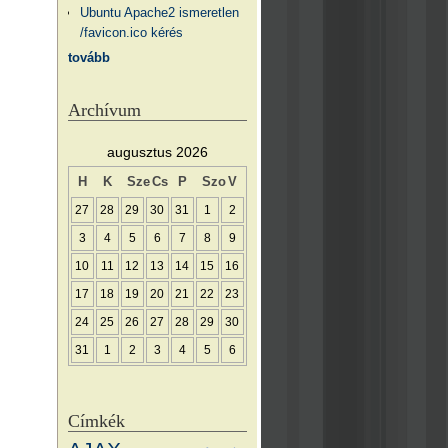
Ubuntu Apache2 ismeretlen
/favicon.ico kérés
tovább
Archívum
augusztus 2026
H
K
Sze
Cs
P
Szo
V
27
28
29
30
31
1
2
3
4
5
6
7
8
9
10
11
12
13
14
15
16
17
18
19
20
21
22
23
24
25
26
27
28
29
30
31
1
2
3
4
5
6
Címkék