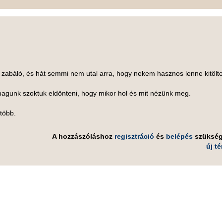
s zabáló, és hát semmi nem utal arra, hogy nekem hasznos lenne kitölte
magunk szoktuk eldönteni, hogy mikor hol és mit nézünk meg.
több.
A hozzászóláshoz
regisztráció
és
belépés
szüksé
új t