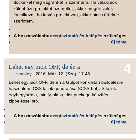
docker-el meg vagrant-al is szerintem. Ha valaki sok
különböző projektet üzemeltet, akkor megéri velük
foglalkozni, ha kevés projekt van, akkor nincs értelme
szerintem.
A hozzászóláshoz
regisztráció
és
belépés
szükséges
új téma
4
Lehet egy picit OFF, de én a
smokey
·
2016. Már. 12. (Szo), 17.43
Lehet egy picit OFF, de én a Gulpot konkrétan buildelésre
használom. CSS fájlok generálása SCSS-ből, JS fájlok
egybegyúrása, minify-olása, dist package készítés
zippeléssel stb.
A hozzászóláshoz
regisztráció
és
belépés
szükséges
új téma