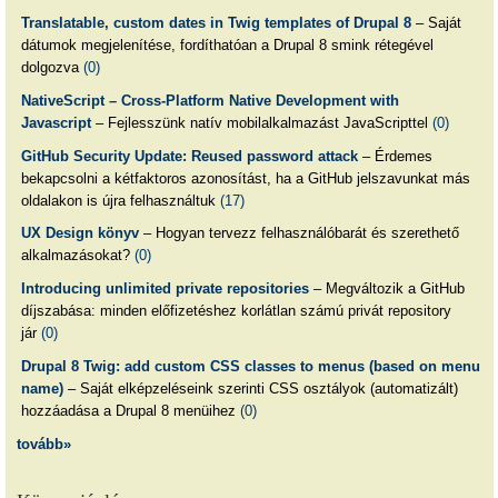
Translatable, custom dates in Twig templates of Drupal 8
– Saját
dátumok megjelenítése, fordíthatóan a Drupal 8 smink rétegével
dolgozva
(0)
NativeScript – Cross-Platform Native Development with
Javascript
– Fejlesszünk natív mobilalkalmazást JavaScripttel
(0)
GitHub Security Update: Reused password attack
– Érdemes
bekapcsolni a kétfaktoros azonosítást, ha a GitHub jelszavunkat más
oldalakon is újra felhasználtuk
(17)
UX Design könyv
– Hogyan tervezz felhasználóbarát és szerethető
alkalmazásokat?
(0)
Introducing unlimited private repositories
– Megváltozik a GitHub
díjszabása: minden előfizetéshez korlátlan számú privát repository
jár
(0)
Drupal 8 Twig: add custom CSS classes to menus (based on menu
name)
– Saját elképzeléseink szerinti CSS osztályok (automatizált)
hozzáadása a Drupal 8 menüihez
(0)
tovább»