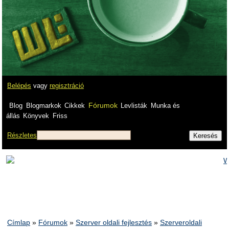
Belépés
vagy
regisztráció
Fórumok
Blog
Blogmarkok
Cikkek
Levlisták
Munka és
állás
Könyvek
Friss
Részletes
Címlap
»
Fórumok
»
Szerver oldali fejlesztés
»
Szerveroldali