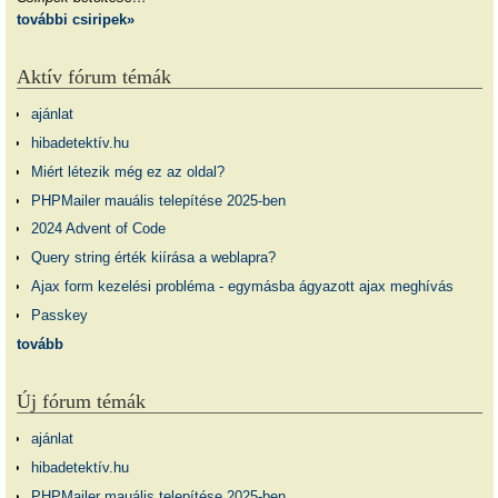
további csiripek»
Aktív fórum témák
ajánlat
hibadetektív.hu
Miért létezik még ez az oldal?
PHPMailer mauális telepítése 2025-ben
2024 Advent of Code
Query string érték kiírása a weblapra?
Ajax form kezelési probléma - egymásba ágyazott ajax meghívás
Passkey
tovább
Új fórum témák
ajánlat
hibadetektív.hu
PHPMailer mauális telepítése 2025-ben