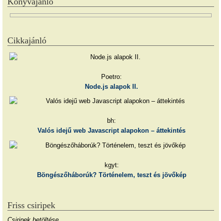
Könyvajánló
Cikkajánló
Poetro:
Node.js alapok II.
bh:
Valós idejű web Javascript alapokon – áttekintés
kgyt:
Böngészőháborúk? Történelem, teszt és jövőkép
Friss csiripek
Csiripek betöltése…