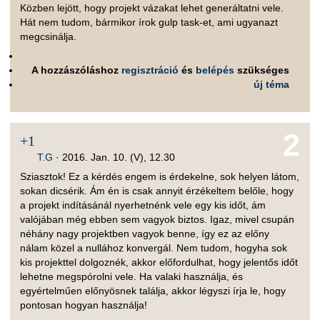
Közben lejött, hogy projekt vázakat lehet generáltatni vele.
Hát nem tudom, bármikor írok gulp task-et, ami ugyanazt
megcsinálja.
A hozzászóláshoz
regisztráció
és
belépés
szükséges
új téma
2
+1
T.G
·
2016. Jan. 10. (V), 12.30
Sziasztok! Ez a kérdés engem is érdekelne, sok helyen látom,
sokan dicsérik. Ám én is csak annyit érzékeltem belőle, hogy
a projekt indításánál nyerhetnénk vele egy kis időt, ám
valójában még ebben sem vagyok biztos. Igaz, mivel csupán
néhány nagy projektben vagyok benne, így ez az előny
nálam közel a nullához konvergál. Nem tudom, hogyha sok
kis projekttel dolgoznék, akkor előfordulhat, hogy jelentős időt
lehetne megspórolni vele. Ha valaki használja, és
egyértelműen előnyösnek találja, akkor légyszi írja le, hogy
pontosan hogyan használja!