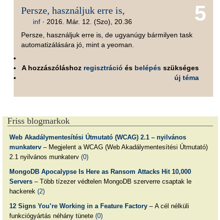
5
Persze, használjuk erre is,
inf
·
2016. Már. 12. (Szo), 20.36
Persze, használjuk erre is, de ugyanúgy bármilyen task
automatizálására jó, mint a yeoman.
A hozzászóláshoz
regisztráció
és
belépés
szükséges
új téma
Friss blogmarkok
Web Akadálymentesítési Útmutató (WCAG) 2.1 – nyilvános
munkaterv
– Megjelent a WCAG (Web Akadálymentesítési Útmutató)
2.1 nyilvános munkaterv
(0)
MongoDB Apocalypse Is Here as Ransom Attacks Hit 10,000
Servers
– Több tízezer védtelen MongoDB szerverre csaptak le
hackerek
(2)
12 Signs You’re Working in a Feature Factory
– A cél nélküli
funkciógyártás néhány tünete
(0)