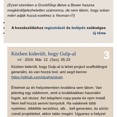
(Ezzel szemben a Grunt/Glup illetve a Bower haszna
megkérdőjelezhetetlen számomra, de nem látom, hogy sokan
miért adják hozzá ezekhez a Yeoman-t?)
A hozzászóláshoz
regisztráció
és
belépés
szükséges
új téma
3
Közben kiderült, hogy Gulp-al
inf
·
2016. Már. 12. (Szo), 05.23
Közben kiderült, hogy Gulp-al is lehet project scaffoldingot
generálni, és van hozzá tool, ami segít benne:
https://github.com/slushjs/slush
.
Értelmét az én helyzetemben továbbra sem látom. Van
jelenleg egy sablonom, amit a továbbiakban használni
fogok, azt slussz. Azt telepíteni copy-paste és npm install.
Nem kell hozzá semmi bonyolult. Ha valakinek több
nyelvhez, többféle verzióhoz, stb... kell generátor, és sűrűn
csinál projekteket, akkor talán megéri. Ugyanez a helyzet