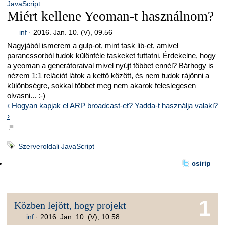
JavaScript
Miért kellene Yeoman-t használnom?
inf
·
2016. Jan. 10. (V), 09.56
Nagyjából ismerem a gulp-ot, mint task lib-et, amivel
parancssorból tudok különféle taskeket futtatni. Érdekelne, hogy
a yeoman a generátoraival mivel nyújt többet ennél? Bárhogy is
nézem 1:1 relációt látok a kettő között, és nem tudok rájönni a
különbségre, sokkal többet meg nem akarok feleslegesen
olvasni... :-)
‹ Hogyan kapjak el ARP broadcast-et?
Yadda-t használja valaki?
›
■
Szerveroldali JavaScript
csirip
1
Közben lejött, hogy projekt
inf
·
2016. Jan. 10. (V), 10.58