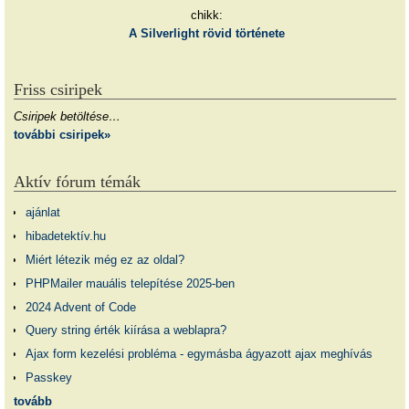
chikk:
A Silverlight rövid története
Friss csiripek
Csiripek betöltése…
további csiripek»
Aktív fórum témák
ajánlat
hibadetektív.hu
Miért létezik még ez az oldal?
PHPMailer mauális telepítése 2025-ben
2024 Advent of Code
Query string érték kiírása a weblapra?
Ajax form kezelési probléma - egymásba ágyazott ajax meghívás
Passkey
tovább