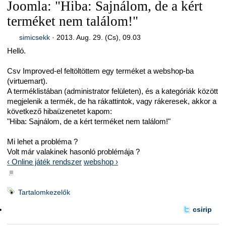
Joomla: "Hiba: Sajnálom, de a kért
terméket nem találom!"
simicsekk
·
2013. Aug. 29. (Cs), 09.03
Helló.
Csv Improved-el feltöltöttem egy terméket a webshop-ba
(virtuemart).
A terméklistában (administrator felületen), és a kategóriák között
megjelenik a termék, de ha rákattintok, vagy rákeresek, akkor a
következő hibaüzenetet kapom:
"Hiba: Sajnálom, de a kért terméket nem találom!"
Mi lehet a probléma ?
Volt már valakinek hasonló problémája ?
‹ Online játék rendszer
webshop ›
■
Tartalomkezelők
csirip