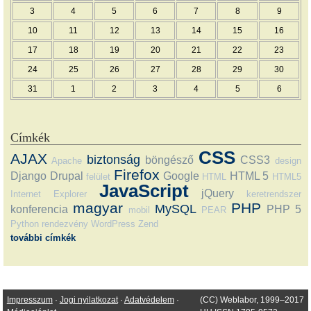
3
4
5
6
7
8
9
10
11
12
13
14
15
16
17
18
19
20
21
22
23
24
25
26
27
28
29
30
31
1
2
3
4
5
6
Címkék
CSS
AJAX
biztonság
böngésző
CSS3
Apache
design
Firefox
Django
Drupal
Google
HTML 5
felület
HTML
HTML5
JavaScript
jQuery
Internet Explorer
keretrendszer
magyar
PHP
MySQL
konferencia
PHP 5
mobil
PEAR
Python
rendezvény
WordPress
Zend
további címkék
Impresszum
·
Jogi nyilatkozat
·
Adatvédelem
·
(CC) Weblabor, 1999–2017