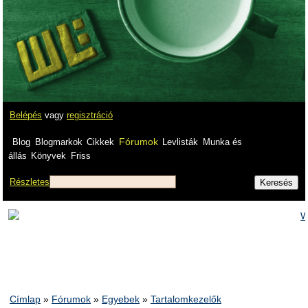
Belépés
vagy
regisztráció
Fórumok
Blog
Blogmarkok
Cikkek
Levlisták
Munka és
állás
Könyvek
Friss
Részletes
Címlap
»
Fórumok
»
Egyebek
»
Tartalomkezelők