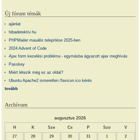
Új fórum témák
ajánlat
hibadetektív.hu
PHPMailer mauális telepítése 2025-ben
2024 Advent of Code
Ajax form kezelési probléma - egymásba ágyazott ajax meghívás
Passkey
Miért létezik még ez az oldal?
Ubuntu Apache2 ismeretlen /favicon.ico kérés
tovább
Archívum
augusztus 2026
H
K
Sze
Cs
P
Szo
V
27
28
29
30
31
1
2