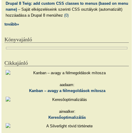
Drupal 8 Twig: add custom CSS classes to menus (based on menu
name)
– Saját elképzeléseink szerinti CSS osztályok (automatizált)
hozzáadása a Drupal 8 menüihez
(0)
tovább»
Könyvajánló
Cikkajánló
aadaam:
Kanban – avagy a félmegoldások mítosza
airwalker:
Keresőoptimalizálás