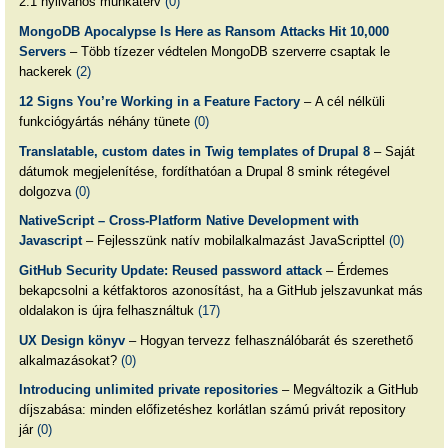
2.1 nyilvános munkaterv
(0)
MongoDB Apocalypse Is Here as Ransom Attacks Hit 10,000
Servers
– Több tízezer védtelen MongoDB szerverre csaptak le
hackerek
(2)
12 Signs You’re Working in a Feature Factory
– A cél nélküli
funkciógyártás néhány tünete
(0)
Translatable, custom dates in Twig templates of Drupal 8
– Saját
dátumok megjelenítése, fordíthatóan a Drupal 8 smink rétegével
dolgozva
(0)
NativeScript – Cross-Platform Native Development with
Javascript
– Fejlesszünk natív mobilalkalmazást JavaScripttel
(0)
GitHub Security Update: Reused password attack
– Érdemes
bekapcsolni a kétfaktoros azonosítást, ha a GitHub jelszavunkat más
oldalakon is újra felhasználtuk
(17)
UX Design könyv
– Hogyan tervezz felhasználóbarát és szerethető
alkalmazásokat?
(0)
Introducing unlimited private repositories
– Megváltozik a GitHub
díjszabása: minden előfizetéshez korlátlan számú privát repository
jár
(0)