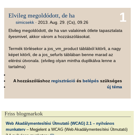
1
Elvileg megoldódott, de ha
simicsekk
·
2013. Aug. 29. (Cs), 09.26
Elvileg megoldódott, de ha van valakinek ötlete tapasztalata
ilyesmivel, akkor várom a hozzászólásokat.
Termék törlésekor a jos_vm_product táblából kitörli, a nagy
képet kitörli, de a jos_sefurls táblában benne marad az
elérési útvonala. (elvileg olyan mintha duplikálva lenne a
tartalma)
A hozzászóláshoz
regisztráció
és
belépés
szükséges
új téma
Friss blogmarkok
Web Akadálymentesítési Útmutató (WCAG) 2.1 – nyilvános
munkaterv
– Megjelent a WCAG (Web Akadálymentesítési Útmutató)