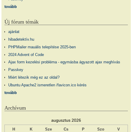
tovább
Új fórum témák
ajánlat
hibadetektív.hu
PHPMailer mauális telepítése 2025-ben
2024 Advent of Code
Ajax form kezelési probléma - egymásba ágyazott ajax meghívás
Passkey
Miért létezik még ez az oldal?
Ubuntu Apache2 ismeretlen /favicon.ico kérés
tovább
Archívum
augusztus 2026
H
K
Sze
Cs
P
Szo
V