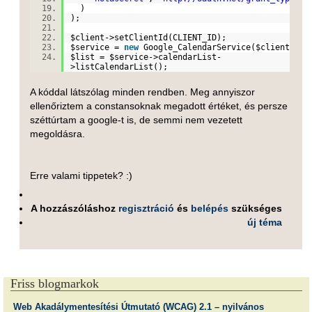
)
);
$client
->setClientId(CLIENT_ID);
$service
=
new
Google_CalendarService(
$client
)
$list
=
$service
->calendarList-
>listCalendarList();
A kóddal látszólag minden rendben. Meg annyiszor
ellenőriztem a constansoknak megadott értéket, és persze
széttúrtam a google-t is, de semmi nem vezetett
megoldásra.
Erre valami tippetek? :)
A hozzászóláshoz
regisztráció
és
belépés
szükséges
új téma
Friss blogmarkok
Web Akadálymentesítési Útmutató (WCAG) 2.1 – nyilvános