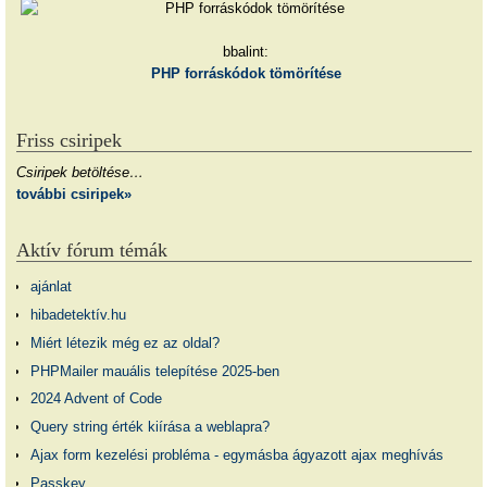
bbalint:
PHP forráskódok tömörítése
Friss csiripek
Csiripek betöltése…
további csiripek»
Aktív fórum témák
ajánlat
hibadetektív.hu
Miért létezik még ez az oldal?
PHPMailer mauális telepítése 2025-ben
2024 Advent of Code
Query string érték kiírása a weblapra?
Ajax form kezelési probléma - egymásba ágyazott ajax meghívás
Passkey