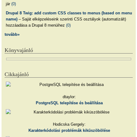
jár
(0)
Drupal 8 Twig: add custom CSS classes to menus (based on menu
name)
– Saját elképzeléseink szerinti CSS osztályok (automatizált)
hozzáadása a Drupal 8 menüihez
(0)
tovább»
Könyvajánló
Cikkajánló
dtaylor:
PostgreSQL telepítése és beállítása
Hodicska Gergely:
Karakterkódolási problémák kiküszöbölése