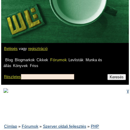
Belépés
vagy
regisztráció
Fórumok
Blog
Blogmarkok
Cikkek
Levlisták
Munka és
állás
Könyvek
Friss
Részletes
Címlap
»
Fórumok
»
Szerver oldali fejlesztés
»
PHP