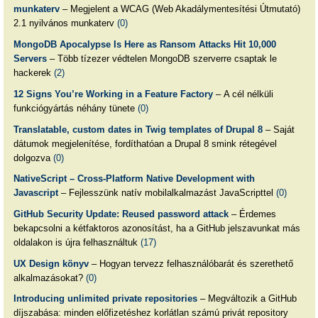
munkaterv
– Megjelent a WCAG (Web Akadálymentesítési Útmutató)
2.1 nyilvános munkaterv
(0)
MongoDB Apocalypse Is Here as Ransom Attacks Hit 10,000
Servers
– Több tízezer védtelen MongoDB szerverre csaptak le
hackerek
(2)
12 Signs You’re Working in a Feature Factory
– A cél nélküli
funkciógyártás néhány tünete
(0)
Translatable, custom dates in Twig templates of Drupal 8
– Saját
dátumok megjelenítése, fordíthatóan a Drupal 8 smink rétegével
dolgozva
(0)
NativeScript – Cross-Platform Native Development with
Javascript
– Fejlesszünk natív mobilalkalmazást JavaScripttel
(0)
GitHub Security Update: Reused password attack
– Érdemes
bekapcsolni a kétfaktoros azonosítást, ha a GitHub jelszavunkat más
oldalakon is újra felhasználtuk
(17)
UX Design könyv
– Hogyan tervezz felhasználóbarát és szerethető
alkalmazásokat?
(0)
Introducing unlimited private repositories
– Megváltozik a GitHub
díjszabása: minden előfizetéshez korlátlan számú privát repository