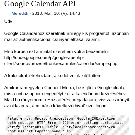
Google Calendar API
Meredith
·
2013. Már. 10. (V), 14.43
Üdv!
Google Calandarhoz szeretnék írni egy kis programot, azonban
már az authentikácíónál csúnyán elhasal valami.
Első körben ezt a mintát szerettem volna beüzemelni:
http://code.google.com/p/google-api-php-
client/source/browse/trunk/examples/calendar/simple.php
A kulcsokat létrehoztam, a kódot velük kitöltöttem.
Amikor rámegyek a Connect Me-ra, be is jön a Google oldala,
miszerint az appom engedélyt kér a kalendárium kezeléséhez.
Majd ha rányomom a Hozzáférés megadására, vissza is irányít
az oldalamra, ami már a következő hivaüzivel fogad:
Fatal error: Uncaught exception 'Google_IOException'
with message 'HTTP Error: (0) error setting certificate
verify locations: CAfile: /usr/local/share/certs/ca-
root-nss.crt CApath: none ' in