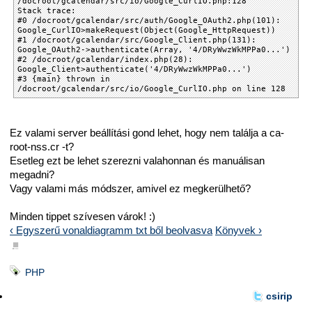
/docroot/gcalendar/src/io/Google_CurlIO.php:128
Stack trace:
#0 /docroot/gcalendar/src/auth/Google_OAuth2.php(101):
Google_CurlIO>makeRequest(Object(Google_HttpRequest))
#1 /docroot/gcalendar/src/Google_Client.php(131):
Google_OAuth2->authenticate(Array, '4/DRyWwzWkMPPa0...')
#2 /docroot/gcalendar/index.php(28):
Google_Client>authenticate('4/DRyWwzWkMPPa0...')
#3 {main} thrown in
/docroot/gcalendar/src/io/Google_CurlIO.php on line 128
Ez valami server beállítási gond lehet, hogy nem találja a ca-
root-nss.cr -t?
Esetleg ezt be lehet szerezni valahonnan és manuálisan
megadni?
Vagy valami más módszer, amivel ez megkerülhető?
Minden tippet szívesen várok! :)
‹ Egyszerű vonaldiagramm txt ből beolvasva
Könyvek ›
■
PHP
csirip