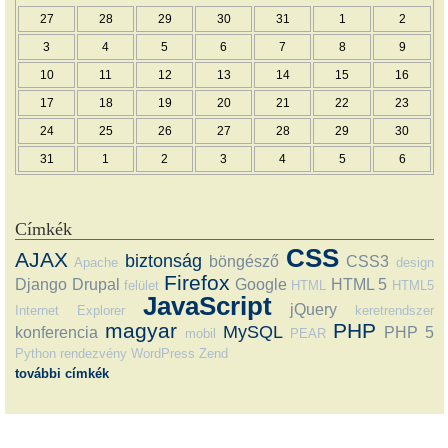
27
28
29
30
31
1
2
3
4
5
6
7
8
9
10
11
12
13
14
15
16
17
18
19
20
21
22
23
24
25
26
27
28
29
30
31
1
2
3
4
5
6
Címkék
CSS
AJAX
biztonság
böngésző
CSS3
Apache
design
Firefox
Django
Drupal
Google
HTML 5
felület
HTML
HTML5
JavaScript
jQuery
Internet Explorer
keretrendszer
magyar
PHP
MySQL
konferencia
PHP 5
mobil
PEAR
Python
rendezvény
WordPress
Zend
további címkék