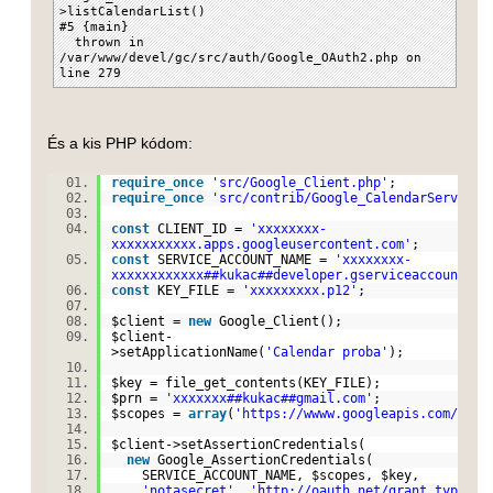
>listCalendarList()
#5 {main}
thrown in
/var/www/devel/gc/src/auth/Google_OAuth2.php on
line 279
És a kis PHP kódom:
require_once
'src/Google_Client.php'
;
require_once
'src/contrib/Google_CalendarService.
const
CLIENT_ID =
'xxxxxxxx-
xxxxxxxxxxx.apps.googleusercontent.com'
;
const
SERVICE_ACCOUNT_NAME =
'xxxxxxxx-
xxxxxxxxxxxx##kukac##developer.gserviceaccount.co
const
KEY_FILE =
'xxxxxxxxx.p12'
;
$client
=
new
Google_Client();
$client
-
>setApplicationName(
'Calendar proba'
);
$key
=
file_get_contents
(KEY_FILE);
$prn
=
'xxxxxxx##kukac##gmail.com'
;
$scopes
=
array
(
'https://wwww.googleapis.com/auth
$client
->setAssertionCredentials(
new
Google_AssertionCredentials(
SERVICE_ACCOUNT_NAME,
$scopes
,
$key
,
'notasecret'
,
'http://oauth.net/grant_type/jw