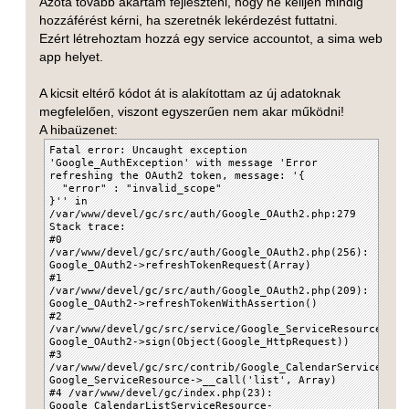
Azóta tovább akartam fejleszteni, hogy ne kelljen mindig
hozzáférést kérni, ha szeretnék lekérdezést futtatni.
Ezért létrehoztam hozzá egy service accountot, a sima web
app helyet.
A kicsit eltérő kódot át is alakítottam az új adatoknak
megfelelően, viszont egyszerűen nem akar működni!
A hibaüzenet:
Fatal error: Uncaught exception
'Google_AuthException' with message 'Error
refreshing the OAuth2 token, message: '{
"error" : "invalid_scope"
}'' in
/var/www/devel/gc/src/auth/Google_OAuth2.php:279
Stack trace:
#0
/var/www/devel/gc/src/auth/Google_OAuth2.php(256):
Google_OAuth2->refreshTokenRequest(Array)
#1
/var/www/devel/gc/src/auth/Google_OAuth2.php(209):
Google_OAuth2->refreshTokenWithAssertion()
#2
/var/www/devel/gc/src/service/Google_ServiceResource.php
Google_OAuth2->sign(Object(Google_HttpRequest))
#3
/var/www/devel/gc/src/contrib/Google_CalendarService.php
Google_ServiceResource->__call('list', Array)
#4 /var/www/devel/gc/index.php(23):
Google_CalendarListServiceResource-