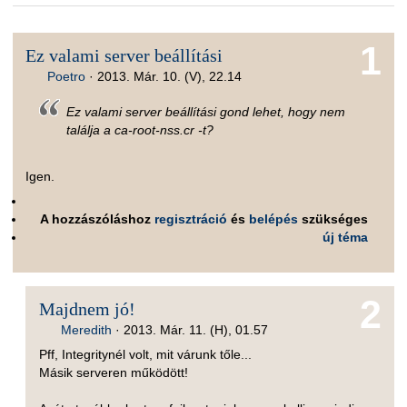
1
Ez valami server beállítási
Poetro
·
2013. Már. 10. (V), 22.14
Ez valami server beállítási gond lehet, hogy nem
találja a ca-root-nss.cr -t?
Igen.
A hozzászóláshoz
regisztráció
és
belépés
szükséges
új téma
2
Majdnem jó!
Meredith
·
2013. Már. 11. (H), 01.57
Pff, Integritynél volt, mit várunk tőle...
Másik serveren működött!