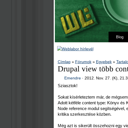
Blog
Címlap
»
Fórumok
»
Egyebek
»
Tartal
Drupal view több con
Emendre
·
2012. Nov. 27. (K), 21.
Sziasztok!
Sokat kísérleteztem már, de mégsem 
Adott kétféle content type: Könyv és K
Node reference modul segítségével, e
kritika szerkesztése közben.
Még azt is sikerült összehozni egy vi