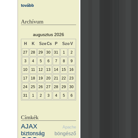
tovább
Archívum
augusztus 2026
H
K
Sze
Cs
P
Szo
V
27
28
29
30
31
1
2
3
4
5
6
7
8
9
10
11
12
13
14
15
16
17
18
19
20
21
22
23
24
25
26
27
28
29
30
31
1
2
3
4
5
6
Címkék
AJAX
Apache
biztonság
böngésző