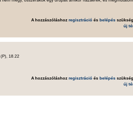
. Ha nem megy, osszerakok egy drupalt amikor hazaerek, es megmutato
A hozzászóláshoz
regisztráció
és
belépés
szüksé
új t
 (P), 18.22
A hozzászóláshoz
regisztráció
és
belépés
szüksé
új t