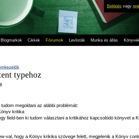
Belépés
vagy
reg
Fórumok
Blogmarkok
Cikkek
Levlisták
Munka és állás
Könyve
omkezelők
tent typehoz
38
tudom megoldani az alábbi problémát:
önyv kritika
gy field-ben ki tudom választani a kritikához kapcsolódó könyvet a 
ew-val, hogy a Könyv krikika szövege felett, megjelenik a Könyv cont