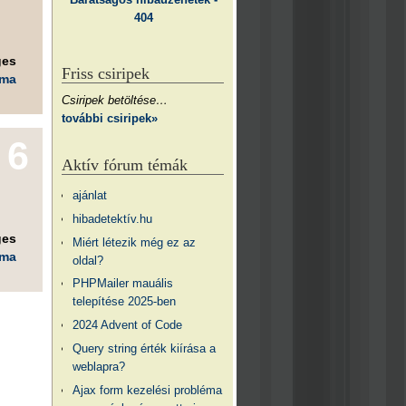
m
404
ges
Friss csiripek
éma
Csiripek betöltése…
további csiripek»
6
Aktív fórum témák
ajánlat
hibadetektív.hu
ges
Miért létezik még ez az
éma
oldal?
PHPMailer mauális
telepítése 2025-ben
2024 Advent of Code
Query string érték kiírása a
weblapra?
Ajax form kezelési probléma