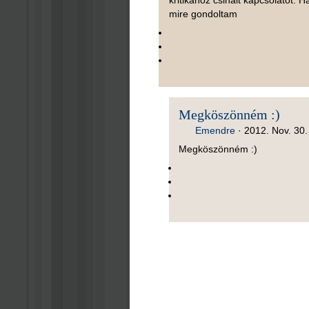
kritikahoz csinalt kapcsolatot
mire gondoltam
Megköszönném :)
Emendre
·
2012. Nov. 30.
Megköszönném :)