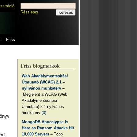
isztráció
Részletes
k
Friss
Friss blogmarkok
Web Akadálymentesítési
Útmutató (WCAG) 2.1 –
nyilvános munkaterv
–
Megjelent a WCAG (Web
Akadálymentesítési
Útmutató) 2.1 nyilvános
munkaterv
(0)
Könyv
MongoDB Apocalypse Is
Here as Ransom Attacks Hit
10,000 Servers
– Több
ent