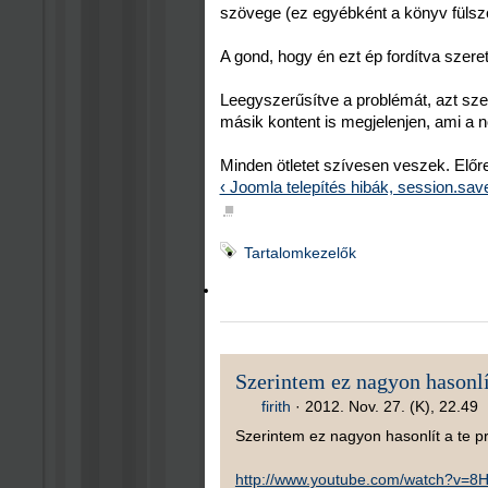
szövege (ez egyébként a könyv fülsz
A gond, hogy én ezt ép fordítva szer
Leegyszerűsítve a problémát, azt sze
másik kontent is megjelenjen, ami a n
Minden ötletet szívesen veszek. Előr
‹ Joomla telepítés hibák, session.save
■
Tartalomkezelők
Szerintem ez nagyon hasonlí
firith
·
2012. Nov. 27. (K), 22.49
Szerintem ez nagyon hasonlít a te 
http://www.youtube.com/watch?v=8