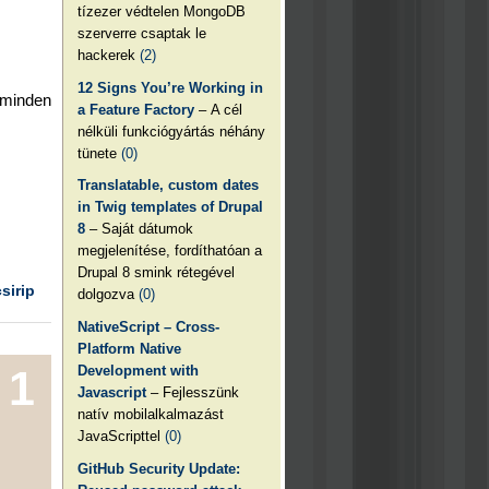
tízezer védtelen MongoDB
szerverre csaptak le
hackerek
(2)
12 Signs You’re Working in
 minden
a Feature Factory
– A cél
nélküli funkciógyártás néhány
tünete
(0)
Translatable, custom dates
in Twig templates of Drupal
8
– Saját dátumok
megjelenítése, fordíthatóan a
Drupal 8 smink rétegével
csirip
dolgozva
(0)
NativeScript – Cross-
Platform Native
Development with
1
Javascript
– Fejlesszünk
natív mobilalkalmazást
JavaScripttel
(0)
GitHub Security Update: