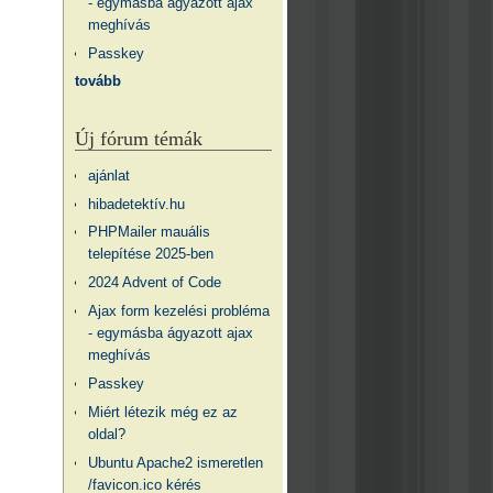
- egymásba ágyazott ajax
meghívás
Passkey
tovább
Új fórum témák
ajánlat
hibadetektív.hu
PHPMailer mauális
telepítése 2025-ben
2024 Advent of Code
Ajax form kezelési probléma
- egymásba ágyazott ajax
meghívás
Passkey
Miért létezik még ez az
oldal?
Ubuntu Apache2 ismeretlen
/favicon.ico kérés