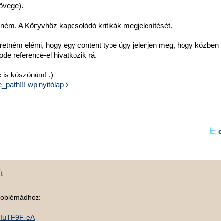
övege).
etném. A Könyvhöz kapcsolódó kritikák megjelenítését.
retném elérni, hogy egy content type úgy jelenjen meg, hogy közben
ode reference-el hivatkozik rá.
e is köszönöm! :)
_path!!!
wp nyitólap ›
t
problémádhoz:
HIuTF9F-eA