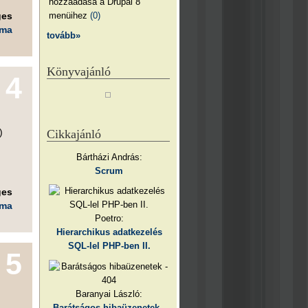
hozzáadása a Drupal 8
menüihez
(0)
ges
éma
tovább»
Könyvajánló
4
)
Cikkajánló
Bártházi András:
Scrum
ges
éma
Poetro:
Hierarchikus adatkezelés
SQL-lel PHP-ben II.
5
Baranyai László:
Barátságos hibaüzenetek -