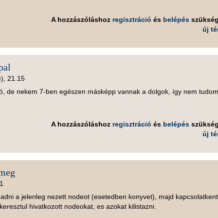
A hozzászóláshoz
regisztráció
és
belépés
szüksé
új t
pal
), 21.15
ió, de nekem 7-ben egészen másképp vannak a dolgok, így nem tudo
A hozzászóláshoz
regisztráció
és
belépés
szüksé
új t
 meg
51
dni a jelenleg nezett nodeot (esetedben konyvet), majd kapcsolatkent
esztul hivatkozott nodeokat, es azokat kilistazni.