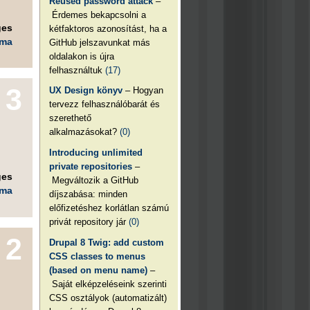
Reused password attack
–
Érdemes bekapcsolni a
ges
kétfaktoros azonosítást, ha a
éma
GitHub jelszavunkat más
oldalakon is újra
felhasználtuk
(17)
3
UX Design könyv
– Hogyan
tervezz felhasználóbarát és
szerethető
m
alkalmazásokat?
(0)
Introducing unlimited
private repositories
–
ges
Megváltozik a GitHub
éma
díjszabása: minden
előfizetéshez korlátlan számú
privát repository jár
(0)
2
Drupal 8 Twig: add custom
CSS classes to menus
(based on menu name)
–
Saját elképzeléseink szerinti
CSS osztályok (automatizált)