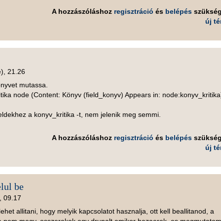
A hozzászóláshoz
regisztráció
és
belépés
szüksé
új t
), 21.26
önyvet mutassa.
tika node (Content: Könyv (field_konyv) Appears in: node:konyv_kritika
ldekhez a konyv_kritika -t, nem jelenik meg semmi.
A hozzászóláshoz
regisztráció
és
belépés
szüksé
új t
lul be
, 09.17
et allitani, hogy melyik kapcsolatot hasznalja, ott kell beallitanod, a