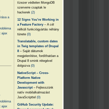
tízezer védtelen MongoDB
szerverre csaptak le
e
hackerek
(2)
írása a
12 Signs You’re Working in
a Feature Factory
– A cél
probléma
nélküli funkciógyártás néhány
 ajax
tünete
(0)
Translatable, custom dates
in Twig templates of Drupal
8
– Saját dátumok
megjelenítése, fordíthatóan a
Drupal 8 smink rétegével
dolgozva
(0)
NativeScript – Cross-
Platform Native
Development with
Javascript
– Fejlesszünk
natív mobilalkalmazást
e
JavaScripttel
(0)
probléma
GitHub Security Update:
 ajax