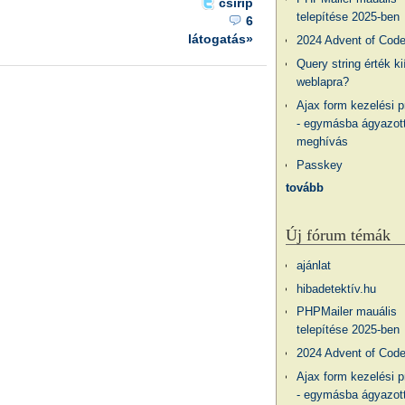
csirip
telepítése 2025-ben
6
látogatás»
2024 Advent of Cod
Query string érték ki
weblapra?
Ajax form kezelési 
- egymásba ágyazott
meghívás
Passkey
tovább
Új fórum témák
ajánlat
hibadetektív.hu
PHPMailer mauális
telepítése 2025-ben
2024 Advent of Cod
Ajax form kezelési 
- egymásba ágyazott