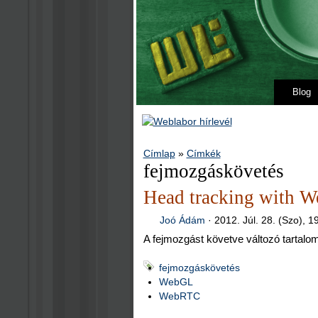
Blog
Címlap
»
Címkék
fejmozgáskövetés
Head tracking with 
Joó Ádám
·
2012. Júl. 28. (Szo), 1
A fejmozgást követve változó tartal
fejmozgáskövetés
WebGL
WebRTC