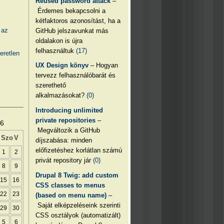
Reused password attack
–
Érdemes bekapcsolni a
kétfaktoros azonosítást, ha a
 az
GitHub jelszavunkat más
oldalakon is újra
felhasználtuk
(17)
eretlen
UX Design könyv
– Hogyan
tervezz felhasználóbarát és
szerethető
alkalmazásokat?
(0)
Introducing unlimited
private repositories
–
26
Megváltozik a GitHub
Szo
V
díjszabása: minden
előfizetéshez korlátlan számú
1
2
privát repository jár
(0)
8
9
Drupal 8 Twig: add custom
15
16
CSS classes to menus
22
23
(based on menu name)
–
Saját elképzeléseink szerinti
29
30
CSS osztályok (automatizált)
5
6