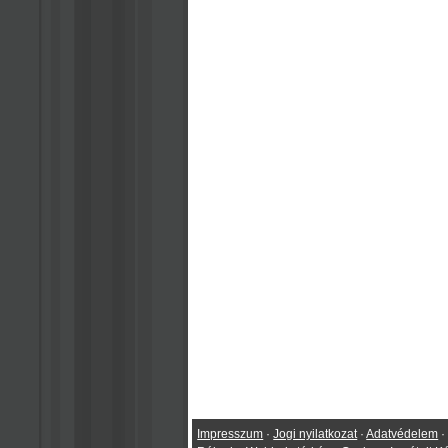
Impresszum
·
Jogi nyilatkozat
·
Adatvédelem