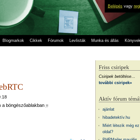
Belépés
vagy
reg
Blogmarkok
Cikkek
Fórumok
Levlisták
Munka és állás
Könyve
Friss csiripek
Csiripek betöltése…
további csiripek»
WebRTC
9.18
Aktív fórum témá
om a böngészőablakban
■
ajánlat
hibadetektív.hu
Miért létezik még ez
oldal?
PHPMailer mauális