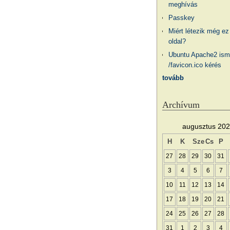
meghívás
Passkey
Miért létezik még ez
oldal?
Ubuntu Apache2 ism
/favicon.ico kérés
tovább
Archívum
augusztus 20
H
K
Sze
Cs
P
27
28
29
30
31
3
4
5
6
7
10
11
12
13
14
17
18
19
20
21
24
25
26
27
28
31
1
2
3
4