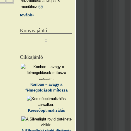
hozzáadása a Drupal 8
menüihez
(0)
tovább»
Könyvajánló
Cikkajánló
aadaam:
Kanban – avagy a
félmegoldások mítosza
airwalker:
Keresőoptimalizálás
chikk:
A Silverlight rövid története