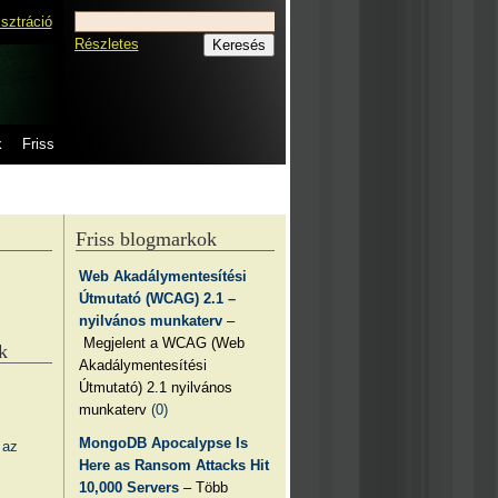
isztráció
Részletes
k
Friss
Friss blogmarkok
Web Akadálymentesítési
Útmutató (WCAG) 2.1 –
nyilvános munkaterv
–
Megjelent a WCAG (Web
k
Akadálymentesítési
Útmutató) 2.1 nyilvános
munkaterv
(0)
MongoDB Apocalypse Is
 az
Here as Ransom Attacks Hit
10,000 Servers
– Több