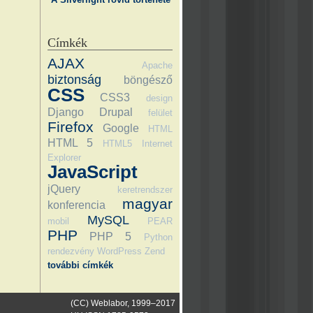
Címkék
AJAX
Apache
biztonság
böngésző
CSS
CSS3
design
Django
Drupal
felület
Firefox
Google
HTML
HTML 5
HTML5
Internet
Explorer
JavaScript
jQuery
keretrendszer
magyar
konferencia
MySQL
mobil
PEAR
PHP
PHP 5
Python
rendezvény
WordPress
Zend
további címkék
(CC) Weblabor, 1999–2017