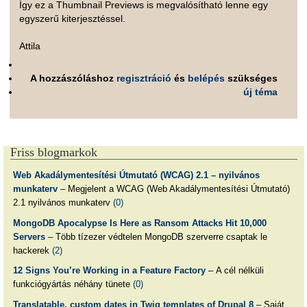
Így ez a Thumbnail Previews is megvalósítható lenne egy
egyszerű kiterjesztéssel.
Attila
A hozzászóláshoz
regisztráció
és
belépés
szükséges
új téma
Friss blogmarkok
Web Akadálymentesítési Útmutató (WCAG) 2.1 – nyilvános
munkaterv
– Megjelent a WCAG (Web Akadálymentesítési Útmutató)
2.1 nyilvános munkaterv
(0)
MongoDB Apocalypse Is Here as Ransom Attacks Hit 10,000
Servers
– Több tízezer védtelen MongoDB szerverre csaptak le
hackerek
(2)
12 Signs You’re Working in a Feature Factory
– A cél nélküli
funkciógyártás néhány tünete
(0)
Translatable, custom dates in Twig templates of Drupal 8
– Saját