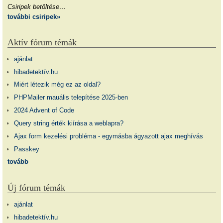
Csiripek betöltése…
további csiripek»
Aktív fórum témák
ajánlat
hibadetektív.hu
Miért létezik még ez az oldal?
PHPMailer mauális telepítése 2025-ben
2024 Advent of Code
Query string érték kiírása a weblapra?
Ajax form kezelési probléma - egymásba ágyazott ajax meghívás
Passkey
tovább
Új fórum témák
ajánlat
hibadetektív.hu