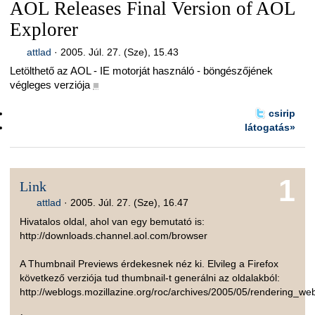
AOL Releases Final Version of AOL
Explorer
attlad
·
2005. Júl. 27. (Sze), 15.43
Letölthető az AOL - IE motorját használó - böngészőjének
végleges verziója
■
csirip
látogatás»
1
Link
attlad
·
2005. Júl. 27. (Sze), 16.47
Hivatalos oldal, ahol van egy bemutató is:
http://downloads.channel.aol.com/browser
A Thumbnail Previews érdekesnek néz ki. Elvileg a Firefox
következő verziója tud thumbnail-t generálni az oldalakból:
http://weblogs.mozillazine.org/roc/archives/2005/05/rendering_we