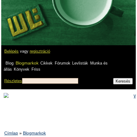
Belépés
vagy
regisztráció
Blogmarkok
Blog
Cikkek
Fórumok
Levlisták
Munka és
állás
Könyvek
Friss
Részletes
Címlap
»
Blogmarkok