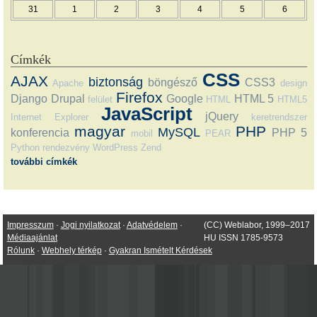
31
1
2
3
4
5
6
Címkék
CSS
AJAX
biztonság
böngésző
CSS3
Apache
design
Firefox
Django
Drupal
Google
HTML 5
felület
HTML
HTML5
JavaScript
jQuery
Internet Explorer
keretrendszer
magyar
PHP
MySQL
konferencia
PHP 5
mobil
PEAR
Python
rendezvény
WordPress
Zend
további címkék
Impresszum
·
Jogi nyilatkozat
·
Adatvédelem
·
(CC) Weblabor, 1999–2017
Médiaajánlat
HU ISSN 1785-9573
Rólunk
·
Webhely térkép
·
Gyakran Ismételt Kérdések