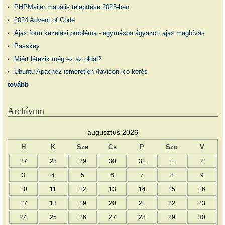
PHPMailer mauális telepítése 2025-ben
2024 Advent of Code
Ajax form kezelési probléma - egymásba ágyazott ajax meghívás
Passkey
Miért létezik még ez az oldal?
Ubuntu Apache2 ismeretlen /favicon.ico kérés
tovább
Archívum
augusztus 2026
H
K
Sze
Cs
P
Szo
V
27
28
29
30
31
1
2
3
4
5
6
7
8
9
10
11
12
13
14
15
16
17
18
19
20
21
22
23
24
25
26
27
28
29
30