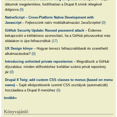
dátumok megjelenítése, fordíthatóan a Drupal 8 smink rétegével
dolgozva
(0)
NativeScript – Cross-Platform Native Development with
Javascript
– Fejlesszünk natív mobilalkalmazást JavaScripttel
(0)
GitHub Security Update: Reused password attack
– Érdemes
bekapcsolni a kétfaktoros azonosítást, ha a GitHub jelszavunkat más
oldalakon is újra felhasználtuk
(17)
UX Design könyv
– Hogyan tervezz felhasználóbarát és szerethető
alkalmazásokat?
(0)
Introducing unlimited private repositories
– Megváltozik a GitHub
díjszabása: minden előfizetéshez korlátlan számú privát repository
jár
(0)
Drupal 8 Twig: add custom CSS classes to menus (based on menu
name)
– Saját elképzeléseink szerinti CSS osztályok (automatizált)
hozzáadása a Drupal 8 menüihez
(0)
tovább»
Könyvajánló