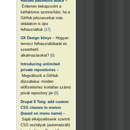
Reused password attack
–
Érdemes bekapcsolni a
kétfaktoros azonosítást, ha a
GitHub jelszavunkat más
oldalakon is újra
felhasználtuk
(17)
UX Design könyv
– Hogyan
tervezz felhasználóbarát és
szerethető
alkalmazásokat?
(0)
Introducing unlimited
private repositories
–
Megváltozik a GitHub
díjszabása: minden
előfizetéshez korlátlan számú
privát repository jár
(0)
Drupal 8 Twig: add custom
CSS classes to menus
(based on menu name)
–
Saját elképzeléseink szerinti
CSS osztályok (automatizált)