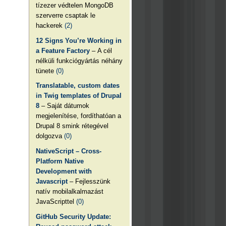
tízezer védtelen MongoDB
szerverre csaptak le
hackerek
(2)
12 Signs You’re Working in
a Feature Factory
– A cél
nélküli funkciógyártás néhány
tünete
(0)
Translatable, custom dates
in Twig templates of Drupal
8
– Saját dátumok
megjelenítése, fordíthatóan a
Drupal 8 smink rétegével
dolgozva
(0)
NativeScript – Cross-
Platform Native
Development with
Javascript
– Fejlesszünk
natív mobilalkalmazást
JavaScripttel
(0)
GitHub Security Update: