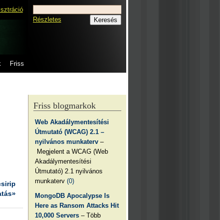
isztráció
Részletes
k
Friss
Friss blogmarkok
Web Akadálymentesítési
Útmutató (WCAG) 2.1 –
nyilvános munkaterv
–
Megjelent a WCAG (Web
Akadálymentesítési
Útmutató) 2.1 nyilvános
munkaterv
(0)
csirip
atás»
MongoDB Apocalypse Is
Here as Ransom Attacks Hit
10,000 Servers
– Több