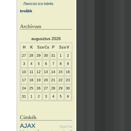
/favicon.ico kérés
tovább
Archívum
augusztus 2026
H
K
Sze
Cs
P
Szo
V
27
28
29
30
31
1
2
3
4
5
6
7
8
9
10
11
12
13
14
15
16
17
18
19
20
21
22
23
24
25
26
27
28
29
30
31
1
2
3
4
5
6
Címkék
AJAX
Apache