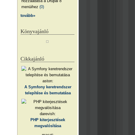
hozzáadása a Drupal 8
menüihez
(0)
tovább»
Könyvajánló
Cikkajánló
aston:
A Symfony keretrendszer
telepítése és bemutatása
darevish:
PHP kiterjesztések
megvalósítása
macat: