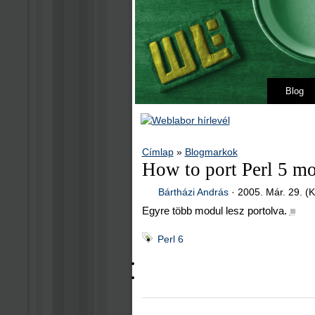
Blog
Címlap
»
Blogmarkok
How to port Perl 5 mo
Bártházi András
·
2005. Már. 29. (K
Egyre több modul lesz portolva.
■
Perl 6