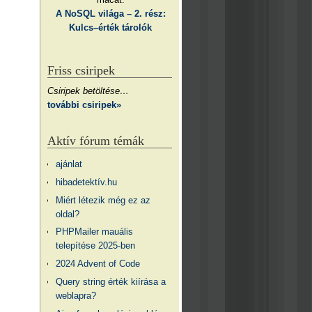
A NoSQL világa – 2. rész:
Kulcs–érték tárolók
Friss csiripek
Csiripek betöltése…
további csiripek»
Aktív fórum témák
ajánlat
hibadetektív.hu
Miért létezik még ez az
oldal?
PHPMailer mauális
telepítése 2025-ben
2024 Advent of Code
Query string érték kiírása a
weblapra?