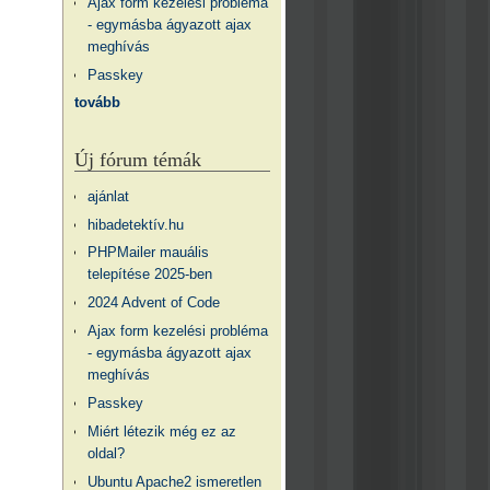
Ajax form kezelési probléma
- egymásba ágyazott ajax
meghívás
Passkey
tovább
Új fórum témák
ajánlat
hibadetektív.hu
PHPMailer mauális
telepítése 2025-ben
2024 Advent of Code
Ajax form kezelési probléma
- egymásba ágyazott ajax
meghívás
Passkey
Miért létezik még ez az
oldal?
Ubuntu Apache2 ismeretlen