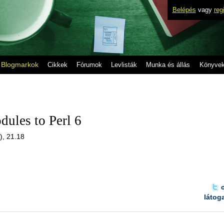
Belépés
vagy
reg
Blogmarkok
Cikkek
Fórumok
Levlisták
Munka és állás
Könyve
dules to Perl 6
), 21.18
látog