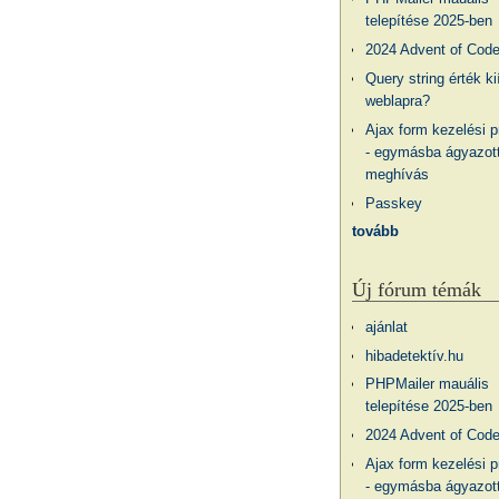
telepítése 2025-ben
2024 Advent of Cod
Query string érték ki
weblapra?
Ajax form kezelési 
- egymásba ágyazott
meghívás
Passkey
tovább
Új fórum témák
ajánlat
hibadetektív.hu
PHPMailer mauális
telepítése 2025-ben
2024 Advent of Cod
Ajax form kezelési 
- egymásba ágyazott