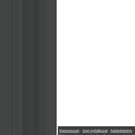
Impresszum
·
Jogi nyilatkozat
·
Adatvédelem