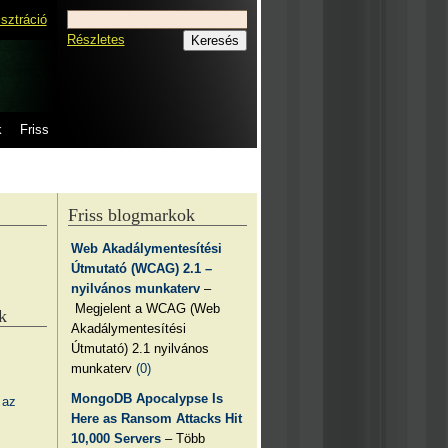
isztráció
Részletes
k
Friss
Friss blogmarkok
Web Akadálymentesítési
Útmutató (WCAG) 2.1 –
nyilvános munkaterv
–
Megjelent a WCAG (Web
k
Akadálymentesítési
Útmutató) 2.1 nyilvános
munkaterv
(0)
MongoDB Apocalypse Is
 az
Here as Ransom Attacks Hit
10,000 Servers
– Több