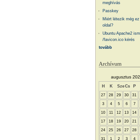
meghívás
Passkey
Miért létezik még ez
oldal?
Ubuntu Apache2 ism
/favicon.ico kérés
tovább
Archívum
augusztus 20
H
K
Sze
Cs
P
27
28
29
30
31
3
4
5
6
7
10
11
12
13
14
17
18
19
20
21
24
25
26
27
28
31
1
2
3
4