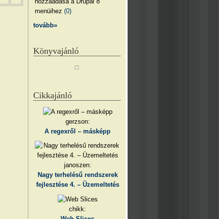
hozzáadása a Drupal 8
menüihez
(0)
tovább»
Könyvajánló
Cikkajánló
gerzson:
A regexről – másképp
janoszen:
Nagy terhelésű rendszerek
fejlesztése 4. – Üzemeltetés
chikk:
Web Slices