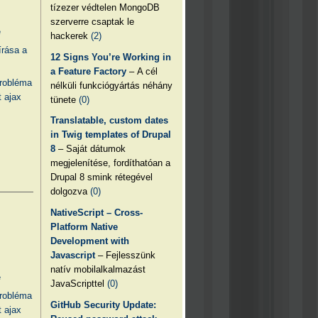
tízezer védtelen MongoDB
szerverre csaptak le
e
hackerek
(2)
írása a
12 Signs You’re Working in
a Feature Factory
– A cél
probléma
nélküli funkciógyártás néhány
 ajax
tünete
(0)
Translatable, custom dates
in Twig templates of Drupal
8
– Saját dátumok
megjelenítése, fordíthatóan a
Drupal 8 smink rétegével
dolgozva
(0)
NativeScript – Cross-
Platform Native
Development with
Javascript
– Fejlesszünk
natív mobilalkalmazást
e
JavaScripttel
(0)
probléma
GitHub Security Update:
 ajax