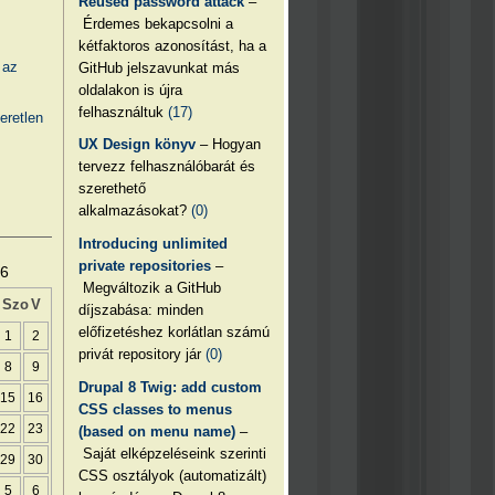
Reused password attack
–
Érdemes bekapcsolni a
kétfaktoros azonosítást, ha a
 az
GitHub jelszavunkat más
oldalakon is újra
felhasználtuk
(17)
eretlen
UX Design könyv
– Hogyan
tervezz felhasználóbarát és
szerethető
alkalmazásokat?
(0)
Introducing unlimited
private repositories
–
26
Megváltozik a GitHub
Szo
V
díjszabása: minden
előfizetéshez korlátlan számú
1
2
privát repository jár
(0)
8
9
Drupal 8 Twig: add custom
15
16
CSS classes to menus
22
23
(based on menu name)
–
Saját elképzeléseink szerinti
29
30
CSS osztályok (automatizált)
5
6