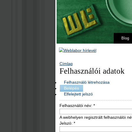
Blog
Címlap
Felhasználói adatok
Felhasználó létrehozása
Belépés
Elfelejtett jelszó
Felhasználói név:
*
A webhelyen regisztrált felhasználói né
Jelszó:
*