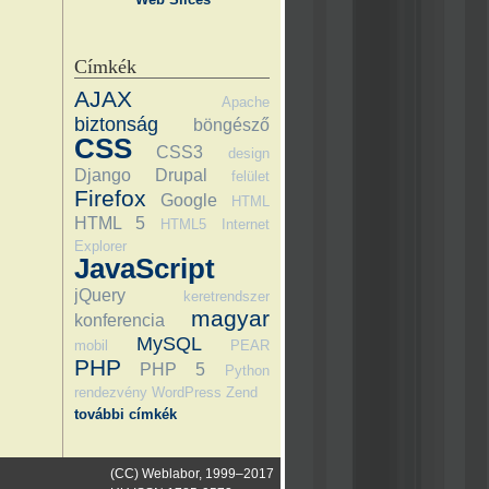
Címkék
AJAX
Apache
biztonság
böngésző
CSS
CSS3
design
Django
Drupal
felület
Firefox
Google
HTML
HTML 5
HTML5
Internet
Explorer
JavaScript
jQuery
keretrendszer
magyar
konferencia
MySQL
mobil
PEAR
PHP
PHP 5
Python
rendezvény
WordPress
Zend
további címkék
(CC) Weblabor, 1999–2017