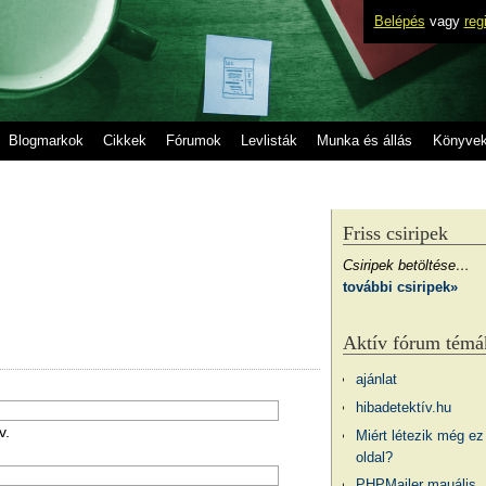
Belépés
vagy
reg
Blogmarkok
Cikkek
Fórumok
Levlisták
Munka és állás
Könyve
Friss csiripek
Csiripek betöltése…
további csiripek»
Aktív fórum témá
ajánlat
hibadetektív.hu
v.
Miért létezik még ez
oldal?
PHPMailer mauális