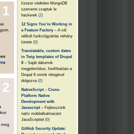
tízezer védtelen MongoDB
1
szerverre csaptak le
hackerek
(2)
 se
12 Signs You’re Working in
ogom.
a Feature Factory
– A cél
nélküli funkciógyártás néhány
tünete
(0)
Translatable, custom dates
ges
in Twig templates of Drupal
éma
8
– Saját dátumok
megjelenítése, fordíthatóan a
Drupal 8 smink rétegével
dolgozva
(0)
2
NativeScript – Cross-
Platform Native
Development with
a
Javascript
– Fejlesszünk
ikor
natív mobilalkalmazást
JavaScripttel
(0)
k meg
GitHub Security Update: