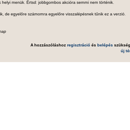
 helyi menük. Értsd: jobbgombos akcióra semmi nem történik.
k, de egyelőre számomra egyelőre visszalépésnek tűnik ez a verzió.
gnap
A hozzászóláshoz
regisztráció
és
belépés
szüksé
új t