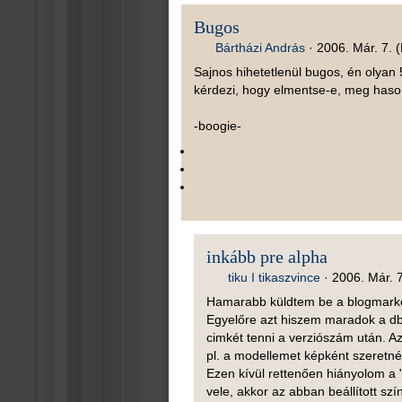
Bugos
Bártházi András
·
2006. Már. 7. (
Sajnos hihetetlenül bugos, én olyan 
kérdezi, hogy elmentse-e, meg hason
-boogie-
inkább pre alpha
tiku I tikaszvince
·
2006. Már. 7
Hamarabb küldtem be a blogmarkot
Egyelőre azt hiszem maradok a dbD
cimkét tenni a verziószám után. Az
pl. a modellemet képként szeretné
Ezen kívül rettenően hiányolom a 
vele, akkor az abban beállított s