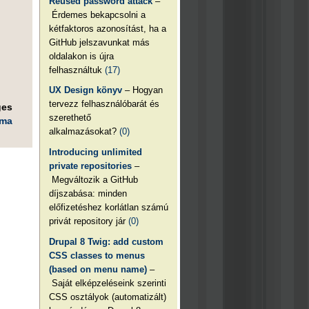
Reused password attack
–
Érdemes bekapcsolni a
kétfaktoros azonosítást, ha a
GitHub jelszavunkat más
oldalakon is újra
felhasználtuk
(17)
UX Design könyv
– Hogyan
tervezz felhasználóbarát és
ges
szerethető
éma
alkalmazásokat?
(0)
Introducing unlimited
private repositories
–
Megváltozik a GitHub
díjszabása: minden
előfizetéshez korlátlan számú
privát repository jár
(0)
Drupal 8 Twig: add custom
CSS classes to menus
(based on menu name)
–
Saját elképzeléseink szerinti
CSS osztályok (automatizált)