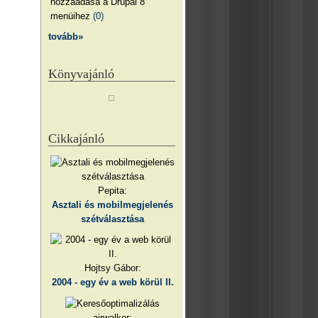
hozzáadása a Drupal 8
menüihez
(0)
tovább»
Könyvajánló
Cikkajánló
Pepita:
Asztali és mobilmegjelenés
szétválasztása
Hojtsy Gábor:
2004 - egy év a web körül II.
airwalker: