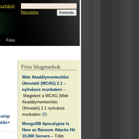
isztráció
Részletes
k
Friss
Friss blogmarkok
Web Akadálymentesítési
Útmutató (WCAG) 2.1 –
nyilvános munkaterv
–
Megjelent a WCAG (Web
Akadálymentesítési
Útmutató) 2.1 nyilvános
munkaterv
(0)
csirip
atás»
MongoDB Apocalypse Is
Here as Ransom Attacks Hit
10,000 Servers
– Több