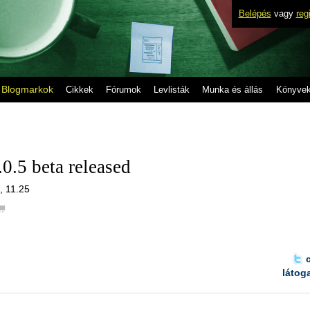
Belépés
vagy
reg
Blogmarkok
Cikkek
Fórumok
Levlisták
Munka és állás
Könyve
.5 beta released
, 11.25
■
látog