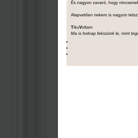
És nagyon zavaró, hogy nincsenek
Alapvetően nekem is nagyon tetszi
T
iku
V
oltam
Ma is holnap fekszünk le, mint te