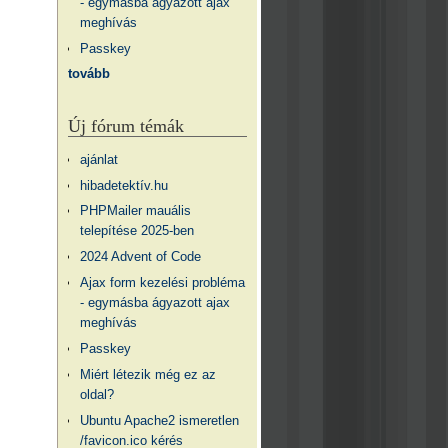
- egymásba ágyazott ajax
meghívás
Passkey
tovább
Új fórum témák
ajánlat
hibadetektív.hu
PHPMailer mauális
telepítése 2025-ben
2024 Advent of Code
Ajax form kezelési probléma
- egymásba ágyazott ajax
meghívás
Passkey
Miért létezik még ez az
oldal?
Ubuntu Apache2 ismeretlen
/favicon.ico kérés