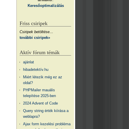
Keresőoptimalizálás
Friss csiripek
Csiripek betöltése…
további csiripek»
Aktív fórum témák
ajánlat
hibadetektív.hu
Miért létezik még ez az
oldal?
PHPMailer mauális
telepítése 2025-ben
2024 Advent of Code
Query string érték kiírása a
weblapra?
Ajax form kezelési probléma