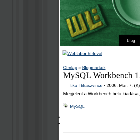
Blog
Címlap
»
Blogmarkok
MySQL Workbench 1.0
tiku I tikaszvince
·
2006. Már. 7. (K)
Megjelent a Workbench beta kiadása
MySQL