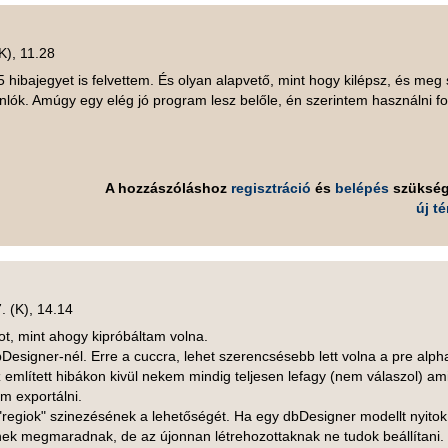
K), 11.28
5 hibajegyet is felvettem. És olyan alapvető, mint hogy kilépsz, és meg
lók. Amúgy egy elég jó program lesz belőle, én szerintem használni f
A hozzászóláshoz
regisztráció
és
belépés
szüksé
új t
. (K), 14.14
, mint ahogy kipróbáltam volna.
esigner-nél. Erre a cuccra, lehet szerencsésebb lett volna a pre alph
 említett hibákon kivül nekem mindig teljesen lefagy (nem válaszol) am
m exportálni.
"regiok" szinezésének a lehetőségét. Ha egy dbDesigner modellt nyito
zínek megmaradnak, de az újonnan létrehozottaknak ne tudok beállítani.