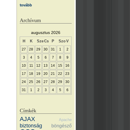
tovább
Archívum
augusztus 2026
H
K
Sze
Cs
P
Szo
V
27
28
29
30
31
1
2
3
4
5
6
7
8
9
10
11
12
13
14
15
16
17
18
19
20
21
22
23
24
25
26
27
28
29
30
31
1
2
3
4
5
6
Címkék
AJAX
Apache
biztonság
böngésző