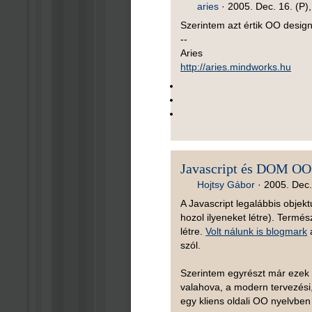
aries
·
2005. Dec. 16. (P)
Szerintem azt értik OO design 
--
Aries
http://aries.mindworks.hu
Javascript és DOM OO
Hojtsy Gábor
·
2005. Dec.
A Javascript legalábbis obje
hozol ilyeneket létre). Term
létre.
Volt nálunk is blogmark
szól.
Szerintem egyrészt már ezek i
valahova, a modern tervezési
egy kliens oldali OO nyelvben