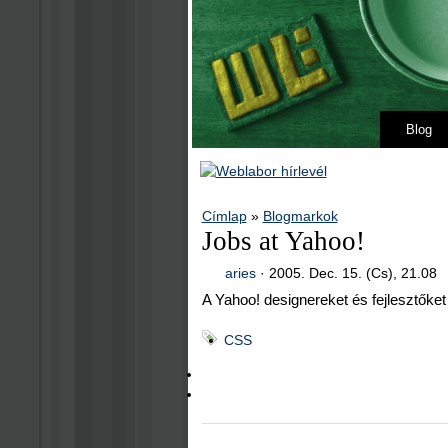
Blog
Címlap
»
Blogmarkok
Jobs at Yahoo!
aries
·
2005. Dec. 15. (Cs), 21.08
A Yahoo! designereket és fejlesztőket
CSS