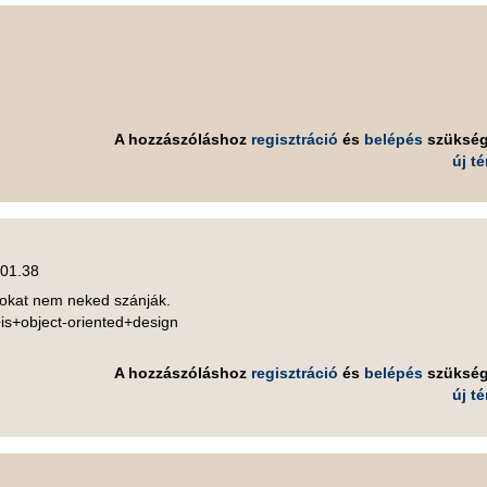
A hozzászóláshoz
regisztráció
és
belépés
szüksé
új t
 01.38
atokat nem neked szánják.
is+object-oriented+design
A hozzászóláshoz
regisztráció
és
belépés
szüksé
új t