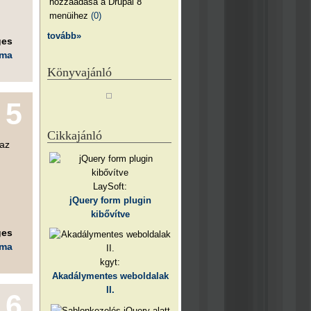
hozzáadása a Drupal 8
menüihez
(0)
tovább»
ges
éma
Könyvajánló
5
Cikkajánló
 az
LaySoft:
jQuery form plugin
kibővítve
ges
éma
kgyt:
Akadálymentes weboldalak
II.
6