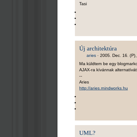
Tasi
Új architektúra
aries
·
2005. Dec. 16. (P)
Ma küldtem be egy blogmarkot
AJAX-ra kívánnak alternatívát 
--
Aries
http://aries.mindworks.hu
UML?