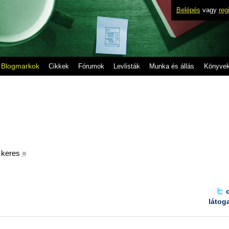
Belépés
vagy
reg
Blogmarkok
Cikkek
Fórumok
Levlisták
Munka és állás
Könyve
 keres
■
látog