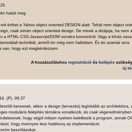
.25
yén halok meg.
 mit érthet a Yahoo object oriented DESIGN alatt. Tehát nem object ori
sign, csak simán object oriented design. De minek a dizájnja, ha nem 
en a HTML-CSS-Javascript/DOM vonalra koncentrál. Vagy a kiírás zava
kliensoldali technikát, amiről én még nem hallottam. És én szamár arra
ra van, hogy ezt megkérdezzem.
A hozzászóláshoz
regisztráció
és
belépés
szüksé
új t
16. (P), 09.37
jlesztőt keresnek, akkor a design (tervezés) leginkább az architektúra, 
yleges moduláris felépítés témákra vonatkozik, és csak végeredményben
érdekesnek, hogy végül milyen nyelven keletkezik a program, annak O
yásol, hogy mennyire lesz hatékony az implementáció.
noním beszólásokat...