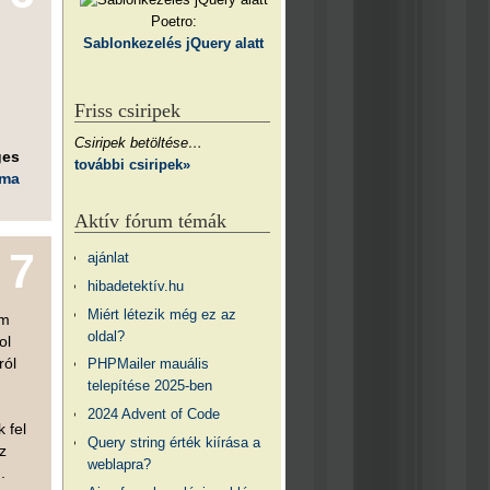
Poetro:
Sablonkezelés jQuery alatt
Friss csiripek
Csiripek betöltése…
ges
további csiripek»
éma
Aktív fórum témák
7
ajánlat
hibadetektív.hu
Miért létezik még ez az
em
oldal?
ol
ról
PHPMailer mauális
telepítése 2025-ben
2024 Advent of Code
 fel
Query string érték kiírása a
z
weblapra?
.