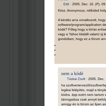
Edit
·
2005. Dec. 16. (P), 09
Kösz, Anonymous, nélküled hül
A kérdés arra vonatkozott, hogy
software/program/application de
kódé? Főleg hogy a kiírás erős
vagy a Yahoo kitalált valami új 
gondoltam, hogy ez a fórum ar
nem a kódé
Táskai Zsolt
·
2005. Dec. 
ha szoftvertervezőt/szoftverfe
logikai felépítés, majd a tén
kódra. épp ezért nem tartom 
támogatása csak annyit befol
amúgy én is bírom az ilyen a