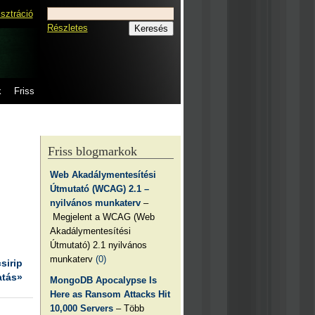
isztráció
Részletes
k
Friss
Friss blogmarkok
Web Akadálymentesítési
Útmutató (WCAG) 2.1 –
nyilvános munkaterv
–
Megjelent a WCAG (Web
Akadálymentesítési
Útmutató) 2.1 nyilvános
munkaterv
(0)
csirip
atás»
MongoDB Apocalypse Is
Here as Ransom Attacks Hit
10,000 Servers
– Több