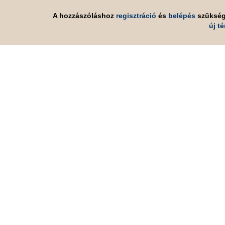
A hozzászóláshoz
regisztráció
és
belépés
szüksé
új t