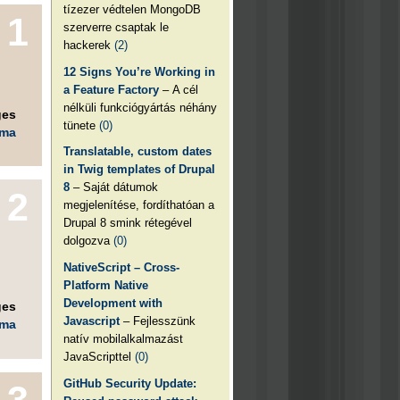
tízezer védtelen MongoDB
1
szerverre csaptak le
hackerek
(2)
12 Signs You’re Working in
a Feature Factory
– A cél
nélküli funkciógyártás néhány
ges
tünete
(0)
éma
Translatable, custom dates
in Twig templates of Drupal
8
– Saját dátumok
2
megjelenítése, fordíthatóan a
Drupal 8 smink rétegével
dolgozva
(0)
NativeScript – Cross-
Platform Native
Development with
ges
Javascript
– Fejlesszünk
éma
natív mobilalkalmazást
JavaScripttel
(0)
GitHub Security Update: