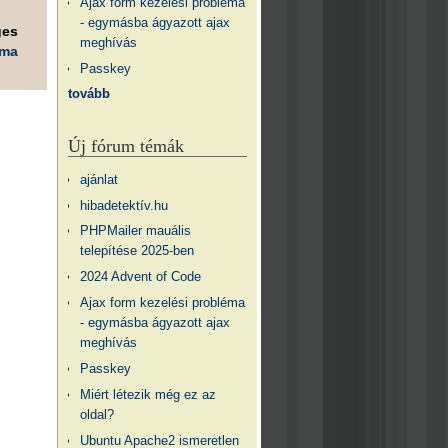
Ajax form kezelési probléma
- egymásba ágyazott ajax
ges
meghívás
éma
Passkey
tovább
Új fórum témák
ajánlat
hibadetektív.hu
PHPMailer mauális
telepítése 2025-ben
2024 Advent of Code
Ajax form kezelési probléma
- egymásba ágyazott ajax
meghívás
Passkey
Miért létezik még ez az
oldal?
Ubuntu Apache2 ismeretlen