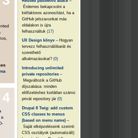
3
Reused password attack
–
Érdemes bekapcsolni a
kétfaktoros azonosítást, ha a
GitHub jelszavunkat más
oldalakon is újra
ented
felhasználtuk
(17)
a
ros,
UX Design könyv
– Hogyan
tervezz felhasználóbarát és
szerethető
alkalmazásokat?
(0)
ges
Introducing unlimited
éma
private repositories
–
Megváltozik a GitHub
díjszabása: minden
4
előfizetéshez korlátlan számú
privát repository jár
(0)
Drupal 8 Twig: add custom
a
CSS classes to menus
 a
(based on menu name)
–
O-
Saját elképzeléseink szerinti
CSS osztályok (automatizált)