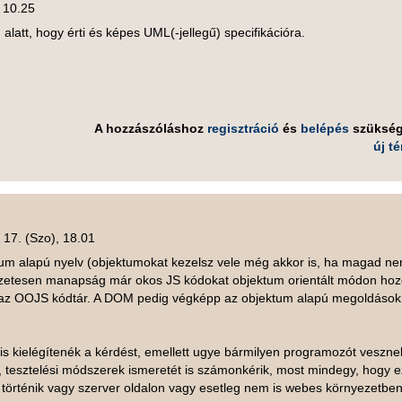
, 10.25
alatt, hogy érti és képes UML(-jellegű) specifikációra.
A hozzászóláshoz
regisztráció
és
belépés
szüksé
új t
 17. (Szo), 18.01
ktum alapú nyelv (objektumokat kezelsz vele még akkor is, ha magad n
észetesen manapság már okos JS kódokat objektum orientált módon hoz
az OOJS kódtár. A DOM pedig végképp az objektum alapú megoldások
s kielégítenék a kérdést, emellett ugye bármilyen programozót vesznek
, tesztelési módszerek ismeretét is számonkérik, most mindegy, hogy e
 történik vagy szerver oldalon vagy esetleg nem is webes környezetben