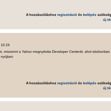
A hozzászóláshoz
regisztráció
és
belépés
szüksé
új t
, 10.24
, miszerint a Yahoo megnyitotta Developer Centerét, ahol elsősorban
nyújtani.
A hozzászóláshoz
regisztráció
és
belépés
szüksé
új t