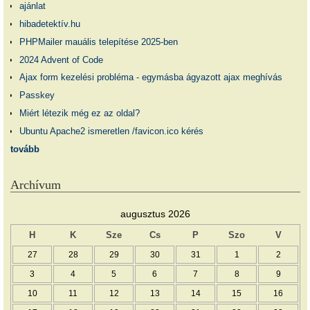
ajánlat
hibadetektív.hu
PHPMailer mauális telepítése 2025-ben
2024 Advent of Code
Ajax form kezelési probléma - egymásba ágyazott ajax meghívás
Passkey
Miért létezik még ez az oldal?
Ubuntu Apache2 ismeretlen /favicon.ico kérés
tovább
Archívum
augusztus 2026
H
K
Sze
Cs
P
Szo
V
27
28
29
30
31
1
2
3
4
5
6
7
8
9
10
11
12
13
14
15
16