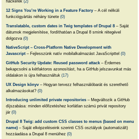
hackerek
(2)
12 Signs You’re Working in a Feature Factory
– A cél nélküli
funkciógyártás néhány tünete
(0)
Translatable, custom dates in Twig templates of Drupal 8
– Saját
dátumok megjelenítése, fordíthatóan a Drupal 8 smink rétegével
dolgozva
(0)
NativeScript – Cross-Platform Native Development with
Javascript
– Fejlesszünk natív mobilalkalmazást JavaScripttel
(0)
GitHub Security Update: Reused password attack
– Érdemes
bekapcsolni a kétfaktoros azonosítást, ha a GitHub jelszavunkat más
oldalakon is újra felhasználtuk
(17)
UX Design könyv
– Hogyan tervezz felhasználóbarát és szerethető
alkalmazásokat?
(0)
Introducing unlimited private repositories
– Megváltozik a GitHub
díjszabása: minden előfizetéshez korlátlan számú privát repository
jár
(0)
Drupal 8 Twig: add custom CSS classes to menus (based on menu
name)
– Saját elképzeléseink szerinti CSS osztályok (automatizált)
hozzáadása a Drupal 8 menüihez
(0)