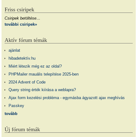
Friss csiripek
Csiripek betöltése…
további csiripek»
Aktív fórum témák
ajánlat
hibadetektív.hu
Miért létezik még ez az oldal?
PHPMailer mauális telepítése 2025-ben
2024 Advent of Code
Query string érték kiírása a weblapra?
Ajax form kezelési probléma - egymásba ágyazott ajax meghívás
Passkey
tovább
Új fórum témák