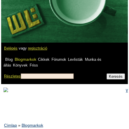
Belépés
vagy
regisztráció
Blogmarkok
Blog
Cikkek
Fórumok
Levlisták
Munka és
állás
Könyvek
Friss
Részletes
Címlap
»
Blogmarkok