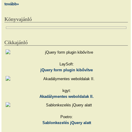
tovább»
Könyvajánló
Cikkajánló
LaySoft:
jQuery form plugin kibővítve
kgyt:
Akadálymentes weboldalak II.
Poetro:
Sablonkezelés jQuery alatt