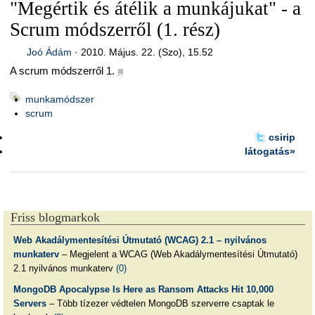
"Megértik és átélik a munkájukat" - a
Scrum módszerről (1. rész)
Joó Ádám
·
2010. Május. 22. (Szo), 15.52
A scrum módszerről 1.
■
munkamódszer
scrum
csirip
látogatás»
Friss blogmarkok
Web Akadálymentesítési Útmutató (WCAG) 2.1 – nyilvános
munkaterv
– Megjelent a WCAG (Web Akadálymentesítési Útmutató)
2.1 nyilvános munkaterv
(0)
MongoDB Apocalypse Is Here as Ransom Attacks Hit 10,000
Servers
– Több tízezer védtelen MongoDB szerverre csaptak le