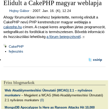
Elidult a CakePHP magyar weblapja
Hojtsy Gábor
·
2007. Jan. 16. (K), 12.24
Ahogy fórumunkban imehesz bejelentette, nemrég elindult a
CakePHP nevű PHP keretrendszer magyar weblapja a
cakephp.hu
címen. A csapat keres angolban jártas programozót,
webgrafikust és fordítókat is természetesen. Bővebb információ
és hozzászólási lehetőség
a fórum bejegyzésnél
.
■
CakePHP
fejlesztés
csirip
Friss blogmarkok
Web Akadálymentesítési Útmutató (WCAG) 2.1 – nyilvános
munkaterv
– Megjelent a WCAG (Web Akadálymentesítési Útmutató)
2.1 nyilvános munkaterv
(0)
MongoDB Apocalypse Is Here as Ransom Attacks Hit 10,000