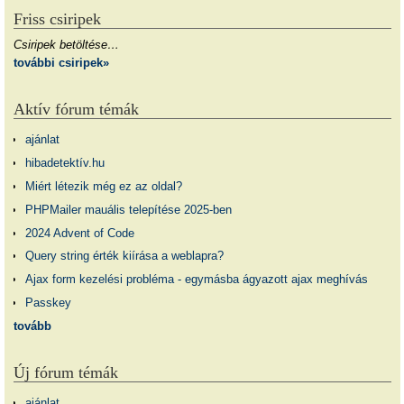
Friss csiripek
Csiripek betöltése…
további csiripek»
Aktív fórum témák
ajánlat
hibadetektív.hu
Miért létezik még ez az oldal?
PHPMailer mauális telepítése 2025-ben
2024 Advent of Code
Query string érték kiírása a weblapra?
Ajax form kezelési probléma - egymásba ágyazott ajax meghívás
Passkey
tovább
Új fórum témák
ajánlat