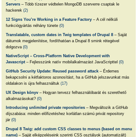
Servers
– Több tízezer védtelen MongoDB szerverre csaptak le
hackerek
(2)
12 Signs You’re Working in a Feature Factory
– A cél nélküli
funkciógyártás néhány tünete
(0)
Translatable, custom dates in Twig templates of Drupal 8
– Saját
dátumok megjelenítése, fordíthatóan a Drupal 8 smink rétegével
dolgozva
(0)
NativeScript – Cross-Platform Native Development with
Javascript
– Fejlesszünk natív mobilalkalmazást JavaScripttel
(0)
GitHub Security Update: Reused password attack
– Érdemes
bekapcsolni a kétfaktoros azonosítást, ha a GitHub jelszavunkat más
oldalakon is újra felhasználtuk
(17)
UX Design könyv
– Hogyan tervezz felhasználóbarát és szerethető
alkalmazásokat?
(0)
Introducing unlimited private repositories
– Megváltozik a GitHub
díjszabása: minden előfizetéshez korlátlan számú privát repository
jár
(0)
Drupal 8 Twig: add custom CSS classes to menus (based on menu
name)
– Saját elképzeléseink szerinti CSS osztályok (automatizált)