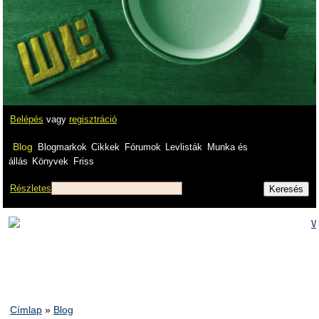
Belépés
vagy
regisztráció
Blog
Blogmarkok
Cikkek
Fórumok
Levlisták
Munka és
állás
Könyvek
Friss
Részletes
Címlap
»
Blog