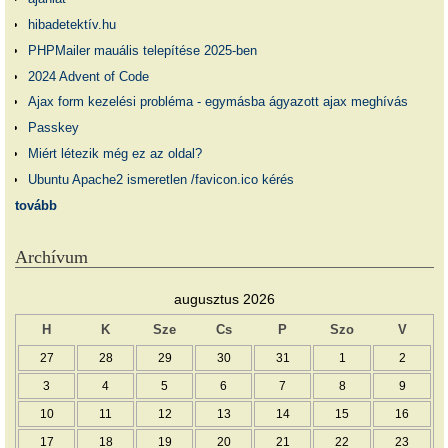
hibadetektív.hu
PHPMailer mauális telepítése 2025-ben
2024 Advent of Code
Ajax form kezelési probléma - egymásba ágyazott ajax meghívás
Passkey
Miért létezik még ez az oldal?
Ubuntu Apache2 ismeretlen /favicon.ico kérés
tovább
Archívum
augusztus 2026
H
K
Sze
Cs
P
Szo
V
27
28
29
30
31
1
2
3
4
5
6
7
8
9
10
11
12
13
14
15
16
17
18
19
20
21
22
23