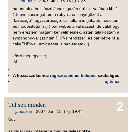
imehesz
·
2007. Jan. 16. (K), 07.23
na ennek a hozzászólásnak igazán örülök. valóban kb. 1-
1.5 éve kacsingattam a ruby-ra és lenyűgözött a
"lazasága", egyszerűsége, csináltam is (inkább másoltam
és módosítottam ;) ) pár webes alkalmazást, de valahogy
nem éreztem magam kényelmesnek. aztán találkoztam a
symphony-val (szintén PHP-s rendszer) és pár hétre rá a
cakePHP-val, amit azóta is babusgatok :)
köszi mégegyszer,
iM
A hozzászóláshoz
regisztráció
és
belépés
szükséges
új téma
2
Túl sok minden
janoszen
·
2007. Jan. 15. (H), 19.44
Üdv,
az oldal csak jót tehet a magyar fejlesztőkkel.