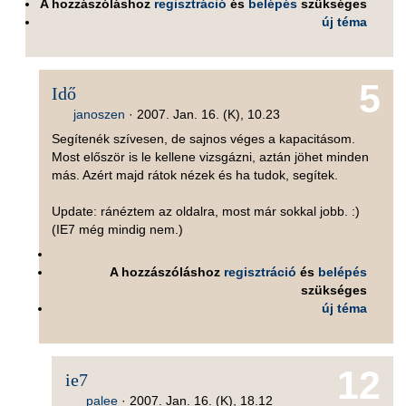
A hozzászóláshoz
regisztráció
és
belépés
szükséges
új téma
5
Idő
janoszen
·
2007. Jan. 16. (K), 10.23
Segítenék szívesen, de sajnos véges a kapacitásom.
Most először is le kellene vizsgázni, aztán jöhet minden
más. Azért majd rátok nézek és ha tudok, segítek.
Update: ránéztem az oldalra, most már sokkal jobb. :)
(IE7 még mindig nem.)
A hozzászóláshoz
regisztráció
és
belépés
szükséges
új téma
12
ie7
palee
·
2007. Jan. 16. (K), 18.12