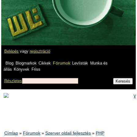
Belépés
vagy
regisztráció
Fórumok
Blog
Blogmarkok
Cikkek
Levlisták
Munka és
állás
Könyvek
Friss
Részletes
Címlap
»
Fórumok
»
Szerver oldali fejlesztés
»
PHP