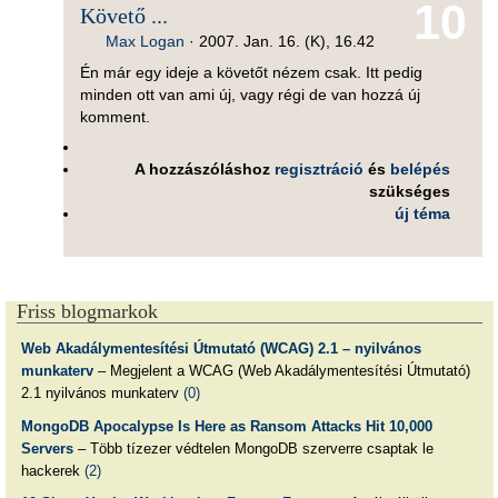
10
Követő ...
Max Logan
·
2007. Jan. 16. (K), 16.42
Én már egy ideje a követőt nézem csak. Itt pedig
minden ott van ami új, vagy régi de van hozzá új
komment.
A hozzászóláshoz
regisztráció
és
belépés
szükséges
új téma
Friss blogmarkok
Web Akadálymentesítési Útmutató (WCAG) 2.1 – nyilvános
munkaterv
– Megjelent a WCAG (Web Akadálymentesítési Útmutató)
2.1 nyilvános munkaterv
(0)
MongoDB Apocalypse Is Here as Ransom Attacks Hit 10,000
Servers
– Több tízezer védtelen MongoDB szerverre csaptak le
hackerek
(2)