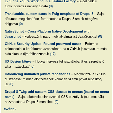
12 Signs You’re Working in a Feature Factory
– A cél nélküli
funkciógyártás néhány tünete
(0)
Translatable, custom dates in Twig templates of Drupal 8
– Saját
dátumok megjelenítése, fordíthatóan a Drupal 8 smink rétegével
dolgozva
(0)
NativeScript – Cross-Platform Native Development with
Javascript
– Fejlesszünk natív mobilalkalmazást JavaScripttel
(0)
GitHub Security Update: Reused password attack
– Érdemes
bekapcsolni a kétfaktoros azonosítást, ha a GitHub jelszavunkat más
oldalakon is újra felhasználtuk
(17)
UX Design könyv
– Hogyan tervezz felhasználóbarát és szerethető
alkalmazásokat?
(0)
Introducing unlimited private repositories
– Megváltozik a GitHub
díjszabása: minden előfizetéshez korlátlan számú privát repository
jár
(0)
Drupal 8 Twig: add custom CSS classes to menus (based on menu
name)
– Saját elképzeléseink szerinti CSS osztályok (automatizált)
hozzáadása a Drupal 8 menüihez
(0)
tovább»