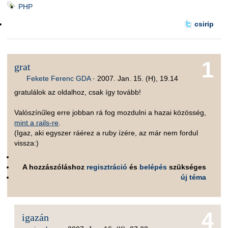
PHP
csirip
1
grat
Fekete Ferenc GDA
·
2007. Jan. 15. (H), 19.14
gratulálok az oldalhoz, csak így tovább!
Valószínűleg erre jobban rá fog mozdulni a hazai közösség,
mint a rails-re
.
(Igaz, aki egyszer ráérez a ruby ízére, az már nem fordul
vissza:)
A hozzászóláshoz
regisztráció
és
belépés
szükséges
új téma
4
igazán