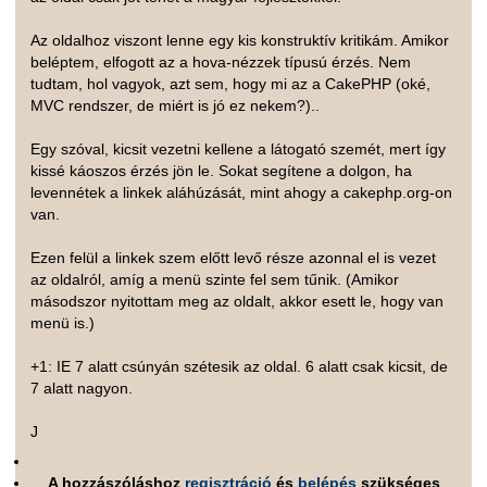
Az oldalhoz viszont lenne egy kis konstruktív kritikám. Amikor
beléptem, elfogott az a hova-nézzek típusú érzés. Nem
tudtam, hol vagyok, azt sem, hogy mi az a CakePHP (oké,
MVC rendszer, de miért is jó ez nekem?)..
Egy szóval, kicsit vezetni kellene a látogató szemét, mert így
kissé káoszos érzés jön le. Sokat segítene a dolgon, ha
levennétek a linkek aláhúzását, mint ahogy a cakephp.org-on
van.
Ezen felül a linkek szem előtt levő része azonnal el is vezet
az oldalról, amíg a menü szinte fel sem tűnik. (Amikor
másodszor nyitottam meg az oldalt, akkor esett le, hogy van
menü is.)
+1: IE 7 alatt csúnyán szétesik az oldal. 6 alatt csak kicsit, de
7 alatt nagyon.
J
A hozzászóláshoz
regisztráció
és
belépés
szükséges