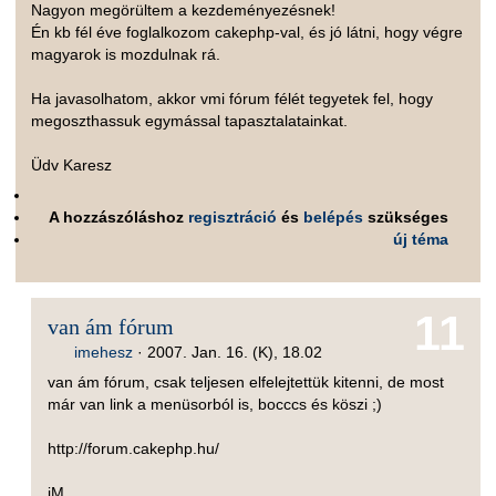
Nagyon megörültem a kezdeményezésnek!
Én kb fél éve foglalkozom cakephp-val, és jó látni, hogy végre
magyarok is mozdulnak rá.
Ha javasolhatom, akkor vmi fórum félét tegyetek fel, hogy
megoszthassuk egymással tapasztalatainkat.
Üdv Karesz
A hozzászóláshoz
regisztráció
és
belépés
szükséges
új téma
11
van ám fórum
imehesz
·
2007. Jan. 16. (K), 18.02
van ám fórum, csak teljesen elfelejtettük kitenni, de most
már van link a menüsorból is, bocccs és köszi ;)
http://forum.cakephp.hu/
iM