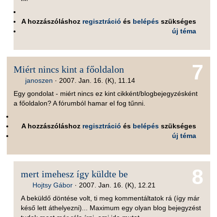
A hozzászóláshoz
regisztráció
és
belépés
szükséges
új téma
7
Miért nincs kint a főoldalon
janoszen
·
2007. Jan. 16. (K), 11.14
Egy gondolat - miért nincs ez kint cikként/blogbejegyzésként
a főoldalon? A fórumból hamar el fog tűnni.
A hozzászóláshoz
regisztráció
és
belépés
szükséges
új téma
8
mert imehesz így küldte be
Hojtsy Gábor
·
2007. Jan. 16. (K), 12.21
A beküldő döntése volt, ti meg kommentáltatok rá (így már
késő lett áthelyezni)... Maximum egy olyan blog bejegyzést