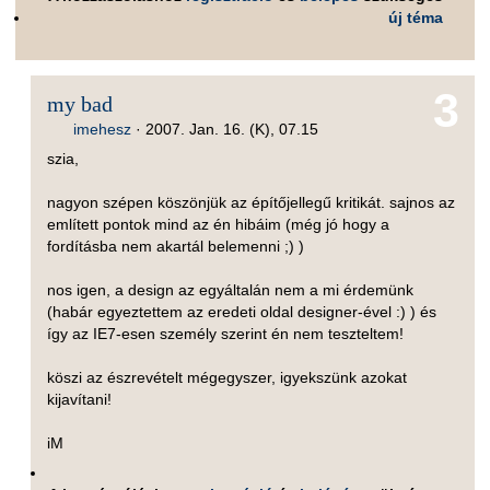
új téma
3
my bad
imehesz
·
2007. Jan. 16. (K), 07.15
szia,
nagyon szépen köszönjük az építőjellegű kritikát. sajnos az
említett pontok mind az én hibáim (még jó hogy a
fordításba nem akartál belemenni ;) )
nos igen, a design az egyáltalán nem a mi érdemünk
(habár egyeztettem az eredeti oldal designer-ével :) ) és
így az IE7-esen személy szerint én nem teszteltem!
köszi az észrevételt mégegyszer, igyekszünk azokat
kijavítani!
iM