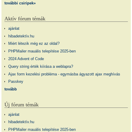
további csiripek»
Aktív fórum témák
ajánlat
hibadetektív.hu
Miért létezik még ez az oldal?
PHPMailer mauális telepítése 2025-ben
2024 Advent of Code
Query string érték kiírása a weblapra?
Ajax form kezelési probléma - egymásba ágyazott ajax meghívás
Passkey
tovább
Új fórum témák
ajánlat
hibadetektív.hu
PHPMailer mauális telepítése 2025-ben