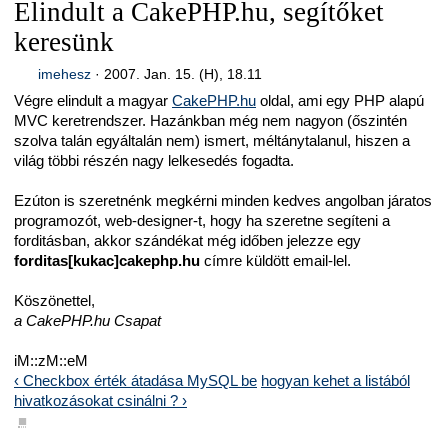
Elindult a CakePHP.hu, segítőket
keresünk
imehesz
·
2007. Jan. 15. (H), 18.11
Végre elindult a magyar
CakePHP.hu
oldal, ami egy PHP alapú
MVC keretrendszer. Hazánkban még nem nagyon (őszintén
szolva talán egyáltalán nem) ismert, méltánytalanul, hiszen a
világ többi részén nagy lelkesedés fogadta.
Ezúton is szeretnénk megkérni minden kedves angolban járatos
programozót, web-designer-t, hogy ha szeretne segíteni a
forditásban, akkor szándékat még időben jelezze egy
forditas[kukac]cakephp.hu
címre küldött email-lel.
Köszönettel,
a CakePHP.hu Csapat
iM::zM::eM
‹ Checkbox érték átadása MySQL be
hogyan kehet a listából
hivatkozásokat csinálni ? ›
■