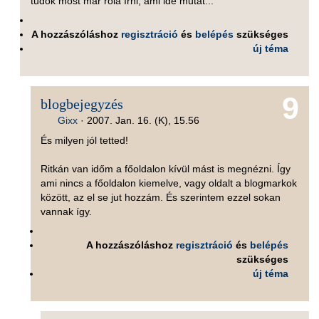
tudok most már róla írni, ami ide mutat...
A hozzászóláshoz
regisztráció
és
belépés
szükséges
új téma
9
blogbejegyzés
Gixx
·
2007. Jan. 16. (K), 15.56
És milyen jól tetted!
Ritkán van időm a főoldalon kívül mást is megnézni. Így
ami nincs a főoldalon kiemelve, vagy oldalt a blogmarkok
között, az el se jut hozzám. És szerintem ezzel sokan
vannak így.
A hozzászóláshoz
regisztráció
és
belépés
szükséges
új téma