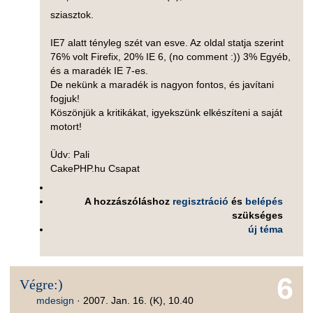
sziasztok.
IE7 alatt tényleg szét van esve. Az oldal statja szerint
76% volt Firefix, 20% IE 6, (no comment :)) 3% Egyéb,
és a maradék IE 7-es.
De nekünk a maradék is nagyon fontos, és javítani
fogjuk!
Köszönjük a kritikákat, igyekszünk elkészíteni a saját
motort!
Üdv: Pali
CakePHP.hu Csapat
A hozzászóláshoz
regisztráció
és
belépés
szükséges
új téma
6
Végre:)
mdesign
·
2007. Jan. 16. (K), 10.40