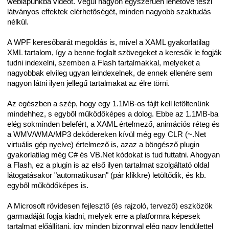
weblapunkba videót. Végül nagyon egyszerűen lehetővé teszi
látványos effektek elérhetőségét, minden nagyobb szaktudás
nélkül.
A WPF keresőbarát megoldás is, mivel a XAML gyakorlatilag
XML tartalom, így a benne foglalt szövegeket a keresők le fogják
tudni indexelni, szemben a Flash tartalmakkal, melyeket a
nagyobbak elvileg ugyan leindexelnek, de ennek ellenére sem
nagyon látni ilyen jellegű tartalmakat az élre törni.
Az egészben a szép, hogy egy 1.1MB-os fájlt kell letöltenünk
mindehhez, s egyből működőképes a dolog. Ebbe az 1.1MB-ba
elég sokminden belefért, a XAML értelmező, animációs réteg és
a WMV/WMA/MP3 dekódereken kívül még egy CLR (~.Net
virtuális gép nyelve) értelmező is, azaz a böngésző plugin
gyakorlatilag még C# és VB.Net kódokat is tud futtatni. Ahogyan
a Flash, ez a plugin is az első ilyen tartalmat szolgáltató oldal
látogatásakor "automatikusan" (pár klikkre) letöltődik, és kb.
egyből működőképes is.
A Microsoft rövidesen fejlesztő (és rajzoló, tervező) eszközök
garmadáját fogja kiadni, melyek erre a platformra képesek
tartalmat előállítani, így minden bizonnyal elég nagy lendülettel