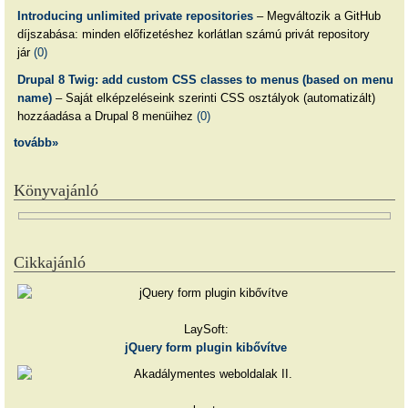
Introducing unlimited private repositories
– Megváltozik a GitHub
díjszabása: minden előfizetéshez korlátlan számú privát repository
jár
(0)
Drupal 8 Twig: add custom CSS classes to menus (based on menu
name)
– Saját elképzeléseink szerinti CSS osztályok (automatizált)
hozzáadása a Drupal 8 menüihez
(0)
tovább»
Könyvajánló
Cikkajánló
LaySoft:
jQuery form plugin kibővítve