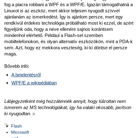
fog a piacra robbani a WPF és a WPF/E. Igazán támogathatná a
Linuxot is az eszköz, mert akkor teljesen nyugodt szívvel
ajánlanám az ismerkedést. Így is ajánlom persze, mert egy
rendkívül érdekes technológia próbálható most ki ezzel, de azért
figyeljünk oda, hogy a neve ellenére sajnos korántsem
mindenhol elérhető. Például a Flash-sel szemben
mobiltelefonokon, és olyan alternatív eszközökön, mint a PDA-k
sem. Azt, hogy ez mekkora veszteség, ki-ki döntse el persze
maga.
Bővebb infó:
A bejelentésről
WPF/E a wikipédiában
Lábjegyzetként még hozzátennék annyit, hogy túlzottan nem
ismerem az MS technológiákat, így ha valaki okosabb, javítson
ki nyugodtan.
■
Flash
Microsoft