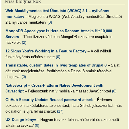
Friss blogmarkok
Web Akadálymentesítési Útmutató (WCAG) 2.1 – nyilvános
munkaterv
– Megjelent a WCAG (Web Akadálymentesítési Útmutató)
2.1 nyilvános munkaterv
(0)
MongoDB Apocalypse Is Here as Ransom Attacks Hit 10,000
Servers
– Több tízezer védtelen MongoDB szerverre csaptak le
hackerek
(2)
12 Signs You’re Working in a Feature Factory
– A cél nélküli
funkciógyártás néhány tünete
(0)
Translatable, custom dates in Twig templates of Drupal 8
– Saját
dátumok megjelenítése, fordíthatóan a Drupal 8 smink rétegével
dolgozva
(0)
NativeScript – Cross-Platform Native Development with
Javascript
– Fejlesszünk natív mobilalkalmazást JavaScripttel
(0)
GitHub Security Update: Reused password attack
– Érdemes
bekapcsolni a kétfaktoros azonosítást, ha a GitHub jelszavunkat más
oldalakon is újra felhasználtuk
(17)
UX Design könyv
– Hogyan tervezz felhasználóbarát és szerethető
alkalmazásokat?
(0)