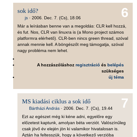
6
sok idő?
js
·
2006. Dec. 7. (Cs), 18.06
Már a leírásban benne van a megoldás: CLR kell hozzá,
és fut. Nos, CLR van linuxra is (a Mono project számos
platformra elérhető). CLR-ben nincs green thread, szóval
annak mennie kell. A böngészőt meg támogatja, szóval
nagy probléma nem lehet.
A hozzászóláshoz
regisztráció
és
belépés
szükséges
új téma
7
MS kiadási ciklus a sok idő
Bártházi András
·
2006. Dec. 7. (Cs), 19.44
Ezt az egészet még ki kéne adni, egyelőre egy
előzetest kaptunk, amolyan béta verziót. Valószínűleg
csak jövő év elején jön ki valamikor hivatalosan is.
Aztán ha feltesszük, hogy a következő verzióba