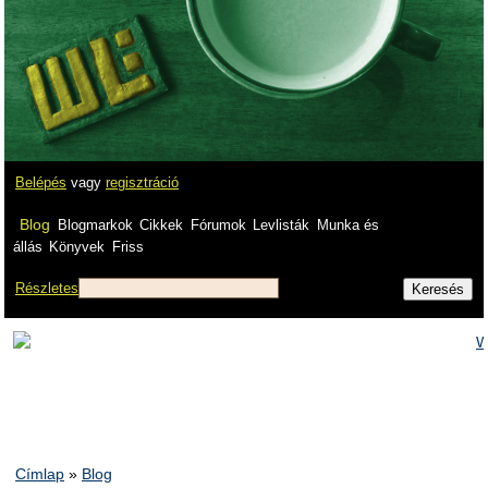
Belépés
vagy
regisztráció
Blog
Blogmarkok
Cikkek
Fórumok
Levlisták
Munka és
állás
Könyvek
Friss
Részletes
Címlap
»
Blog