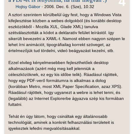
4
Hojtsy Gábor
·
2006. Dec. 6. (Sze), 10.32
A sztori szerintem körülbelül úgy fest, hogy a Windows Vista
kifejlesztése közben a webes dolgokból (és korábbi desktop
eszközökből - Mozilla XUL, Glade XML) tanulva
szétválasztották a kódot a deklaratív felület leírástól. így
sikerült bevezetni a XAML-t. Namost ebben nagyon szépen le
lehet írni animációt, tipográfiailag korrekt szöveget, az
értelmezőjük tud tördelni, videó beágyazást kezelni, stb.
Ezzel elvileg kényelmesebben fejleszthetőek desktop
alkalmazások (azért még meg kell jelenniük a
céleszközöknek, ez egy kis időbe telik). Ráadásul rájöttek,
hogy egy PDF-verő formátumra is alkalmas a dolog
(korábban Metro, most XML Paper Specification, azaz XPS).
Ráadásul rájöttek, hogy ugyanezt a webre is lehet tenni, és
(legalább) az Internet Explorerbe ágyazva szép kis formában
futtatni.
Tehát én úgy látom, hogy csináltak egy általánosabb
technológiát, aminek a konkrét felhasználási területeit is
igyekeztek lefedni megvalósításaikkal.