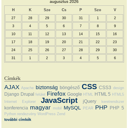
augusztus 2026
H
K
Sze
Cs
P
Szo
V
27
28
29
30
31
1
2
3
4
5
6
7
8
9
10
11
12
13
14
15
16
17
18
19
20
21
22
23
24
25
26
27
28
29
30
31
1
2
3
4
5
6
Címkék
CSS
AJAX
biztonság
böngésző
CSS3
Apache
design
Firefox
Django
Drupal
Google
HTML 5
felület
HTML
HTML5
JavaScript
jQuery
Internet Explorer
keretrendszer
magyar
PHP
MySQL
konferencia
PHP 5
mobil
PEAR
Python
rendezvény
WordPress
Zend
további címkék