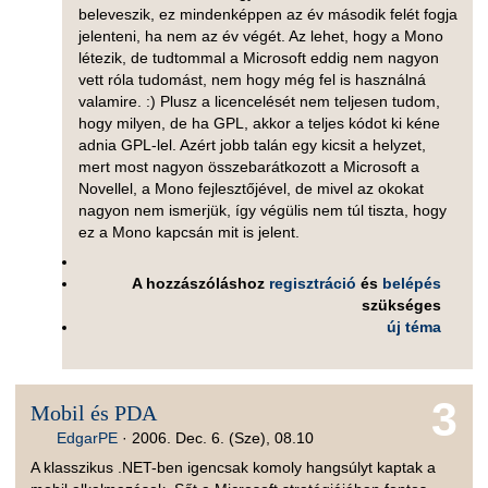
beleveszik, ez mindenképpen az év második felét fogja
jelenteni, ha nem az év végét. Az lehet, hogy a Mono
létezik, de tudtommal a Microsoft eddig nem nagyon
vett róla tudomást, nem hogy még fel is használná
valamire. :) Plusz a licencelését nem teljesen tudom,
hogy milyen, de ha GPL, akkor a teljes kódot ki kéne
adnia GPL-lel. Azért jobb talán egy kicsit a helyzet,
mert most nagyon összebarátkozott a Microsoft a
Novellel, a Mono fejlesztőjével, de mivel az okokat
nagyon nem ismerjük, így végülis nem túl tiszta, hogy
ez a Mono kapcsán mit is jelent.
A hozzászóláshoz
regisztráció
és
belépés
szükséges
új téma
3
Mobil és PDA
EdgarPE
·
2006. Dec. 6. (Sze), 08.10
A klasszikus .NET-ben igencsak komoly hangsúlyt kaptak a