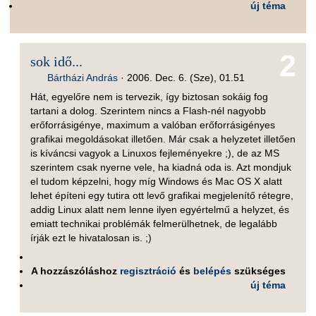
új téma
2
sok idő...
Bártházi András
·
2006. Dec. 6. (Sze), 01.51
Hát, egyelőre nem is tervezik, így biztosan sokáig fog
tartani a dolog. Szerintem nincs a Flash-nél nagyobb
erőforrásigénye, maximum a valóban erőforrásigényes
grafikai megoldásokat illetően. Már csak a helyzetet illetően
is kíváncsi vagyok a Linuxos fejleményekre ;), de az MS
szerintem csak nyerne vele, ha kiadná oda is. Azt mondjuk
el tudom képzelni, hogy míg Windows és Mac OS X alatt
lehet építeni egy tutira ott levő grafikai megjelenítő rétegre,
addig Linux alatt nem lenne ilyen egyértelmű a helyzet, és
emiatt technikai problémák felmerülhetnek, de legalább
írják ezt le hivatalosan is. ;)
A hozzászóláshoz
regisztráció
és
belépés
szükséges
új téma