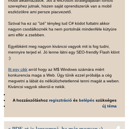
mobil alkalmazások. Sőt a Microsoft stratégiájában fontos
szerephez jutnak, hiszen saját oprendszerük van a mobil
eszközökre ami persze piacvezető.
Szóval ha ez az "izé" tényleg tud C# kódot futtatni akkor
nagyon csodálkoznék ha nem portolnák mindenféle kütyüre
ami elfér a zsebben.
Egyébként meg nagyon kiváncsi vagyok mit is fog tudni,
mennyire terjed el. Jó lenne látni egy SEO-frendly Flash klónt
:)
Itt egy cikk
arról hogy az M$ Windows számára miért
konkurencia maga a Web. Úgy tűnik ezzel próbálja a cég
megvetni a lábát és nélkülözhetetlenné tenni magát a weben.
Kiváncsi vagyok sikerül-e nekik.
A hozzászóláshoz
regisztráció
és
belépés
szükséges
új téma
a PDF-et is lenyomná, ha már megvan :)