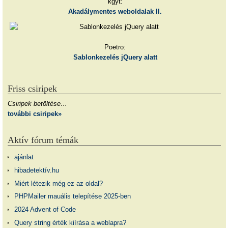
kgyt:
Akadálymentes weboldalak II.
Poetro:
Sablonkezelés jQuery alatt
Friss csiripek
Csiripek betöltése…
további csiripek»
Aktív fórum témák
ajánlat
hibadetektív.hu
Miért létezik még ez az oldal?
PHPMailer mauális telepítése 2025-ben
2024 Advent of Code
Query string érték kiírása a weblapra?