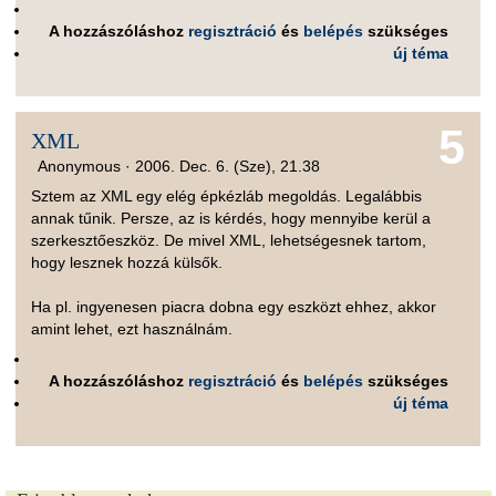
A hozzászóláshoz
regisztráció
és
belépés
szükséges
új téma
5
XML
Anonymous ·
2006. Dec. 6. (Sze), 21.38
Sztem az XML egy elég épkézláb megoldás. Legalábbis
annak tűnik. Persze, az is kérdés, hogy mennyibe kerül a
szerkesztőeszköz. De mivel XML, lehetségesnek tartom,
hogy lesznek hozzá külsők.
Ha pl. ingyenesen piacra dobna egy eszközt ehhez, akkor
amint lehet, ezt használnám.
A hozzászóláshoz
regisztráció
és
belépés
szükséges
új téma