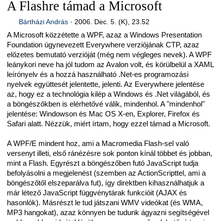
A Flashre támad a Microsoft
Bártházi András
·
2006. Dec. 5. (K), 23.52
A Microsoft közzétette a WPF, azaz a Windows Presentation
Foundation úgynevezett Everywhere verziójának CTP, azaz
előzetes bemutató verzióját (még nem végleges nevek). A WPF
leánykori neve ha jól tudom az Avalon volt, és körülbelül a XAML
leírónyelv és a hozzá használható .Net-es programozási
nyelvek együttesét jelentette, jelenti. Az Everywhere jelentése
az, hogy ez a technológia kilép a Windows és .Net világából, és
a böngészőkben is elérhetővé válik, mindenhol. A "mindenhol"
jelentése: Windowson és Mac OS X-en, Explorer, Firefox és
Safari alatt. Nézzük, miért írtam, hogy ezzel támad a Microsoft.
A WPF/E mindent hoz, ami a Macromedia Flash-sel való
versenyt illeti, első ránézésre sok ponton kínál többet és jobban,
mint a Flash. Egyrészt a böngészőben futó JavaScript tudja
befolyásolni a megjelenést (szemben az ActionScripttel, ami a
böngészőtől elszeparálva fut), így direktben kihasználhatjuk a
már létező JavaScript függvénytárak funkcióit (AJAX és
hasonlók). Másrészt le tud játszani WMV videókat (és WMA,
MP3 hangokat), azaz könnyen be tudunk ágyazni segítségével