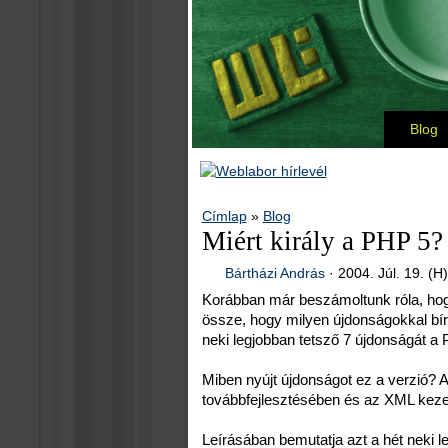
Blog
Címlap
»
Blog
Miért király a PHP 5?
Bártházi András
·
2004. Júl. 19. (H
Korábban már beszámoltunk róla, ho
össze, hogy milyen újdonságokkal bír
neki legjobban tetsző 7 újdonságát a
Miben nyújt újdonságot ez a verzió?
továbbfejlesztésében és az XML keze
Leírásában bemutatja azt a hét neki 