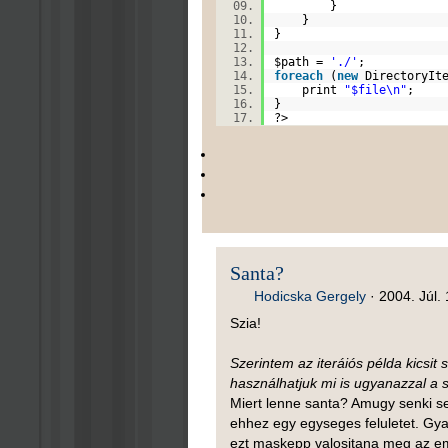
}
}
}
$path
=
'./'
;
foreach
(
new
DirectoryIte
print
"$file\n"
;
}
?>
Santa?
Hodicska Gergely
·
2004. Júl. 
Szia!
Szerintem az iteráiós példa kicsit
használhatjuk mi is ugyanazzal a s
Miert lenne santa? Amugy senki s
ehhez egy egyseges feluletet. Gyak
ezt maskepp valositana meg az emb