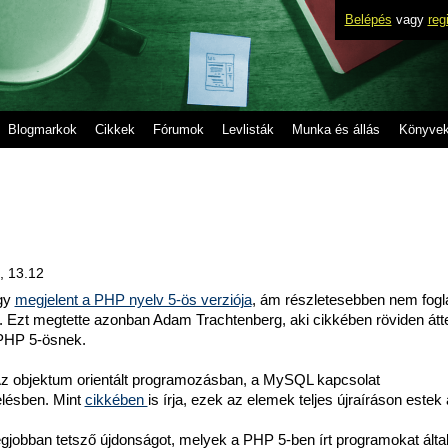
Belépés
vagy
reg
Blogmarkok
Cikkek
Fórumok
Levlisták
Munka és állás
Könyve
), 13.12
gy
megjelent a PHP nyelv 5-ös verziója
, ám részletesebben nem fogl
. Ezt megtette azonban Adam Trachtenberg, aki cikkében röviden átte
 PHP 5-ösnek.
 Az objektum orientált programozásban, a MySQL kapcsolat
lésben. Mint
cikkében
is írja, ezek az elemek teljes újraíráson estek 
legjobban tetsző újdonságot, melyek a PHP 5-ben írt programokat álta