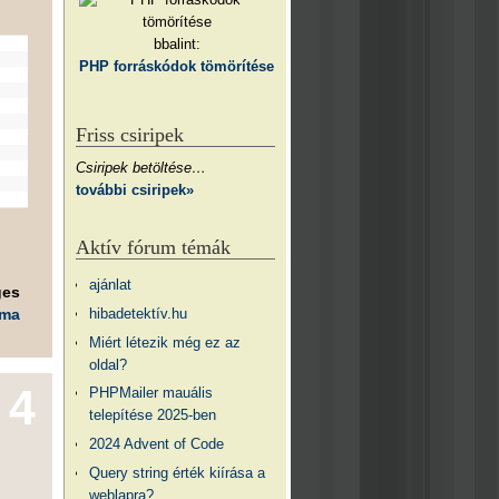
bbalint:
PHP forráskódok tömörítése
Friss csiripek
Csiripek betöltése…
további csiripek»
Aktív fórum témák
ajánlat
ges
hibadetektív.hu
éma
Miért létezik még ez az
oldal?
4
PHPMailer mauális
telepítése 2025-ben
2024 Advent of Code
Query string érték kiírása a
weblapra?