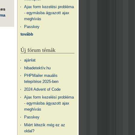
Ajax form kezelési probléma
ges
- egymásba ágyazott ajax
éma
meghívás
Passkey
tovább
Új fórum témák
ajánlat
hibadetektív.hu
PHPMailer mauális
telepítése 2025-ben
2024 Advent of Code
Ajax form kezelési probléma
- egymásba ágyazott ajax
meghívás
Passkey
Miért létezik még ez az
oldal?