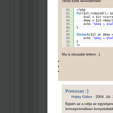
Tehát ezek ekvivalensek:
<?php
for
(
$it
->
rewind
();
$
$val
=
$it
->cur
$key
=
$it
->key
echo
"$key = $va
}
foreach
(
$it
as
$key
echo
"$key = $va
}
?>
Ma is okosabb lettem. :)
Pontosan :)
Hojtsy Gábor
·
2004. Júl. 
Éppen az a célja az egységes
koncepcionálisan bonyolultabb 