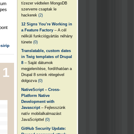
tízezer védtelen MongoDB
ktum
szerverre csaptak le
épes
hackerek
(2)
12 Signs You’re Working in
pont
a Feature Factory
– A cél
nélküli funkciógyártás néhány
tünete
(0)
csirip
Translatable, custom dates
in Twig templates of Drupal
8
– Saját dátumok
1
megjelenítése, fordíthatóan a
Drupal 8 smink rétegével
dolgozva
(0)
NativeScript – Cross-
Platform Native
Development with
Javascript
– Fejlesszünk
natív mobilalkalmazást
JavaScripttel
(0)
GitHub Security Update: