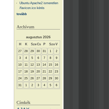
Ubuntu Apache2 ismeretlen
/favicon.ico kérés
tovább
Archívum
augusztus 2026
H
K
Sze
Cs
P
Szo
V
27
28
29
30
31
1
2
3
4
5
6
7
8
9
10
11
12
13
14
15
16
17
18
19
20
21
22
23
24
25
26
27
28
29
30
31
1
2
3
4
5
6
Címkék