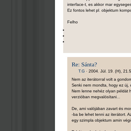
interface-t, es akkor mar egyseges
Ez fontos lehet pl. objektum komp
Felho
Re: Sánta?
T.G
·
2004. Júl. 19. (H), 21.
Nem az iterátorral volt a gondo
Senki nem mondta, hogy ez új, 
Nem lenne nehéz olyan példát 
verzióban megvalósítani...
De, ami valójában zavart és mos
-ba be lehet tenni az iterátort.
egy szimpla objektum amin vég