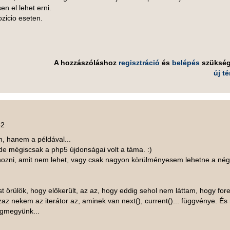
en el lehet erni.
ozicio eseten.
A hozzászóláshoz
regisztráció
és
belépés
szüksé
új t
52
m, hanem a példával...
de mégiscsak a php5 újdonságai volt a táma. :)
hozni, amit nem lehet, vagy csak nagyon körülményesem lehetne a né
t örülök, hogy előkerült, az az, hogy eddig sehol nem láttam, hogy for
 Azaz nekem az iterátor az, aminek van next(), current()... függvénye. É
igmegyünk...