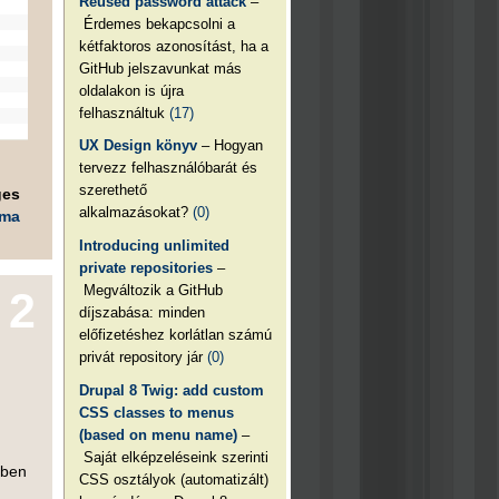
Reused password attack
–
Érdemes bekapcsolni a
kétfaktoros azonosítást, ha a
GitHub jelszavunkat más
oldalakon is újra
felhasználtuk
(17)
UX Design könyv
– Hogyan
tervezz felhasználóbarát és
szerethető
ges
alkalmazásokat?
(0)
éma
Introducing unlimited
private repositories
–
Megváltozik a GitHub
2
díjszabása: minden
előfizetéshez korlátlan számú
privát repository jár
(0)
Drupal 8 Twig: add custom
CSS classes to menus
(based on menu name)
–
Saját elképzeléseink szerinti
kben
CSS osztályok (automatizált)