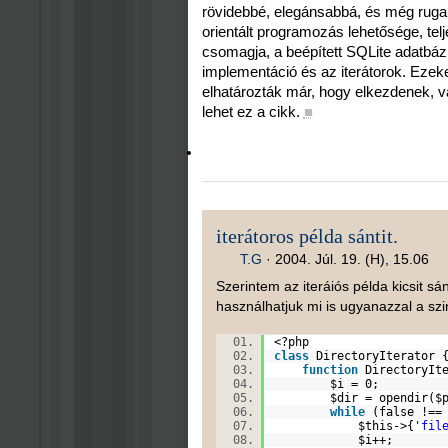
rövidebbé, elegánsabbá, és még rugal
orientált programozás lehetősége, te
csomagja, a beépített SQLite adatbáz
implementáció és az iterátorok. Ezeke
elhatározták már, hogy elkezdenek, v
lehet ez a cikk.
■
iterátoros példa sántit.
T.G
·
2004. Júl. 19. (H), 15.06
Szerintem az iteráiós példa kicsit sá
használhatjuk mi is ugyanazzal a szi
<?php
class
DirectoryIterator
function
DirectoryIte
$i
= 0;
$dir
= opendir(
$
while
(false !==
$this
->{
'fil
$i
++;