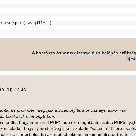
rator(
$path
)
as
$file
) {
A hozzászóláshoz
regisztráció
és
belépés
szüksé
új t
19. (H), 18.46
 sánta, ha php4-ben megírjuk a DirectoryIterator osztályt, akkor már
zintaktikával, mint php5-ben.
e mondta, hogy nem lehet PHP4-ben ezt megoldani, csak a PHP5 nyujt
ori feladat, hogy ily modon vegig kell szaladni "valamin". Eltero esete
er, de itt most eleg ha az adott objektum implementalja az iterator