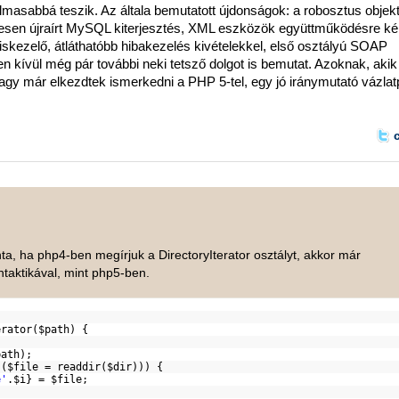
masabbá teszik. Az általa bemutatott újdonságok: a robosztus obje
ljesen újraírt MySQL kiterjesztés, XML eszközök együttműködésre k
iskezelő, átláthatóbb hibakezelés kivételekkel, első osztályú SOAP
n kívül még pár további neki tetsző dolgot is bemutat. Azoknak, akik
agy már elkezdtek ismerkedni a PHP 5-tel, egy jó iránymutató vázlat
nta, ha php4-ben megírjuk a DirectoryIterator osztályt, akkor már
ntaktikával, mint php5-ben.
 {
rator(
$path
) {
path
);
 (
$file
= readdir(
$dir
))) {
e'
.
$i
} =
$file
;