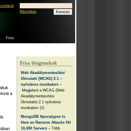
isztráció
Részletes
k
Friss
Friss blogmarkok
Web Akadálymentesítési
Útmutató (WCAG) 2.1 –
nyilvános munkaterv
–
altuk
Megjelent a WCAG (Web
kinti a
Akadálymentesítési
Útmutató) 2.1 nyilvános
munkaterv
(0)
MongoDB Apocalypse Is
át.
Here as Ransom Attacks Hit
10,000 Servers
– Több
lában