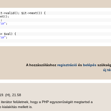
it
->valid();
$it
->next()) {
rent();
();
l\n"
;
=>
$val
) {
l\n"
;
A hozzászóláshoz
regisztráció
és
belépés
szüksé
új t
19. (H), 21.58
 iterátor felületnek, hogy a PHP egyszerűségét megtartsd a
kialakítás mellett is.