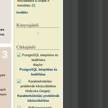
hozzáadása a Drupal 8
menüihez
(0)
tovább»
Könyvajánló
ges
éma
Cikkajánló
3
dtaylor:
PostgreSQL telepítése és
beállítása
gyes
each
Hodicska Gergely:
s nem
Karakterkódolási problémák
kiküszöbölése