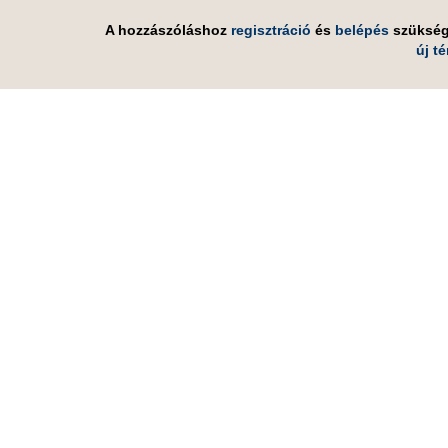
A hozzászóláshoz
regisztráció
és
belépés
szüksé
új t