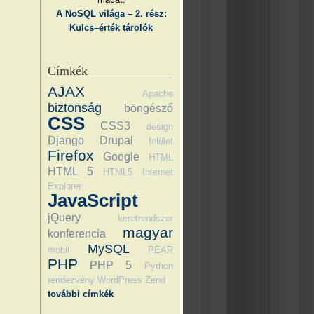
A NoSQL világa – 2. rész:
Kulcs–érték tárolók
Címkék
AJAX
Apache
biztonság
böngésző
CSS
CSS3
design
Django
Drupal
felület
Firefox
Google
HTML
HTML 5
HTML5
Internet
Explorer
JavaScript
jQuery
keretrendszer
magyar
konferencia
MySQL
mobil
PEAR
PHP
PHP 5
Python
rendezvény
WordPress
Zend
további címkék