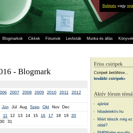
Belépés
vagy
reg
Blogmarkok
Cikkek
Fórumok
Levlisták
Munka és állás
Könyve
Friss csiripek
016 - Blogmark
Csiripek betöltése…
további csiripek»
006
2007
2008
2009
2010
2011
2012
Aktív fórum témá
ajánlat
Jún
Júl
Aug
Szep
Okt
Nov
Dec
hibadetektív.hu
11
12
13
14
15
16
17
18
19
20
Miért létezik még ez
30
31
oldal?
PHPMailer mauális