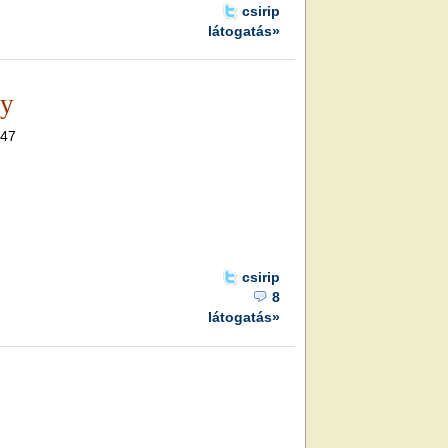
csirip
látogatás»
ly
.47
csirip
8
látogatás»