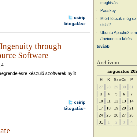
meghívás
Passkey
csirip
Miért létezik még ez
látogatás»
oldal?
Ubuntu Apache2 ism
/favicon.ico kérés
Ingenuity through
tovább
urce Software
Archívum
14
augusztus 20
egrendelésre készülő szoftverek nyílt
H
K
Sze
Cs
P
27
28
29
30
31
3
4
5
6
7
10
11
12
13
14
csirip
látogatás»
17
18
19
20
21
24
25
26
27
28
31
1
2
3
4
ate