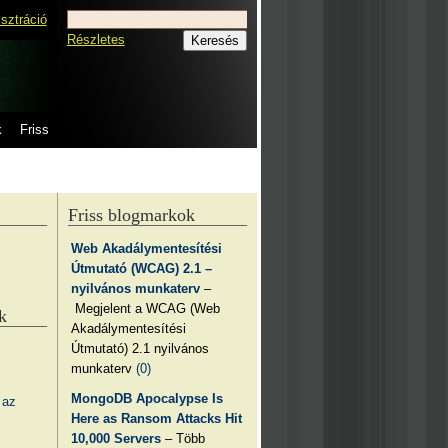
isztráció
Részletes
k
Friss
Friss blogmarkok
Web Akadálymentesítési
Útmutató (WCAG) 2.1 –
nyilvános munkaterv
–
Megjelent a WCAG (Web
k
Akadálymentesítési
Útmutató) 2.1 nyilvános
munkaterv
(0)
MongoDB Apocalypse Is
 az
Here as Ransom Attacks Hit
10,000 Servers
– Több