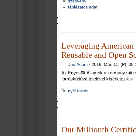
szabvány
táblázatos adat
Leveraging American 
Reusable and Open So
Joó Ádám
·
2016. Már. 11. (P), 05.
Az Egyesült Államok a kormányzati m
forráskódúvá tételével kísérletezik
■
nyílt forrás
Our Millionth Certific