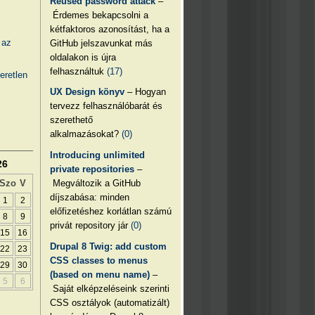
Reused password attack
–
Érdemes bekapcsolni a
kétfaktoros azonosítást, ha a
 az
GitHub jelszavunkat más
oldalakon is újra
felhasználtuk
(17)
eretlen
UX Design könyv
– Hogyan
tervezz felhasználóbarát és
szerethető
alkalmazásokat?
(0)
Introducing unlimited
26
private repositories
–
Megváltozik a GitHub
Szo
V
díjszabása: minden
1
2
előfizetéshez korlátlan számú
8
9
privát repository jár
(0)
15
16
Drupal 8 Twig: add custom
22
23
CSS classes to menus
29
30
(based on menu name)
–
5
6
Saját elképzeléseink szerinti
CSS osztályok (automatizált)