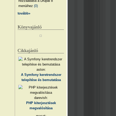
hozzáadása a Drupal 8
menüihez
(0)
tovább»
Könyvajánló
Cikkajánló
aston:
A Symfony keretrendszer
telepítése és bemutatása
darevish:
PHP kiterjesztések
megvalósítása
macat: