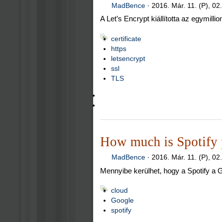
MadBence
·
2016. Már. 11. (P), 02
A Let’s Encrypt kiállította az egymill
certificate
https
letsencrypt
ssl
TLS
How much is Spotify
MadBence
·
2016. Már. 11. (P), 02
Mennyibe kerülhet, hogy a Spotify a 
cloud
Google
spotify