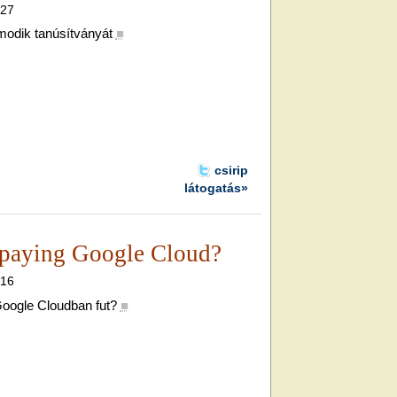
.27
iomodik tanúsítványát
■
csirip
látogatás»
 paying Google Cloud?
.16
Google Cloudban fut?
■