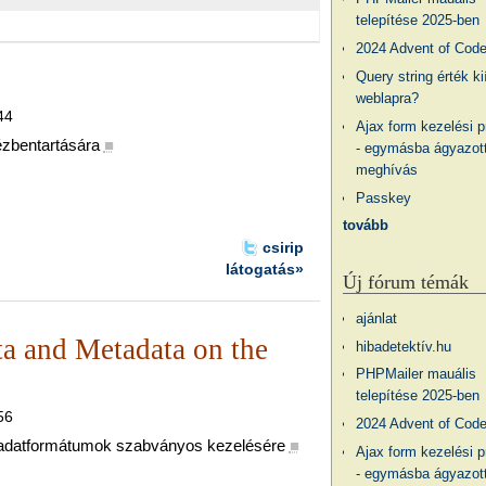
telepítése 2025-ben
2024 Advent of Cod
Query string érték ki
weblapra?
44
Ajax form kezelési 
zbentartására
■
- egymásba ágyazott
meghívás
Passkey
tovább
csirip
látogatás»
Új fórum témák
ajánlat
a and Metadata on the
hibadetektív.hu
PHPMailer mauális
telepítése 2025-ben
56
2024 Advent of Cod
adatformátumok szabványos kezelésére
■
Ajax form kezelési 
- egymásba ágyazott