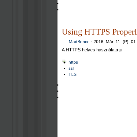
Using HTTPS Proper
MadBence
·
2016. Már. 11. (P), 01
A HTTPS helyes használata
■
https
ssl
TLS