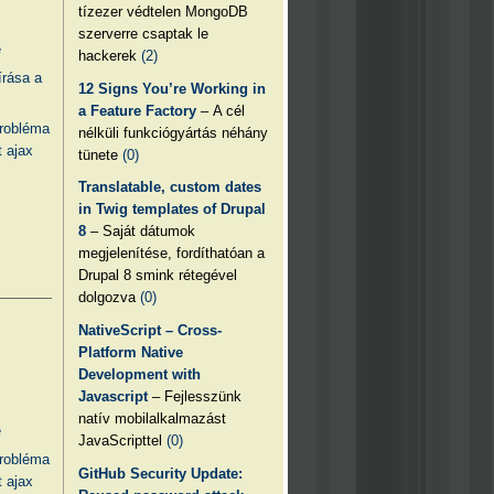
tízezer védtelen MongoDB
szerverre csaptak le
e
hackerek
(2)
írása a
12 Signs You’re Working in
a Feature Factory
– A cél
probléma
nélküli funkciógyártás néhány
 ajax
tünete
(0)
Translatable, custom dates
in Twig templates of Drupal
8
– Saját dátumok
megjelenítése, fordíthatóan a
Drupal 8 smink rétegével
dolgozva
(0)
NativeScript – Cross-
Platform Native
Development with
Javascript
– Fejlesszünk
natív mobilalkalmazást
e
JavaScripttel
(0)
probléma
GitHub Security Update:
 ajax