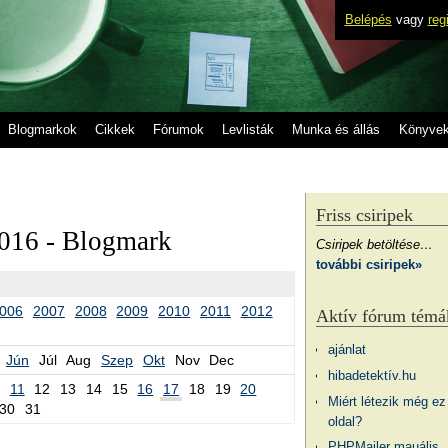
Belépés
vagy
reg
Blogmarkok
Cikkek
Fórumok
Levlisták
Munka és állás
Könyve
Friss csiripek
016 - Blogmark
Csiripek betöltése…
további csiripek»
006
2007
2008
2009
2010
2011
2012
Aktív fórum témá
ajánlat
Jún
Júl
Aug
Szep
Okt
Nov
Dec
hibadetektív.hu
11
12
13
14
15
16
17
18
19
20
Miért létezik még ez
30
31
oldal?
PHPMailer mauális