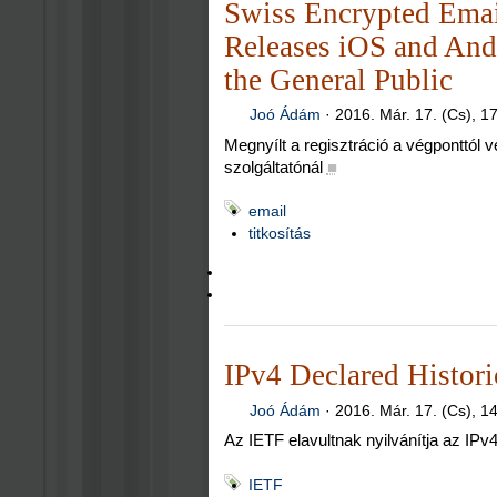
Swiss Encrypted Emai
Releases iOS and And
the General Public
Joó Ádám
·
2016. Már. 17. (Cs), 1
Megnyílt a regisztráció a végponttól vé
szolgáltatónál
■
email
titkosítás
IPv4 Declared Histori
Joó Ádám
·
2016. Már. 17. (Cs), 1
Az IETF elavultnak nyilvánítja az IPv4
IETF