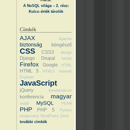
A NoSQL világa – 2. rész:
Kulcs–érték tárolók
Címkék
AJAX
Apache
biztonság
böngésző
CSS
CSS3
design
Django
Drupal
felület
Firefox
Google
HTML
HTML 5
HTML5
Internet
Explorer
JavaScript
jQuery
keretrendszer
magyar
konferencia
MySQL
mobil
PEAR
PHP
PHP 5
Python
rendezvény
WordPress
Zend
további címkék