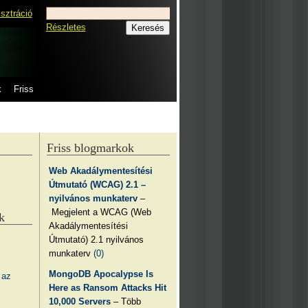
isztráció
Részletes
k
Friss
Friss blogmarkok
Web Akadálymentesítési
Útmutató (WCAG) 2.1 –
nyilvános munkaterv
–
Megjelent a WCAG (Web
k
Akadálymentesítési
Útmutató) 2.1 nyilvános
munkaterv
(0)
MongoDB Apocalypse Is
 az
Here as Ransom Attacks Hit
10,000 Servers
– Több