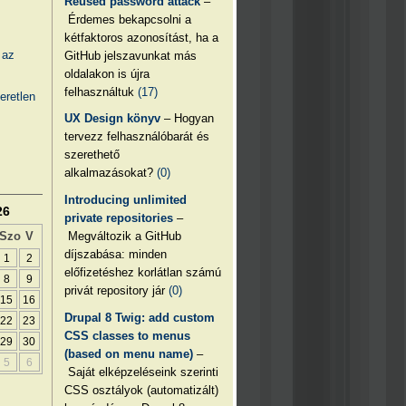
Reused password attack
–
Érdemes bekapcsolni a
kétfaktoros azonosítást, ha a
 az
GitHub jelszavunkat más
oldalakon is újra
felhasználtuk
(17)
eretlen
UX Design könyv
– Hogyan
tervezz felhasználóbarát és
szerethető
alkalmazásokat?
(0)
Introducing unlimited
26
private repositories
–
Megváltozik a GitHub
Szo
V
díjszabása: minden
1
2
előfizetéshez korlátlan számú
8
9
privát repository jár
(0)
15
16
Drupal 8 Twig: add custom
22
23
CSS classes to menus
29
30
(based on menu name)
–
5
6
Saját elképzeléseink szerinti
CSS osztályok (automatizált)