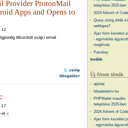
l Provider ProtonMail
telepítése 2025-ben
roid Apps and Opens to
2024 Advent of Cod
Query string érték ki
weblapra?
7.12
Ajax form kezelési 
gpontig titkosított svájci email
- egymásba ágyazott
meghívás
Passkey
tovább
csirip
Új fórum témák
látogatás»
ajánlat
hibadetektív.hu
c
PHPMailer mauális
telepítése 2025-ben
4.17
2024 Advent of Cod
-et
■
Ajax form kezelési 
- egymásba ágyazott