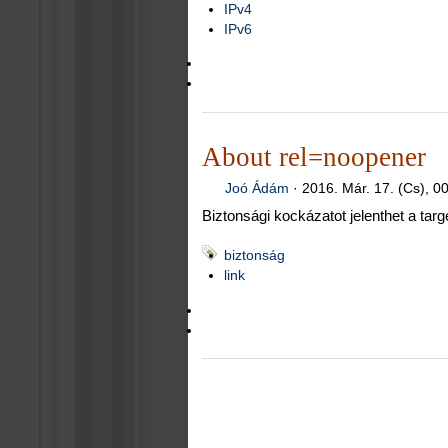
IPv4
IPv6
About rel=noopener
Joó Ádám
·
2016. Már. 17. (Cs), 0
Biztonsági kockázatot jelenthet a targ
biztonság
link