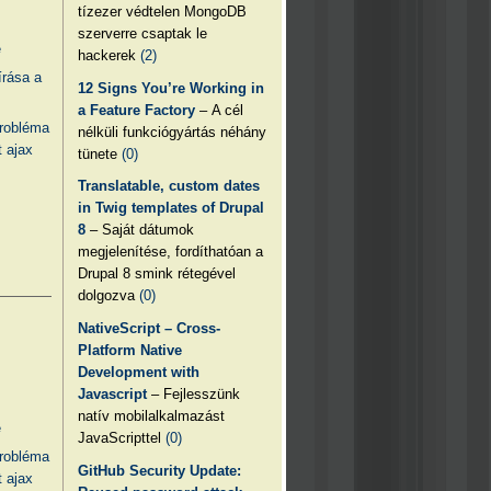
tízezer védtelen MongoDB
szerverre csaptak le
e
hackerek
(2)
írása a
12 Signs You’re Working in
a Feature Factory
– A cél
probléma
nélküli funkciógyártás néhány
 ajax
tünete
(0)
Translatable, custom dates
in Twig templates of Drupal
8
– Saját dátumok
megjelenítése, fordíthatóan a
Drupal 8 smink rétegével
dolgozva
(0)
NativeScript – Cross-
Platform Native
Development with
Javascript
– Fejlesszünk
natív mobilalkalmazást
e
JavaScripttel
(0)
probléma
GitHub Security Update:
 ajax