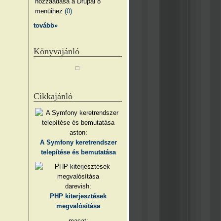
hozzáadása a Drupal 8
menüihez
(0)
tovább»
Könyvajánló
Cikkajánló
aston:
A Symfony keretrendszer
telepítése és bemutatása
darevish:
PHP kiterjesztések
megvalósítása
macat: