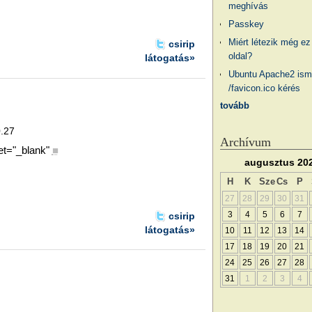
meghívás
Passkey
Miért létezik még ez
csirip
oldal?
látogatás»
Ubuntu Apache2 ism
/favicon.ico kérés
tovább
0.27
Archívum
et="_blank"
■
augusztus 20
H
K
Sze
Cs
P
27
28
29
30
31
3
4
5
6
7
csirip
látogatás»
10
11
12
13
14
17
18
19
20
21
24
25
26
27
28
31
1
2
3
4