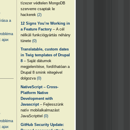
tízezer védtelen MongoDB
szerverre csaptak le
e
hackerek
(2)
írása a
12 Signs You’re Working in
a Feature Factory
– A cél
probléma
nélküli funkciógyártás néhány
 ajax
tünete
(0)
Translatable, custom dates
in Twig templates of Drupal
8
– Saját dátumok
megjelenítése, fordíthatóan a
Drupal 8 smink rétegével
dolgozva
(0)
NativeScript – Cross-
Platform Native
Development with
Javascript
– Fejlesszünk
natív mobilalkalmazást
e
JavaScripttel
(0)
probléma
GitHub Security Update:
 ajax