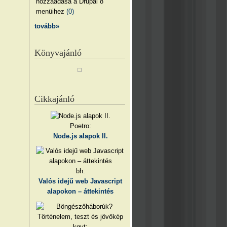
hozzáadása a Drupal 8
menüihez
(0)
tovább»
Könyvajánló
Cikkajánló
Poetro:
Node.js alapok II.
bh:
Valós idejű web Javascript
alapokon – áttekintés
kgyt: