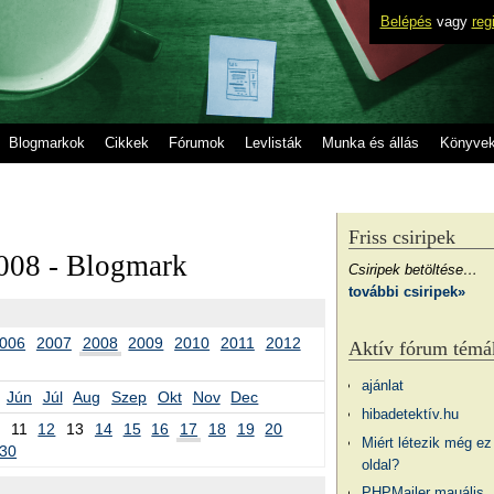
Belépés
vagy
reg
Blogmarkok
Cikkek
Fórumok
Levlisták
Munka és állás
Könyve
Friss csiripek
008 - Blogmark
Csiripek betöltése…
további csiripek»
006
2007
2008
2009
2010
2011
2012
Aktív fórum témá
ajánlat
Jún
Júl
Aug
Szep
Okt
Nov
Dec
hibadetektív.hu
11
12
13
14
15
16
17
18
19
20
Miért létezik még ez
30
oldal?
PHPMailer mauális