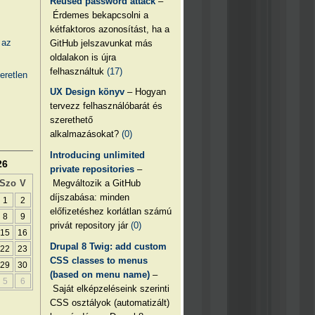
Reused password attack
–
Érdemes bekapcsolni a
kétfaktoros azonosítást, ha a
 az
GitHub jelszavunkat más
oldalakon is újra
felhasználtuk
(17)
eretlen
UX Design könyv
– Hogyan
tervezz felhasználóbarát és
szerethető
alkalmazásokat?
(0)
Introducing unlimited
26
private repositories
–
Megváltozik a GitHub
Szo
V
díjszabása: minden
1
2
előfizetéshez korlátlan számú
8
9
privát repository jár
(0)
15
16
Drupal 8 Twig: add custom
22
23
CSS classes to menus
29
30
(based on menu name)
–
5
6
Saját elképzeléseink szerinti
CSS osztályok (automatizált)