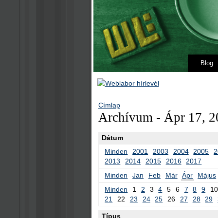
Blog
Címlap
Archívum - Ápr 17, 2
Dátum
Minden
2001
2003
2004
2005
2
2013
2014
2015
2016
2017
Minden
Jan
Feb
Már
Ápr
Május
Minden
1
2
3
4
5
6
7
8
9
10
21
22
23
24
25
26
27
28
29
Típus