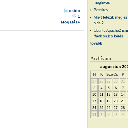
meghívás
Passkey
csirip
1
Miért létezik még ez
látogatás»
oldal?
Ubuntu Apache2 ism
/favicon.ico kérés
tovább
Archívum
augusztus 20
H
K
Sze
Cs
P
27
28
29
30
31
3
4
5
6
7
10
11
12
13
14
17
18
19
20
21
24
25
26
27
28
31
1
2
3
4