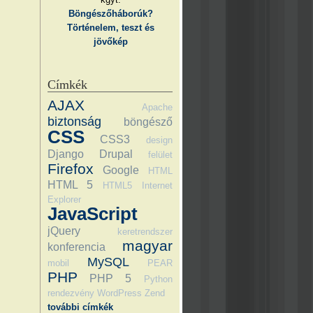
Böngészőháborúk?
Történelem, teszt és
jövőkép
Címkék
AJAX
Apache
biztonság
böngésző
CSS
CSS3
design
Django
Drupal
felület
Firefox
Google
HTML
HTML 5
HTML5
Internet
Explorer
JavaScript
jQuery
keretrendszer
magyar
konferencia
MySQL
mobil
PEAR
PHP
PHP 5
Python
rendezvény
WordPress
Zend
további címkék