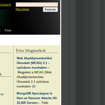
isztráció
Részletes
k
Friss
Friss blogmarkok
Web Akadálymentesítési
Útmutató (WCAG) 2.1 –
nyilvános munkaterv
–
Megjelent a WCAG (Web
k
Akadálymentesítési
Útmutató) 2.1 nyilvános
munkaterv
(0)
MongoDB Apocalypse Is
 az
Here as Ransom Attacks Hit
10,000 Servers
– Több