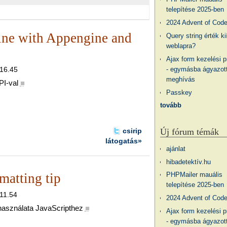
telepítése 2025-ben
2024 Advent of Cod
gine with Appengine and
Query string érték ki
weblapra?
Ajax form kezelési 
- egymásba ágyazott
 16.45
meghívás
PI-val
■
Passkey
tovább
Új fórum témák
csirip
látogatás»
ajánlat
hibadetektív.hu
matting tip
PHPMailer mauális
telepítése 2025-ben
 11.54
2024 Advent of Cod
használata JavaScripthez
■
Ajax form kezelési 
- egymásba ágyazott