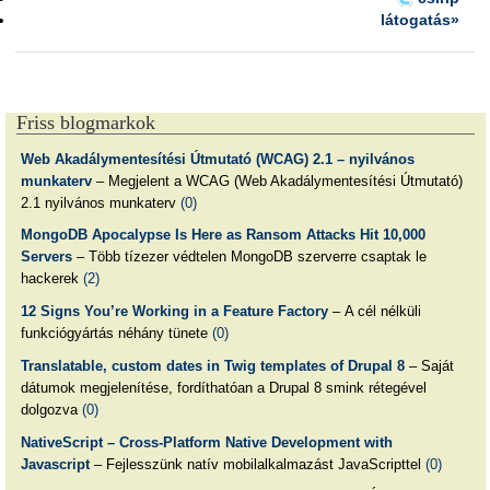
látogatás»
Friss blogmarkok
Web Akadálymentesítési Útmutató (WCAG) 2.1 – nyilvános
munkaterv
– Megjelent a WCAG (Web Akadálymentesítési Útmutató)
2.1 nyilvános munkaterv
(0)
MongoDB Apocalypse Is Here as Ransom Attacks Hit 10,000
Servers
– Több tízezer védtelen MongoDB szerverre csaptak le
hackerek
(2)
12 Signs You’re Working in a Feature Factory
– A cél nélküli
funkciógyártás néhány tünete
(0)
Translatable, custom dates in Twig templates of Drupal 8
– Saját
dátumok megjelenítése, fordíthatóan a Drupal 8 smink rétegével
dolgozva
(0)
NativeScript – Cross-Platform Native Development with
Javascript
– Fejlesszünk natív mobilalkalmazást JavaScripttel
(0)