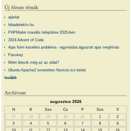
Új fórum témák
ajánlat
hibadetektív.hu
PHPMailer mauális telepítése 2025-ben
2024 Advent of Code
Ajax form kezelési probléma - egymásba ágyazott ajax meghívás
Passkey
Miért létezik még ez az oldal?
Ubuntu Apache2 ismeretlen /favicon.ico kérés
tovább
Archívum
augusztus 2026
H
K
Sze
Cs
P
Szo
V
27
28
29
30
31
1
2
3
4
5
6
7
8
9
10
11
12
13
14
15
16