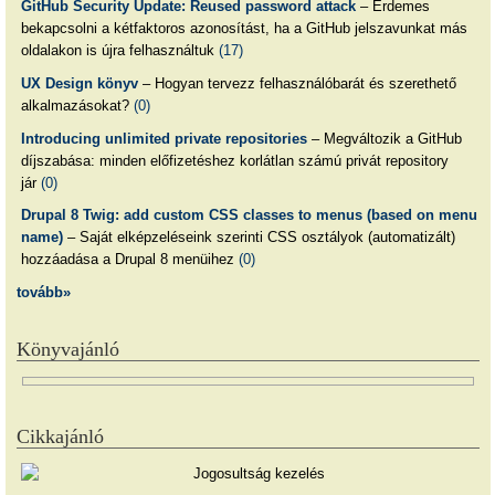
GitHub Security Update: Reused password attack
– Érdemes
bekapcsolni a kétfaktoros azonosítást, ha a GitHub jelszavunkat más
oldalakon is újra felhasználtuk
(17)
UX Design könyv
– Hogyan tervezz felhasználóbarát és szerethető
alkalmazásokat?
(0)
Introducing unlimited private repositories
– Megváltozik a GitHub
díjszabása: minden előfizetéshez korlátlan számú privát repository
jár
(0)
Drupal 8 Twig: add custom CSS classes to menus (based on menu
name)
– Saját elképzeléseink szerinti CSS osztályok (automatizált)
hozzáadása a Drupal 8 menüihez
(0)
tovább»
Könyvajánló
Cikkajánló