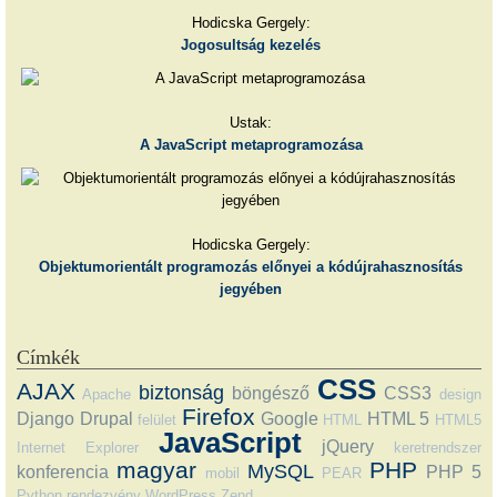
Hodicska Gergely:
Jogosultság kezelés
Ustak:
A JavaScript metaprogramozása
Hodicska Gergely:
Objektumorientált programozás előnyei a kódújrahasznosítás
jegyében
Címkék
CSS
AJAX
biztonság
böngésző
CSS3
Apache
design
Firefox
Django
Drupal
Google
HTML 5
felület
HTML
HTML5
JavaScript
jQuery
Internet Explorer
keretrendszer
magyar
PHP
MySQL
konferencia
PHP 5
mobil
PEAR
Python
rendezvény
WordPress
Zend