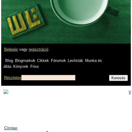
Belépés
vagy
regisztráció
Blog
Blogmarkok
Cikkek
Fórumok
Levlisták
Munka és
állás
Könyvek
Friss
Részletes
Címlap