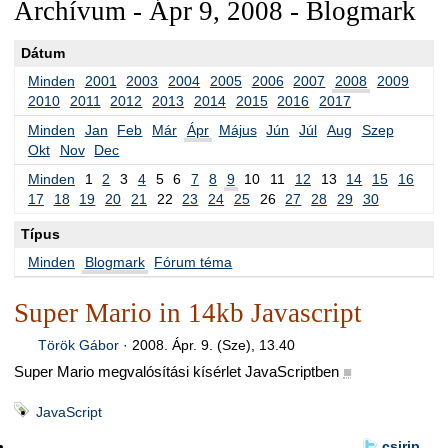
Archívum - Ápr 9, 2008 - Blogmark
Dátum
Minden
2001
2003
2004
2005
2006
2007
2008
2009
2010
2011
2012
2013
2014
2015
2016
2017
Minden
Jan
Feb
Már
Ápr
Május
Jún
Júl
Aug
Szep
Okt
Nov
Dec
Minden
1
2
3
4
5
6
7
8
9
10
11
12
13
14
15
16
17
18
19
20
21
22
23
24
25
26
27
28
29
30
Típus
Minden
Blogmark
Fórum téma
Super Mario in 14kb Javascript
Török Gábor
·
2008. Ápr. 9. (Sze), 13.40
Super Mario megvalósítási kísérlet JavaScriptben
■
JavaScript
csirip