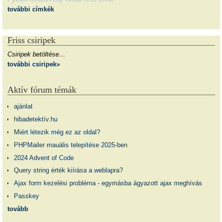
további címkék
Friss csiripek
Csiripek betöltése…
további csiripek»
Aktív fórum témák
ajánlat
hibadetektív.hu
Miért létezik még ez az oldal?
PHPMailer mauális telepítése 2025-ben
2024 Advent of Code
Query string érték kiírása a weblapra?
Ajax form kezelési probléma - egymásba ágyazott ajax meghívás
Passkey
tovább