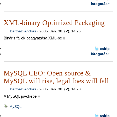
látogatás»
XML-binary Optimized Packaging
Bártházi András
·
2005. Jan. 30. (V), 14.26
Bináris fájlok beágyazása XML-be
■
csirip
látogatás»
MySQL CEO: Open source &
MySQL will rise, legal foes will fall
Bártházi András
·
2005. Jan. 30. (V), 14.23
A MySQL jövőképe
■
MySQL
csirip