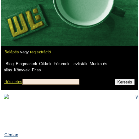
Belépés
vagy
regisztráció
Blog
Blogmarkok
Cikkek
Fórumok
Levlisták
Munka és
állás
Könyvek
Friss
Részletes
Címlap