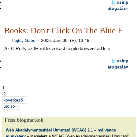
csirip
látogatás»
Books: Don't Click On The Blue E
Hojtsy Gábor
·
2005. Jan. 30. (V), 13.46
Az O'Reilly az IE-ről leszokást segítő könyvet ad ki
■
csirip
látogatás»
1
2
következő ›
utolsó »
Friss blogmarkok
Web Akadálymentesítési Útmutató (WCAG) 2.1 – nyilvános
munkaterv
– Megjelent a WCAG (Web Akadálymentesítési Útmutató)