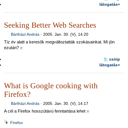
látogatás»
Seeking Better Web Searches
Bártházi András
·
2005. Jan. 30. (V), 14.20
Tíz év alatt a keresők megváltoztatták szokásainkat. Mi jön
ezután?
■
csirip
látogatás»
What is Google cooking with
Firefox?
Bártházi András
·
2005. Jan. 30. (V), 14.17
A cél a Firefox hosszútávú fenntartása lehet
■
Firefox