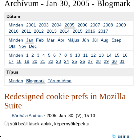
Archívum - Jan 30, 2005 - Blogmark
Dátum
Minden
2001
2003
2004
2005
2006
2007
2008
2009
2010
2011
2012
2013
2014
2015
2016
2017
Minden
Jan
Feb
Már
Ápr
Május
Jún
Júl
Aug
Szep
Okt
Nov
Dec
Minden
1
2
3
4
5
6
7
8
9
10
11
12
13
14
15
16
17
18
19
20
21
22
23
24
25
26
27
28
29
30
31
Típus
Minden
Blogmark
Fórum téma
Redesigned cookie prefs in Mozilla
Suite
Bártházi András
·
2005. Jan. 30. (V), 15.13
Új süti beállítások ablak, képernyőképek
■
csirip