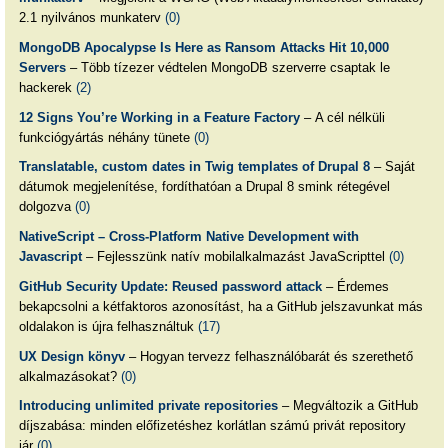
2.1 nyilvános munkaterv
(0)
MongoDB Apocalypse Is Here as Ransom Attacks Hit 10,000
Servers
– Több tízezer védtelen MongoDB szerverre csaptak le
hackerek
(2)
12 Signs You’re Working in a Feature Factory
– A cél nélküli
funkciógyártás néhány tünete
(0)
Translatable, custom dates in Twig templates of Drupal 8
– Saját
dátumok megjelenítése, fordíthatóan a Drupal 8 smink rétegével
dolgozva
(0)
NativeScript – Cross-Platform Native Development with
Javascript
– Fejlesszünk natív mobilalkalmazást JavaScripttel
(0)
GitHub Security Update: Reused password attack
– Érdemes
bekapcsolni a kétfaktoros azonosítást, ha a GitHub jelszavunkat más
oldalakon is újra felhasználtuk
(17)
UX Design könyv
– Hogyan tervezz felhasználóbarát és szerethető
alkalmazásokat?
(0)
Introducing unlimited private repositories
– Megváltozik a GitHub
díjszabása: minden előfizetéshez korlátlan számú privát repository
jár
(0)