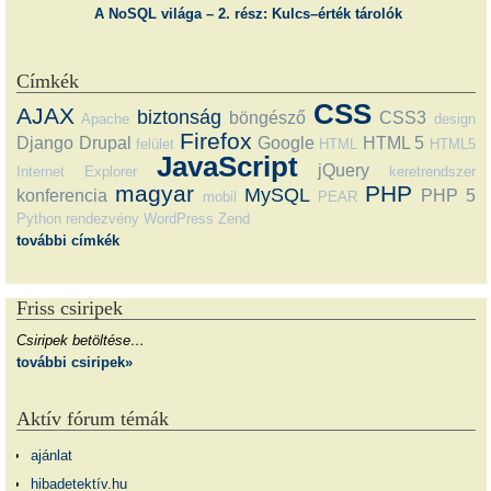
A NoSQL világa – 2. rész: Kulcs–érték tárolók
Címkék
CSS
AJAX
biztonság
böngésző
CSS3
Apache
design
Firefox
Django
Drupal
Google
HTML 5
felület
HTML
HTML5
JavaScript
jQuery
Internet Explorer
keretrendszer
magyar
PHP
MySQL
konferencia
PHP 5
mobil
PEAR
Python
rendezvény
WordPress
Zend
további címkék
Friss csiripek
Csiripek betöltése…
további csiripek»
Aktív fórum témák
ajánlat
hibadetektív.hu