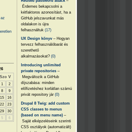
Reused password attack
–
Érdemes bekapcsolni a
kétfaktoros azonosítást, ha a
 az
GitHub jelszavunkat más
oldalakon is újra
felhasználtuk
(17)
eretlen
UX Design könyv
– Hogyan
tervezz felhasználóbarát és
szerethető
alkalmazásokat?
(0)
Introducing unlimited
26
private repositories
–
Megváltozik a GitHub
Szo
V
díjszabása: minden
1
2
előfizetéshez korlátlan számú
8
9
privát repository jár
(0)
15
16
Drupal 8 Twig: add custom
22
23
CSS classes to menus
29
30
(based on menu name)
–
5
6
Saját elképzeléseink szerinti
CSS osztályok (automatizált)