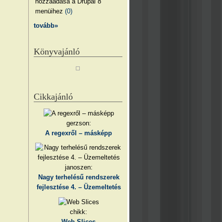
hozzáadása a Drupal 8
menüihez
(0)
tovább»
Könyvajánló
Cikkajánló
gerzson:
A regexről – másképp
janoszen:
Nagy terhelésű rendszerek
fejlesztése 4. – Üzemeltetés
chikk:
Web Slices