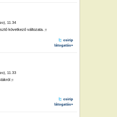
zo), 11.34
tő következő változata.
■
csirip
látogatás»
zo), 11.33
stákról
■
csirip
látogatás»