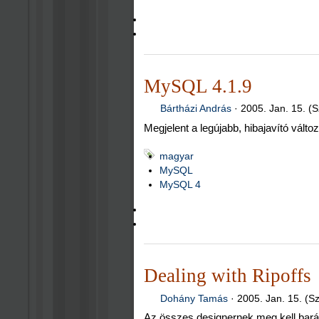
MySQL 4.1.9
Bártházi András
·
2005. Jan. 15. (S
Megjelent a legújabb, hibajavító változ
magyar
MySQL
MySQL 4
Dealing with Ripoffs
Dohány Tamás
·
2005. Jan. 15. (S
Az összes designernek meg kell barát