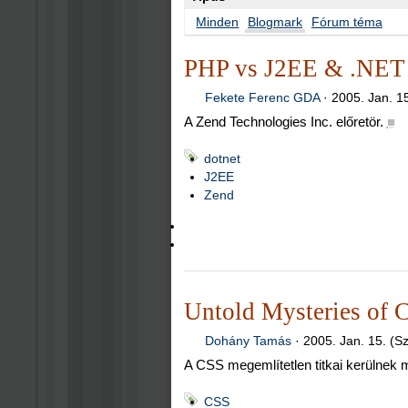
Minden
Blogmark
Fórum téma
PHP vs J2EE & .NET
Fekete Ferenc GDA
·
2005. Jan. 15
A Zend Technologies Inc. előretör.
■
dotnet
J2EE
Zend
Untold Mysteries of 
Dohány Tamás
·
2005. Jan. 15. (S
A CSS megemlítetlen titkai kerülnek 
CSS