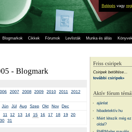
Belépés
vagy
reg
Blogmarkok
Cikkek
Fórumok
Levlisták
Munka és állás
Könyve
Friss csiripek
005 - Blogmark
Csiripek betöltése…
további csiripek»
006
2007
2008
2009
2010
2011
2012
Aktív fórum témá
ajánlat
Jún
Júl
Aug
Szep
Okt
Nov
Dec
hibadetektív.hu
11
12
13
14
15
16
17
18
19
20
Miért létezik még ez
30
31
oldal?
PHPMailer mauális