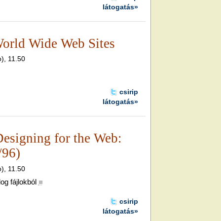
látogatás»
World Wide Web Sites
o), 11.50
csirip
látogatás»
Designing for the Web:
/96)
o), 11.50
og fájlokból
■
csirip
látogatás»