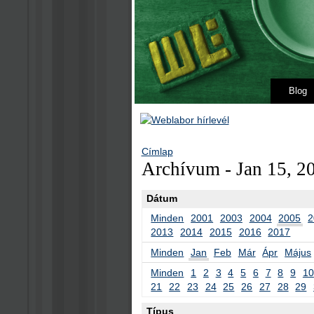
Blog
Címlap
Archívum - Jan 15, 2
Dátum
Minden
2001
2003
2004
2005
2
2013
2014
2015
2016
2017
Minden
Jan
Feb
Már
Ápr
Május
Minden
1
2
3
4
5
6
7
8
9
10
21
22
23
24
25
26
27
28
29
Típus