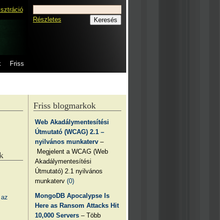
isztráció
Részletes
k
Friss
Friss blogmarkok
Web Akadálymentesítési
Útmutató (WCAG) 2.1 –
nyilvános munkaterv
–
Megjelent a WCAG (Web
k
Akadálymentesítési
Útmutató) 2.1 nyilvános
munkaterv
(0)
MongoDB Apocalypse Is
 az
Here as Ransom Attacks Hit
10,000 Servers
– Több