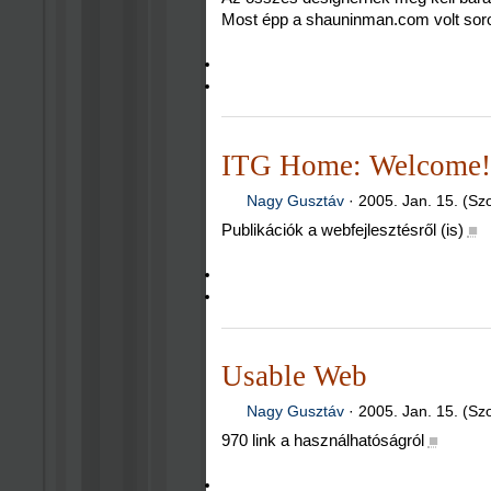
Most épp a shauninman.com volt soro
ITG Home: Welcome!
Nagy Gusztáv
·
2005. Jan. 15. (Sz
Publikációk a webfejlesztésről (is)
■
Usable Web
Nagy Gusztáv
·
2005. Jan. 15. (Sz
970 link a használhatóságról
■