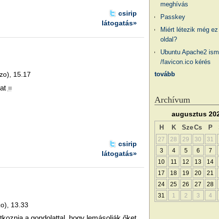
meghívás
csirip
Passkey
látogatás»
Miért létezik még ez
oldal?
Ubuntu Apache2 ism
/favicon.ico kérés
tovább
zo), 15.17
at
■
Archívum
augusztus 20
H
K
Sze
Cs
P
27
28
29
30
31
csirip
3
4
5
6
7
látogatás»
10
11
12
13
14
17
18
19
20
21
24
25
26
27
28
31
1
2
3
4
zo), 13.33
koznia a gondolattal, hogy lemásolják őket.