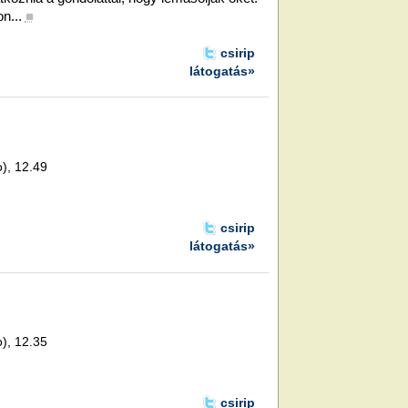
n...
■
csirip
látogatás»
o), 12.49
csirip
látogatás»
o), 12.35
csirip