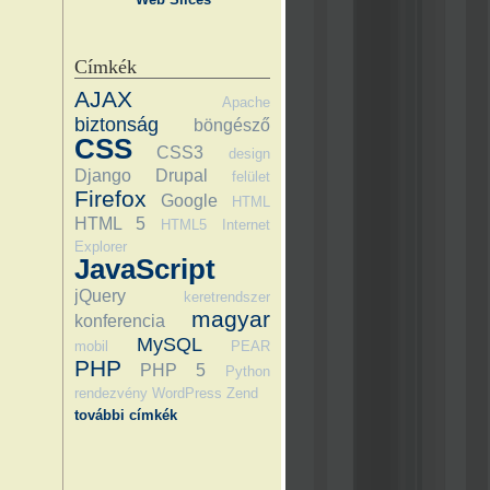
Címkék
AJAX
Apache
biztonság
böngésző
CSS
CSS3
design
Django
Drupal
felület
Firefox
Google
HTML
HTML 5
HTML5
Internet
Explorer
JavaScript
jQuery
keretrendszer
magyar
konferencia
MySQL
mobil
PEAR
PHP
PHP 5
Python
rendezvény
WordPress
Zend
további címkék