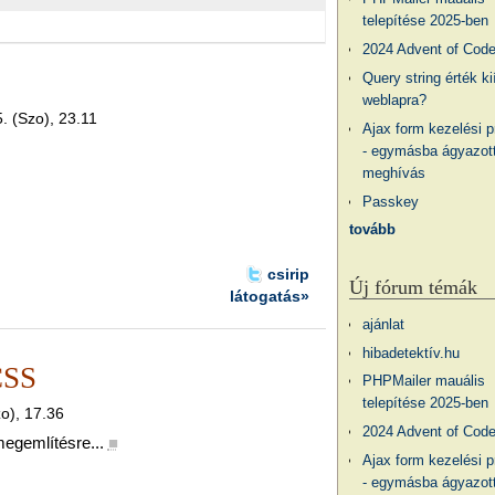
telepítése 2025-ben
2024 Advent of Cod
Query string érték ki
weblapra?
. (Szo), 23.11
Ajax form kezelési 
- egymásba ágyazott
meghívás
Passkey
tovább
csirip
Új fórum témák
látogatás»
ajánlat
hibadetektív.hu
CSS
PHPMailer mauális
telepítése 2025-ben
zo), 17.36
2024 Advent of Cod
megemlítésre...
■
Ajax form kezelési 
- egymásba ágyazott