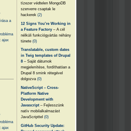
tízezer védtelen MongoDB
szerverre csaptak le
e
hackerek
(2)
írása a
12 Signs You’re Working in
a Feature Factory
– A cél
probléma
nélküli funkciógyártás néhány
 ajax
tünete
(0)
Translatable, custom dates
in Twig templates of Drupal
8
– Saját dátumok
megjelenítése, fordíthatóan a
Drupal 8 smink rétegével
dolgozva
(0)
NativeScript – Cross-
Platform Native
Development with
Javascript
– Fejlesszünk
natív mobilalkalmazást
e
JavaScripttel
(0)
probléma
GitHub Security Update:
 ajax