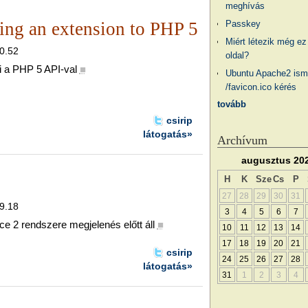
meghívás
ing an extension to PHP 5
Passkey
Miért létezik még ez
20.52
oldal?
ai a PHP 5 API-val
■
Ubuntu Apache2 ism
/favicon.ico kérés
tovább
csirip
látogatás»
Archívum
augusztus 20
H
K
Sze
Cs
P
27
28
29
30
31
19.18
3
4
5
6
7
 2 rendszere megjelenés előtt áll
■
10
11
12
13
14
17
18
19
20
21
csirip
24
25
26
27
28
látogatás»
31
1
2
3
4