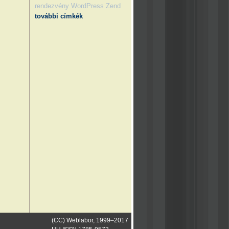
rendezvény
WordPress
Zend
további címkék
(CC) Weblabor, 1999–2017