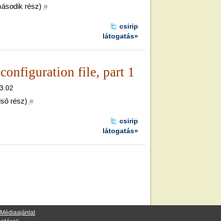
második rész)
■
csirip
látogatás»
configuration file, part 1
13.02
lső rész)
■
csirip
látogatás»
·
Médiaajánlat