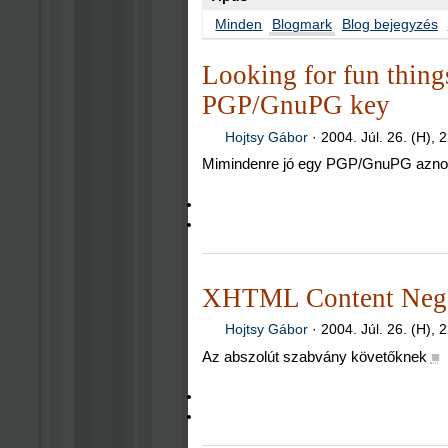
Minden
Blogmark
Blog bejegyzés
Looking for fun thing
PGP/GnuPG key
Hojtsy Gábor
·
2004. Júl. 26. (H), 
Mimindenre jó egy PGP/GnuPG azno
XHTML Content Nego
Hojtsy Gábor
·
2004. Júl. 26. (H), 
Az abszolút szabvány követőknek
■