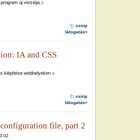
rogram új verziója
■
csirip
látogatás»
tion: IA and CSS
és kiépítése webhelyeken
■
csirip
látogatás»
configuration file, part 2
13.02