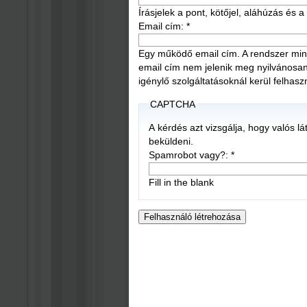
Írásjelek a pont, kötőjel, aláhúzás és
Email cím:
*
Egy működő email cím. A rendszer mind
email cím nem jelenik meg nyilvánosan, é
igénylő szolgáltatásoknál kerül felhasz
CAPTCHA
A kérdés azt vizsgálja, hogy valós l
beküldeni.
Spamrobot vagy?:
*
Fill in the blank