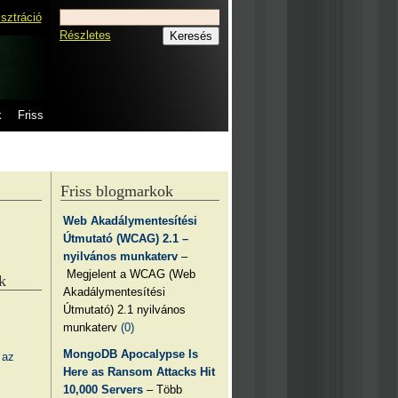
isztráció
Részletes
k
Friss
Friss blogmarkok
Web Akadálymentesítési
Útmutató (WCAG) 2.1 –
nyilvános munkaterv
–
Megjelent a WCAG (Web
k
Akadálymentesítési
Útmutató) 2.1 nyilvános
munkaterv
(0)
MongoDB Apocalypse Is
 az
Here as Ransom Attacks Hit
10,000 Servers
– Több