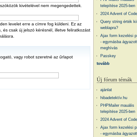
 a szóközök kivételével nem megengedettek.
telepítése 2025-ben
2024 Advent of Cod
Query string érték ki
en levelet erre a címre fog küldeni. Ez az
weblapra?
s csak új jelszó kérésnél, illetve feliratkozást
Ajax form kezelési 
nálásra.
- egymásba ágyazott
meghívás
Passkey
átogató, vagy robot szeretné az űrlapot
tovább
Új fórum témák
ajánlat
hibadetektív.hu
PHPMailer mauális
telepítése 2025-ben
2024 Advent of Cod
Ajax form kezelési 
- egymásba ágyazott