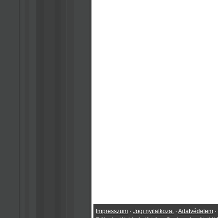
Impresszum
·
Jogi nyilatkozat
·
Adatvédelem