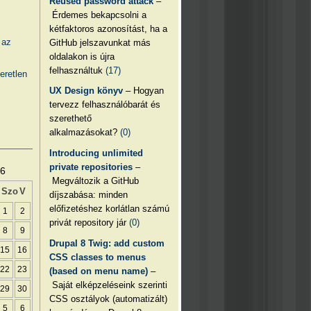
Reused password attack
–
Érdemes bekapcsolni a
kétfaktoros azonosítást, ha a
 az
GitHub jelszavunkat más
oldalakon is újra
felhasználtuk
(17)
eretlen
UX Design könyv
– Hogyan
tervezz felhasználóbarát és
szerethető
alkalmazásokat?
(0)
Introducing unlimited
private repositories
–
26
Megváltozik a GitHub
Szo
V
díjszabása: minden
előfizetéshez korlátlan számú
1
2
privát repository jár
(0)
8
9
Drupal 8 Twig: add custom
15
16
CSS classes to menus
22
23
(based on menu name)
–
Saját elképzeléseink szerinti
29
30
CSS osztályok (automatizált)
5
6