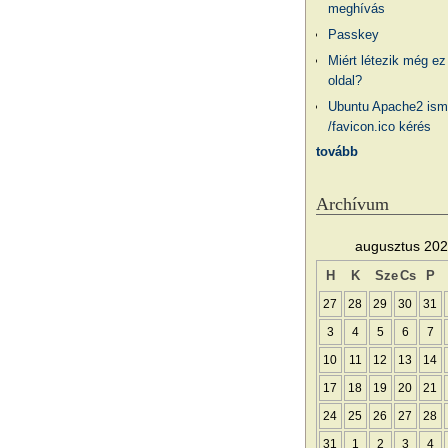
meghívás
Passkey
Miért létezik még ez
oldal?
Ubuntu Apache2 ism
/favicon.ico kérés
tovább
Archívum
augusztus 20
H
K
Sze
Cs
P
27
28
29
30
31
3
4
5
6
7
10
11
12
13
14
17
18
19
20
21
24
25
26
27
28
31
1
2
3
4