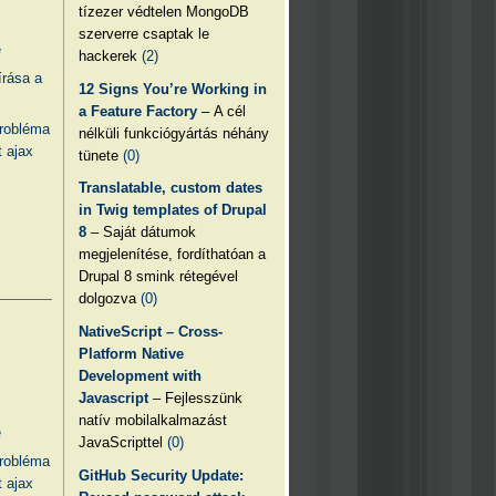
tízezer védtelen MongoDB
szerverre csaptak le
e
hackerek
(2)
írása a
12 Signs You’re Working in
a Feature Factory
– A cél
probléma
nélküli funkciógyártás néhány
 ajax
tünete
(0)
Translatable, custom dates
in Twig templates of Drupal
8
– Saját dátumok
megjelenítése, fordíthatóan a
Drupal 8 smink rétegével
dolgozva
(0)
NativeScript – Cross-
Platform Native
Development with
Javascript
– Fejlesszünk
natív mobilalkalmazást
e
JavaScripttel
(0)
probléma
GitHub Security Update:
 ajax