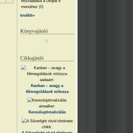
hozzáadása a Drupal 8
menüihez
(0)
tovább»
Könyvajánló
Cikkajánló
aadaam:
Kanban – avagy a
félmegoldások mítosza
airwalker:
Keresőoptimalizálás
chikk:
A Silverlight rövid története