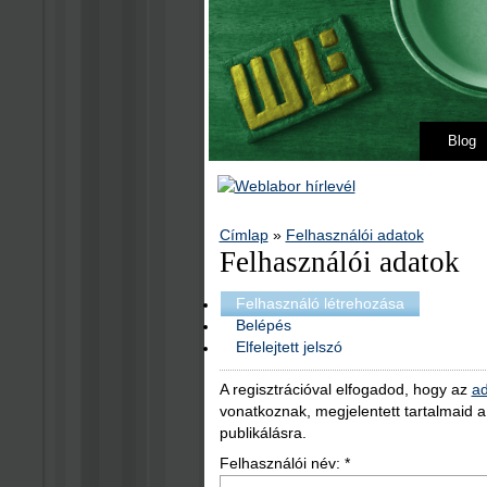
Blog
Címlap
»
Felhasználói adatok
Felhasználói adatok
Felhasználó létrehozása
Belépés
Elfelejtett jelszó
A regisztrációval elfogadod, hogy az
ad
vonatkoznak, megjelentett tartalmaid 
publikálásra.
Felhasználói név:
*