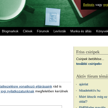
Belépés
vagy
reg
Blogmarkok
Cikkek
Fórumok
Levlisták
Munka és állás
Könyve
Friss csiripek
Csiripek betöltése…
további csiripek»
Aktív fórum témá
ajánlat
atkezelésre vonatkozó eljárásaink
rád is
hibadetektív.hu
a
jogi nyilatkozatunknak
megfelelően kerülnek
Miért létezik még ez
oldal?
PHPMailer mauális