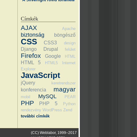
Címkék
AJAX
Apache
biztonság
böngésző
CSS
CSS3
design
Django
Drupal
felület
Firefox
Google
HTML
HTML 5
HTML5
Internet
Explorer
JavaScript
jQuery
keretrendszer
magyar
konferencia
MySQL
mobil
PEAR
PHP
PHP 5
Python
rendezvény
WordPress
Zend
további címkék
(CC) Weblabor, 1999–2017