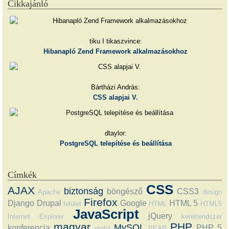
Cikkajánló
tiku I tikaszvince:
Hibanapló Zend Framework alkalmazásokhoz
Bártházi András:
CSS alapjai V.
dtaylor:
PostgreSQL telepítése és beállítása
Címkék
CSS
AJAX
biztonság
böngésző
CSS3
Apache
design
Firefox
Django
Drupal
Google
HTML 5
felület
HTML
HTML5
JavaScript
jQuery
Internet Explorer
keretrendszer
magyar
PHP
MySQL
konferencia
PHP 5
mobil
PEAR