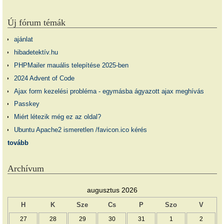
Új fórum témák
ajánlat
hibadetektív.hu
PHPMailer mauális telepítése 2025-ben
2024 Advent of Code
Ajax form kezelési probléma - egymásba ágyazott ajax meghívás
Passkey
Miért létezik még ez az oldal?
Ubuntu Apache2 ismeretlen /favicon.ico kérés
tovább
Archívum
augusztus 2026
H
K
Sze
Cs
P
Szo
V
27
28
29
30
31
1
2