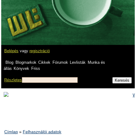
Belépés
vagy
regisztráció
Blog
Blogmarkok
Cikkek
Fórumok
Levlisták
Munka és
állás
Könyvek
Friss
Részletes
Címlap
»
Felhasználói adatok