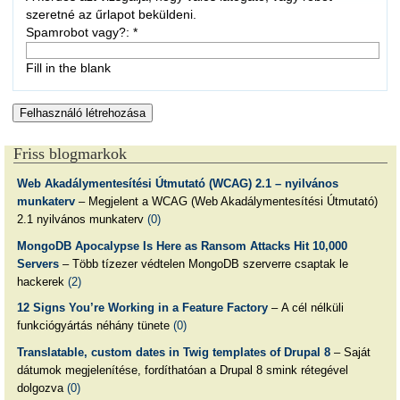
szeretné az űrlapot beküldeni.
Spamrobot vagy?:
*
Fill in the blank
Friss blogmarkok
Web Akadálymentesítési Útmutató (WCAG) 2.1 – nyilvános
munkaterv
– Megjelent a WCAG (Web Akadálymentesítési Útmutató)
2.1 nyilvános munkaterv
(0)
MongoDB Apocalypse Is Here as Ransom Attacks Hit 10,000
Servers
– Több tízezer védtelen MongoDB szerverre csaptak le
hackerek
(2)
12 Signs You’re Working in a Feature Factory
– A cél nélküli
funkciógyártás néhány tünete
(0)
Translatable, custom dates in Twig templates of Drupal 8
– Saját
dátumok megjelenítése, fordíthatóan a Drupal 8 smink rétegével
dolgozva
(0)