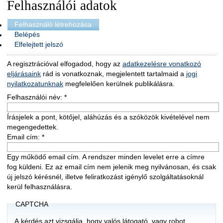
Felhasználói adatok
Felhasználó létrehozása
Belépés
Elfelejtett jelszó
A regisztrációval elfogadod, hogy az
adatkezelésre vonatkozó
eljárásaink
rád is vonatkoznak, megjelentett tartalmaid a
jogi
nyilatkozatunknak
megfelelően kerülnek publikálásra.
Felhasználói név:
*
Írásjelek a pont, kötőjel, aláhúzás és a szóközök kivételével nem
megengedettek.
Email cím:
*
Egy működő email cím. A rendszer minden levelet erre a címre
fog küldeni. Ez az email cím nem jelenik meg nyilvánosan, és csak
új jelszó kérésnél, illetve feliratkozást igénylő szolgáltatásoknál
kerül felhasználásra.
CAPTCHA
A kérdés azt vizsgálja, hogy valós látogató, vagy robot