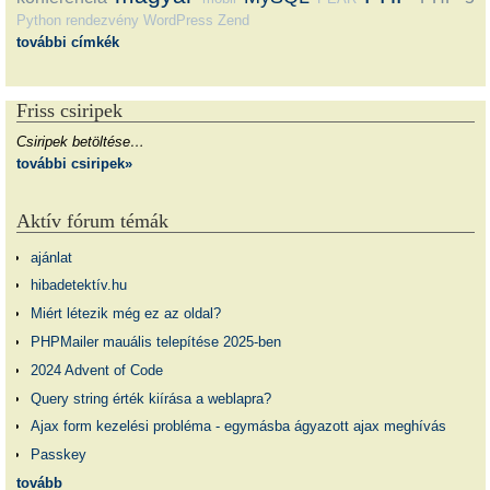
Python
rendezvény
WordPress
Zend
további címkék
Friss csiripek
Csiripek betöltése…
további csiripek»
Aktív fórum témák
ajánlat
hibadetektív.hu
Miért létezik még ez az oldal?
PHPMailer mauális telepítése 2025-ben
2024 Advent of Code
Query string érték kiírása a weblapra?
Ajax form kezelési probléma - egymásba ágyazott ajax meghívás
Passkey
tovább