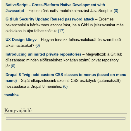
NativeScript – Cross-Platform Native Development with
Javascript
– Fejlesszünk natív mobilalkalmazást JavaScripttel
(0)
GitHub Security Update: Reused password attack
– Érdemes
bekapcsolni a kétfaktoros azonosítást, ha a GitHub jelszavunkat más
oldalakon is újra felhasználtuk
(17)
UX Design könyv
– Hogyan tervezz felhasználóbarát és szerethető
alkalmazásokat?
(0)
Introducing unlimited private repositories
– Megváltozik a GitHub
díjszabása: minden előfizetéshez korlátlan számú privát repository
jár
(0)
Drupal 8 Twig: add custom CSS classes to menus (based on menu
name)
– Saját elképzeléseink szerinti CSS osztályok (automatizált)
hozzáadása a Drupal 8 menüihez
(0)
tovább»
Könyvajánló