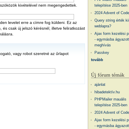
 a szóközök kivételével nem megengedettek.
telepítése 2025-ben
2024 Advent of Cod
Query string érték ki
en levelet erre a címre fog küldeni. Ez az
weblapra?
s csak új jelszó kérésnél, illetve feliratkozást
Ajax form kezelési 
nálásra.
- egymásba ágyazott
meghívás
Passkey
átogató, vagy robot szeretné az űrlapot
tovább
Új fórum témák
ajánlat
hibadetektív.hu
PHPMailer mauális
telepítése 2025-ben
2024 Advent of Cod
Ajax form kezelési 
- egymásba ágyazott