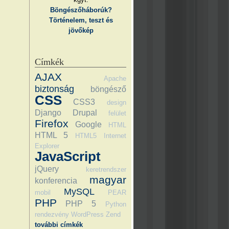
Böngészőháborúk?
Történelem, teszt és
jövőkép
Címkék
AJAX
Apache
biztonság
böngésző
CSS
CSS3
design
Django
Drupal
felület
Firefox
Google
HTML
HTML 5
HTML5
Internet
Explorer
JavaScript
jQuery
keretrendszer
magyar
konferencia
MySQL
mobil
PEAR
PHP
PHP 5
Python
rendezvény
WordPress
Zend
további címkék