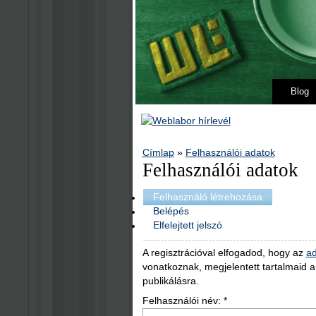
Blog
Címlap
»
Felhasználói adatok
Felhasználói adatok
Felhasználó létrehozása
Belépés
Elfelejtett jelszó
A regisztrációval elfogadod, hogy az
ad
vonatkoznak, megjelentett tartalmaid 
publikálásra.
Felhasználói név:
*