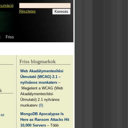
isztráció
Részletes
k
Friss
Friss blogmarkok
Web Akadálymentesítési
Útmutató (WCAG) 2.1 –
nyilvános munkaterv
–
Megjelent a WCAG (Web
k
Akadálymentesítési
Útmutató) 2.1 nyilvános
munkaterv
(0)
MongoDB Apocalypse Is
 az
Here as Ransom Attacks Hit
10,000 Servers
– Több