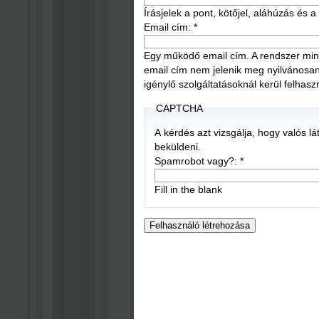
Írásjelek a pont, kötőjel, aláhúzás és
Email cím:
*
Egy működő email cím. A rendszer mind
email cím nem jelenik meg nyilvánosan, é
igénylő szolgáltatásoknál kerül felhasz
CAPTCHA
A kérdés azt vizsgálja, hogy valós l
beküldeni.
Spamrobot vagy?:
*
Fill in the blank