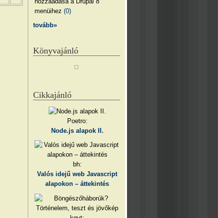
hozzáadása a Drupal 8
menüihez
(0)
tovább»
Könyvajánló
Cikkajánló
Poetro:
Node.js alapok II.
bh:
Valós idejű web Javascript
alapokon – áttekintés
kgyt: