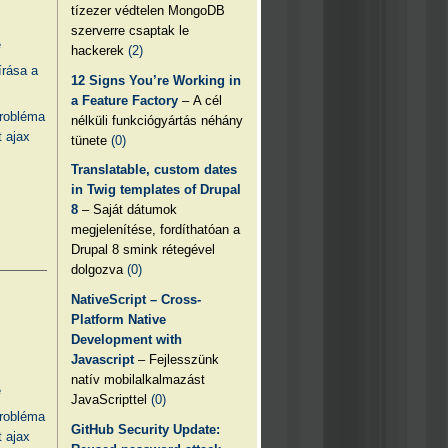
tízezer védtelen MongoDB
szerverre csaptak le
e
hackerek
(2)
írása a
12 Signs You’re Working in
a Feature Factory
– A cél
probléma
nélküli funkciógyártás néhány
 ajax
tünete
(0)
Translatable, custom dates
in Twig templates of Drupal
8
– Saját dátumok
megjelenítése, fordíthatóan a
Drupal 8 smink rétegével
dolgozva
(0)
NativeScript – Cross-
Platform Native
Development with
Javascript
– Fejlesszünk
natív mobilalkalmazást
e
JavaScripttel
(0)
probléma
GitHub Security Update:
 ajax