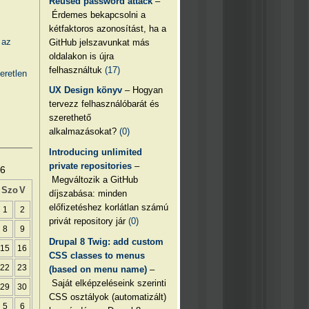
Reused password attack
–
Érdemes bekapcsolni a
kétfaktoros azonosítást, ha a
 az
GitHub jelszavunkat más
oldalakon is újra
felhasználtuk
(17)
eretlen
UX Design könyv
– Hogyan
tervezz felhasználóbarát és
szerethető
alkalmazásokat?
(0)
Introducing unlimited
private repositories
–
26
Megváltozik a GitHub
Szo
V
díjszabása: minden
előfizetéshez korlátlan számú
1
2
privát repository jár
(0)
8
9
Drupal 8 Twig: add custom
15
16
CSS classes to menus
22
23
(based on menu name)
–
Saját elképzeléseink szerinti
29
30
CSS osztályok (automatizált)
5
6