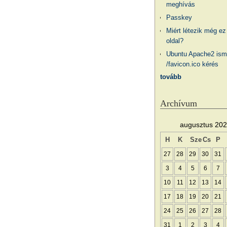
meghívás
Passkey
Miért létezik még ez
oldal?
Ubuntu Apache2 ism
/favicon.ico kérés
tovább
Archívum
augusztus 20
H
K
Sze
Cs
P
27
28
29
30
31
3
4
5
6
7
10
11
12
13
14
17
18
19
20
21
24
25
26
27
28
31
1
2
3
4