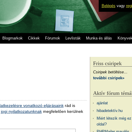
Belépés
vagy
reg
Blogmarkok
Cikkek
Fórumok
Levlisták
Munka és állás
Könyve
Friss csiripek
Csiripek betöltése…
további csiripek»
Aktív fórum témá
ajánlat
atkezelésre vonatkozó eljárásaink
rád is
hibadetektív.hu
a
jogi nyilatkozatunknak
megfelelően kerülnek
Miért létezik még ez
oldal?
PHPMailer mauális