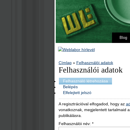
Blog
Címlap
»
Felhasználói adatok
Felhasználói adatok
Felhasználó létrehozása
Belépés
Elfelejtett jelszó
A regisztrációval elfogadod, hogy az
ad
vonatkoznak, megjelentett tartalmaid 
publikálásra.
Felhasználói név:
*