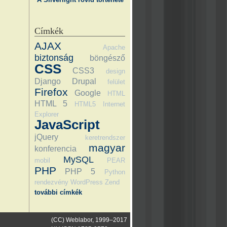
Címkék
AJAX
Apache
biztonság
böngésző
CSS
CSS3
design
Django
Drupal
felület
Firefox
Google
HTML
HTML 5
HTML5
Internet
Explorer
JavaScript
jQuery
keretrendszer
magyar
konferencia
MySQL
mobil
PEAR
PHP
PHP 5
Python
rendezvény
WordPress
Zend
további címkék
(CC) Weblabor, 1999–2017