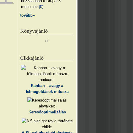
hozzáadása a Drupal 8
menüihez
(0)
tovább»
Könyvajánló
Cikkajánló
aadaam:
Kanban – avagy a
félmegoldások mítosza
airwalker:
Keresőoptimalizálás
chikk:
A Silverlight rövid története