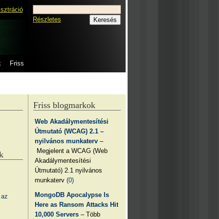
isztráció
Részletes
k
Friss
Friss blogmarkok
Web Akadálymentesítési
Útmutató (WCAG) 2.1 –
nyilvános munkaterv
–
Megjelent a WCAG (Web
k
Akadálymentesítési
Útmutató) 2.1 nyilvános
munkaterv
(0)
MongoDB Apocalypse Is
 az
Here as Ransom Attacks Hit
10,000 Servers
– Több