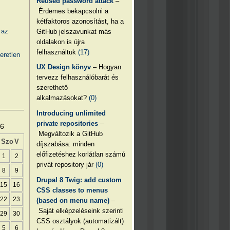
Reused password attack
–
Érdemes bekapcsolni a
kétfaktoros azonosítást, ha a
 az
GitHub jelszavunkat más
oldalakon is újra
felhasználtuk
(17)
eretlen
UX Design könyv
– Hogyan
tervezz felhasználóbarát és
szerethető
alkalmazásokat?
(0)
Introducing unlimited
private repositories
–
26
Megváltozik a GitHub
Szo
V
díjszabása: minden
előfizetéshez korlátlan számú
1
2
privát repository jár
(0)
8
9
Drupal 8 Twig: add custom
15
16
CSS classes to menus
22
23
(based on menu name)
–
Saját elképzeléseink szerinti
29
30
CSS osztályok (automatizált)
5
6