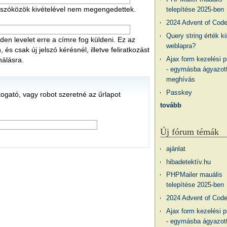
 a szóközök kivételével nem megengedettek.
telepítése 2025-ben
2024 Advent of Cod
Query string érték ki
en levelet erre a címre fog küldeni. Ez az
weblapra?
s csak új jelszó kérésnél, illetve feliratkozást
Ajax form kezelési 
nálásra.
- egymásba ágyazott
meghívás
Passkey
átogató, vagy robot szeretné az űrlapot
tovább
Új fórum témák
ajánlat
hibadetektív.hu
PHPMailer mauális
telepítése 2025-ben
2024 Advent of Cod
Ajax form kezelési 
- egymásba ágyazott