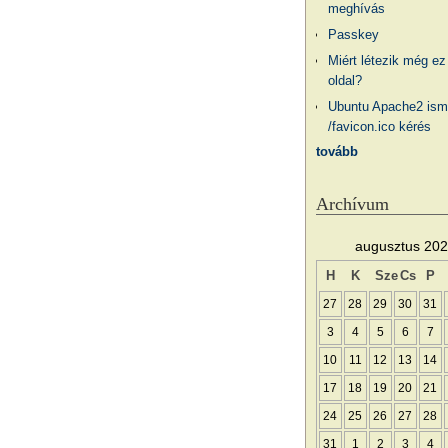
meghívás
Passkey
Miért létezik még ez
oldal?
Ubuntu Apache2 ism
/favicon.ico kérés
tovább
Archívum
augusztus 20
H
K
Sze
Cs
P
27
28
29
30
31
3
4
5
6
7
10
11
12
13
14
17
18
19
20
21
24
25
26
27
28
31
1
2
3
4