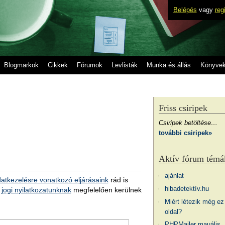
Belépés
vagy
reg
Blogmarkok
Cikkek
Fórumok
Levlisták
Munka és állás
Könyve
Friss csiripek
Csiripek betöltése…
további csiripek»
Aktív fórum témá
ajánlat
atkezelésre vonatkozó eljárásaink
rád is
hibadetektív.hu
a
jogi nyilatkozatunknak
megfelelően kerülnek
Miért létezik még ez
oldal?
PHPMailer mauális