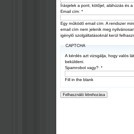
Írásjelek a pont, kötőjel, aláhúzás és
Email cím:
*
Egy működő email cím. A rendszer mind
email cím nem jelenik meg nyilvánosan, é
igénylő szolgáltatásoknál kerül felhasz
CAPTCHA
A kérdés azt vizsgálja, hogy valós l
beküldeni.
Spamrobot vagy?:
*
Fill in the blank