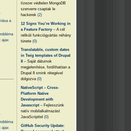
tízezer védtelen MongoDB
szerverre csaptak le
e
hackerek
(2)
írása a
12 Signs You’re Working in
a Feature Factory
– A cél
probléma
nélküli funkciógyártás néhány
 ajax
tünete
(0)
Translatable, custom dates
in Twig templates of Drupal
8
– Saját dátumok
megjelenítése, fordíthatóan a
Drupal 8 smink rétegével
dolgozva
(0)
NativeScript – Cross-
Platform Native
Development with
Javascript
– Fejlesszünk
natív mobilalkalmazást
e
JavaScripttel
(0)
probléma
GitHub Security Update:
 ajax