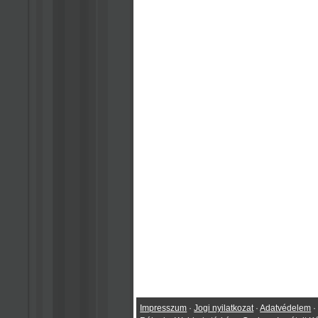
Impresszum
·
Jogi nyilatkozat
·
Adatvédelem