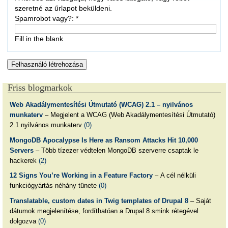
szeretné az űrlapot beküldeni.
Spamrobot vagy?:
*
Fill in the blank
Friss blogmarkok
Web Akadálymentesítési Útmutató (WCAG) 2.1 – nyilvános
munkaterv
– Megjelent a WCAG (Web Akadálymentesítési Útmutató)
2.1 nyilvános munkaterv
(0)
MongoDB Apocalypse Is Here as Ransom Attacks Hit 10,000
Servers
– Több tízezer védtelen MongoDB szerverre csaptak le
hackerek
(2)
12 Signs You’re Working in a Feature Factory
– A cél nélküli
funkciógyártás néhány tünete
(0)
Translatable, custom dates in Twig templates of Drupal 8
– Saját
dátumok megjelenítése, fordíthatóan a Drupal 8 smink rétegével
dolgozva
(0)