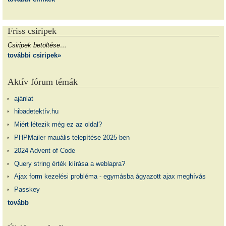
Friss csiripek
Csiripek betöltése…
további csiripek»
Aktív fórum témák
ajánlat
hibadetektív.hu
Miért létezik még ez az oldal?
PHPMailer mauális telepítése 2025-ben
2024 Advent of Code
Query string érték kiírása a weblapra?
Ajax form kezelési probléma - egymásba ágyazott ajax meghívás
Passkey
tovább