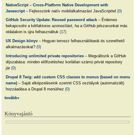
NativeScript – Cross-Platform Native Development with
Javascript
– Fejlesszünk natív mobilalkalmazást JavaScripttel
(0)
GitHub Security Update: Reused password attack
– Érdemes
bekapcsolni a kétfaktoros azonosítást, ha a GitHub jelszavunkat más
oldalakon is újra felhasználtuk
(17)
UX Design könyv
– Hogyan tervezz felhasználóbarát és szerethető
alkalmazásokat?
(0)
Introducing unlimited private repositories
– Megváltozik a GitHub
díjszabása: minden előfizetéshez korlátlan számú privát repository
jár
(0)
Drupal 8 Twig: add custom CSS classes to menus (based on menu
name)
– Saját elképzeléseink szerinti CSS osztályok (automatizált)
hozzáadása a Drupal 8 menüihez
(0)
tovább»
Könyvajánló