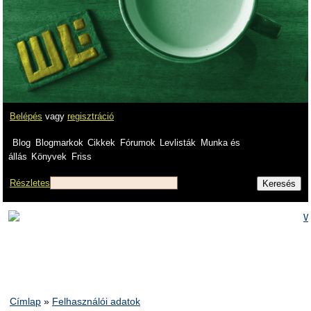
Belépés
vagy
regisztráció
Blog
Blogmarkok
Cikkek
Fórumok
Levlisták
Munka és
állás
Könyvek
Friss
Részletes
Címlap
»
Felhasználói adatok