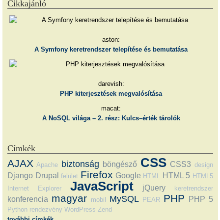
Cikkajánló
aston:
A Symfony keretrendszer telepítése és bemutatása
darevish:
PHP kiterjesztések megvalósítása
macat:
A NoSQL világa – 2. rész: Kulcs–érték tárolók
Címkék
CSS
AJAX
biztonság
böngésző
CSS3
Apache
design
Firefox
Django
Drupal
Google
HTML 5
felület
HTML
HTML5
JavaScript
jQuery
Internet Explorer
keretrendszer
magyar
PHP
MySQL
konferencia
PHP 5
mobil
PEAR
Python
rendezvény
WordPress
Zend
további címkék