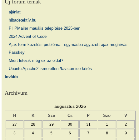
Új fórum témák
ajánlat
hibadetektív.hu
PHPMailer mauális telepítése 2025-ben
2024 Advent of Code
Ajax form kezelési probléma - egymásba ágyazott ajax meghívás
Passkey
Miért létezik még ez az oldal?
Ubuntu Apache2 ismeretlen /favicon.ico kérés
tovább
Archívum
augusztus 2026
H
K
Sze
Cs
P
Szo
V
27
28
29
30
31
1
2
3
4
5
6
7
8
9