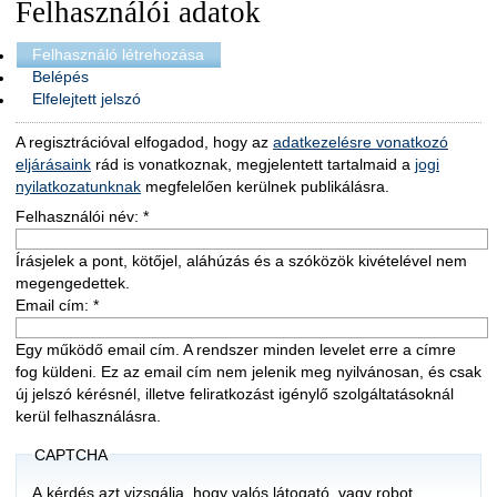
Felhasználói adatok
Felhasználó létrehozása
Belépés
Elfelejtett jelszó
A regisztrációval elfogadod, hogy az
adatkezelésre vonatkozó
eljárásaink
rád is vonatkoznak, megjelentett tartalmaid a
jogi
nyilatkozatunknak
megfelelően kerülnek publikálásra.
Felhasználói név:
*
Írásjelek a pont, kötőjel, aláhúzás és a szóközök kivételével nem
megengedettek.
Email cím:
*
Egy működő email cím. A rendszer minden levelet erre a címre
fog küldeni. Ez az email cím nem jelenik meg nyilvánosan, és csak
új jelszó kérésnél, illetve feliratkozást igénylő szolgáltatásoknál
kerül felhasználásra.
CAPTCHA
A kérdés azt vizsgálja, hogy valós látogató, vagy robot