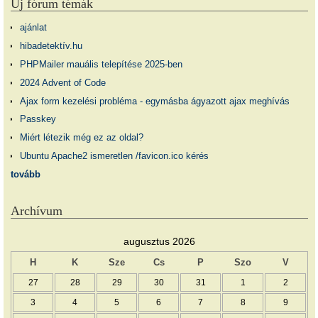
Új fórum témák
ajánlat
hibadetektív.hu
PHPMailer mauális telepítése 2025-ben
2024 Advent of Code
Ajax form kezelési probléma - egymásba ágyazott ajax meghívás
Passkey
Miért létezik még ez az oldal?
Ubuntu Apache2 ismeretlen /favicon.ico kérés
tovább
Archívum
augusztus 2026
H
K
Sze
Cs
P
Szo
V
27
28
29
30
31
1
2
3
4
5
6
7
8
9