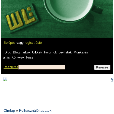
Belépés
vagy
regisztráció
Blog
Blogmarkok
Cikkek
Fórumok
Levlisták
Munka és
állás
Könyvek
Friss
Részletes
Címlap
»
Felhasználói adatok