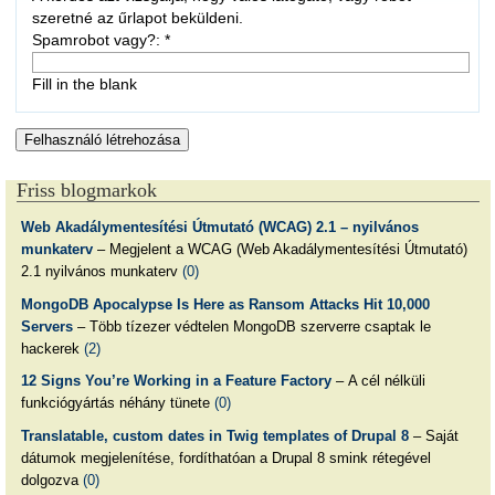
szeretné az űrlapot beküldeni.
Spamrobot vagy?:
*
Fill in the blank
Friss blogmarkok
Web Akadálymentesítési Útmutató (WCAG) 2.1 – nyilvános
munkaterv
– Megjelent a WCAG (Web Akadálymentesítési Útmutató)
2.1 nyilvános munkaterv
(0)
MongoDB Apocalypse Is Here as Ransom Attacks Hit 10,000
Servers
– Több tízezer védtelen MongoDB szerverre csaptak le
hackerek
(2)
12 Signs You’re Working in a Feature Factory
– A cél nélküli
funkciógyártás néhány tünete
(0)
Translatable, custom dates in Twig templates of Drupal 8
– Saját
dátumok megjelenítése, fordíthatóan a Drupal 8 smink rétegével
dolgozva
(0)