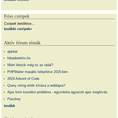
Friss csiripek
Csiripek betöltése…
további csiripek»
Aktív fórum témák
ajánlat
hibadetektív.hu
Miért létezik még ez az oldal?
PHPMailer mauális telepítése 2025-ben
2024 Advent of Code
Query string érték kiírása a weblapra?
Ajax form kezelési probléma - egymásba ágyazott ajax meghívás
Passkey
tovább