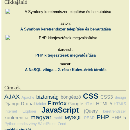
Cikkajánló
aston:
A Symfony keretrendszer telepítése és bemutatása
darevish:
PHP kiterjesztések megvalósítása
macat:
A NoSQL világa – 2. rész: Kulcs–érték tárolók
Címkék
CSS
AJAX
biztonság
böngésző
CSS3
Apache
design
Firefox
Django
Drupal
Google
HTML 5
felület
HTML
HTML5
JavaScript
jQuery
Internet Explorer
keretrendszer
magyar
PHP
MySQL
konferencia
PHP 5
mobil
PEAR
Python
rendezvény
WordPress
Zend
további címkék