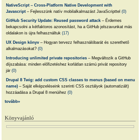
NativeScript – Cross-Platform Native Development with
Javascript
– Fejlesszünk natív mobilalkalmazást JavaScripttel
(0)
GitHub Security Update: Reused password attack
– Érdemes
bekapcsolni a kétfaktoros azonosítást, ha a GitHub jelszavunkat más
oldalakon is újra felhasználtuk
(17)
UX Design könyv
– Hogyan tervezz felhasználóbarát és szerethető
alkalmazásokat?
(0)
Introducing unlimited private repositories
– Megváltozik a GitHub
díjszabása: minden előfizetéshez korlátlan számú privát repository
jár
(0)
Drupal 8 Twig: add custom CSS classes to menus (based on menu
name)
– Saját elképzeléseink szerinti CSS osztályok (automatizált)
hozzáadása a Drupal 8 menüihez
(0)
tovább»
Könyvajánló