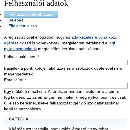
Felhasználói adatok
Felhasználó létrehozása
Belépés
Elfelejtett jelszó
A regisztrációval elfogadod, hogy az
adatkezelésre vonatkozó
eljárásaink
rád is vonatkoznak, megjelentett tartalmaid a
jogi
nyilatkozatunknak
megfelelően kerülnek publikálásra.
Felhasználói név:
*
Írásjelek a pont, kötőjel, aláhúzás és a szóközök kivételével nem
megengedettek.
Email cím:
*
Egy működő email cím. A rendszer minden levelet erre a címre
fog küldeni. Ez az email cím nem jelenik meg nyilvánosan, és csak
új jelszó kérésnél, illetve feliratkozást igénylő szolgáltatásoknál
kerül felhasználásra.
CAPTCHA
A kérdés azt vizsgálja, hogy valós látogató, vagy robot