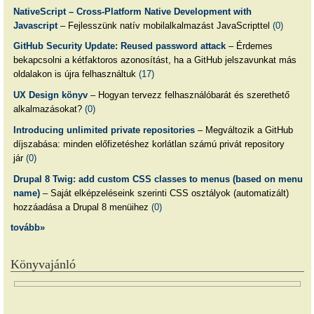
NativeScript – Cross-Platform Native Development with
Javascript
– Fejlesszünk natív mobilalkalmazást JavaScripttel
(0)
GitHub Security Update: Reused password attack
– Érdemes
bekapcsolni a kétfaktoros azonosítást, ha a GitHub jelszavunkat más
oldalakon is újra felhasználtuk
(17)
UX Design könyv
– Hogyan tervezz felhasználóbarát és szerethető
alkalmazásokat?
(0)
Introducing unlimited private repositories
– Megváltozik a GitHub
díjszabása: minden előfizetéshez korlátlan számú privát repository
jár
(0)
Drupal 8 Twig: add custom CSS classes to menus (based on menu
name)
– Saját elképzeléseink szerinti CSS osztályok (automatizált)
hozzáadása a Drupal 8 menüihez
(0)
tovább»
Könyvajánló