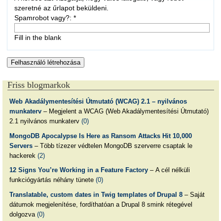
szeretné az űrlapot beküldeni.
Spamrobot vagy?:
*
Fill in the blank
Friss blogmarkok
Web Akadálymentesítési Útmutató (WCAG) 2.1 – nyilvános
munkaterv
– Megjelent a WCAG (Web Akadálymentesítési Útmutató)
2.1 nyilvános munkaterv
(0)
MongoDB Apocalypse Is Here as Ransom Attacks Hit 10,000
Servers
– Több tízezer védtelen MongoDB szerverre csaptak le
hackerek
(2)
12 Signs You’re Working in a Feature Factory
– A cél nélküli
funkciógyártás néhány tünete
(0)
Translatable, custom dates in Twig templates of Drupal 8
– Saját
dátumok megjelenítése, fordíthatóan a Drupal 8 smink rétegével
dolgozva
(0)