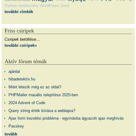
Python
rendezvény
WordPress
Zend
további címkék
Friss csiripek
Csiripek betöltése…
további csiripek»
Aktív fórum témák
ajánlat
hibadetektív.hu
Miért létezik még ez az oldal?
PHPMailer mauális telepítése 2025-ben
2024 Advent of Code
Query string érték kiírása a weblapra?
Ajax form kezelési probléma - egymásba ágyazott ajax meghívás
Passkey
tovább