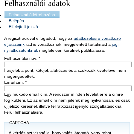
Felhasználói adatok
Felhasználó létrehozása
Belépés
Elfelejtett jelszó
A regisztrációval elfogadod, hogy az
adatkezelésre vonatkozó
eljárásaink
rád is vonatkoznak, megjelentett tartalmaid a
jogi
nyilatkozatunknak
megfelelően kerülnek publikálásra.
Felhasználói név:
*
Írásjelek a pont, kötőjel, aláhúzás és a szóközök kivételével nem
megengedettek.
Email cím:
*
Egy működő email cím. A rendszer minden levelet erre a címre
fog küldeni. Ez az email cím nem jelenik meg nyilvánosan, és csak
új jelszó kérésnél, illetve feliratkozást igénylő szolgáltatásoknál
kerül felhasználásra.
CAPTCHA
A kérdés azt vizsgálja, hogy valós látogató, vagy robot