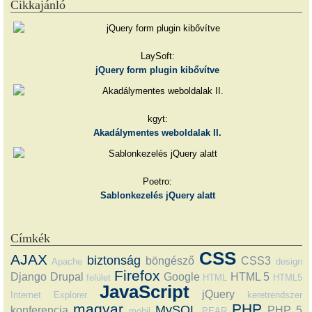
Cikkajánló
LaySoft:
jQuery form plugin kibővítve
kgyt:
Akadálymentes weboldalak II.
Poetro:
Sablonkezelés jQuery alatt
Címkék
CSS
AJAX
biztonság
böngésző
CSS3
Apache
design
Firefox
Django
Drupal
Google
HTML 5
felület
HTML
HTML5
JavaScript
jQuery
Internet Explorer
keretrendszer
magyar
PHP
MySQL
konferencia
PHP 5
mobil
PEAR