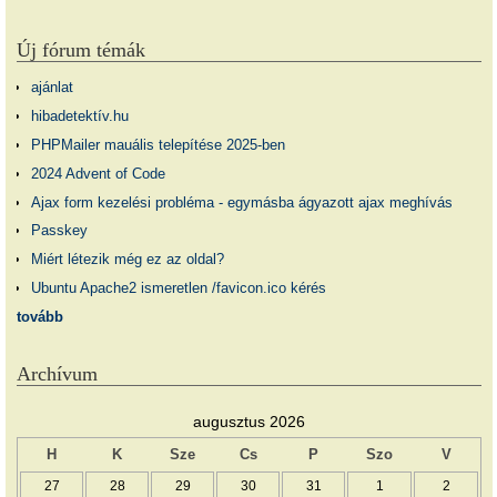
Új fórum témák
ajánlat
hibadetektív.hu
PHPMailer mauális telepítése 2025-ben
2024 Advent of Code
Ajax form kezelési probléma - egymásba ágyazott ajax meghívás
Passkey
Miért létezik még ez az oldal?
Ubuntu Apache2 ismeretlen /favicon.ico kérés
tovább
Archívum
augusztus 2026
H
K
Sze
Cs
P
Szo
V
27
28
29
30
31
1
2