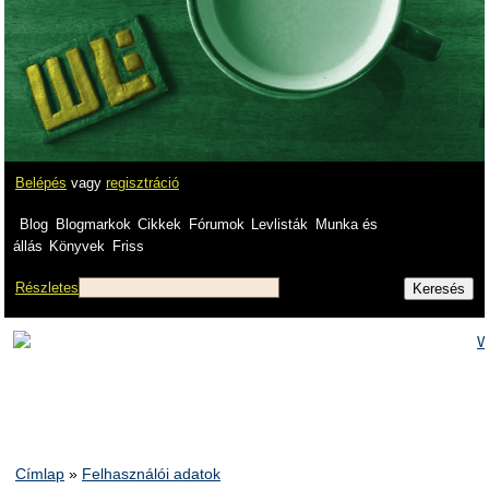
Belépés
vagy
regisztráció
Blog
Blogmarkok
Cikkek
Fórumok
Levlisták
Munka és
állás
Könyvek
Friss
Részletes
Címlap
»
Felhasználói adatok