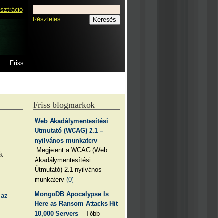
isztráció
Részletes
k
Friss
Friss blogmarkok
Web Akadálymentesítési
Útmutató (WCAG) 2.1 –
nyilvános munkaterv
–
Megjelent a WCAG (Web
k
Akadálymentesítési
Útmutató) 2.1 nyilvános
munkaterv
(0)
MongoDB Apocalypse Is
 az
Here as Ransom Attacks Hit
10,000 Servers
– Több