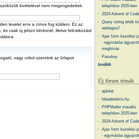
 a szóközök kivételével nem megengedettek.
telepítése 2025-ben
2024 Advent of Cod
Query string érték ki
en levelet erre a címre fog küldeni. Ez az
weblapra?
s csak új jelszó kérésnél, illetve feliratkozást
Ajax form kezelési 
nálásra.
- egymásba ágyazott
meghívás
Passkey
átogató, vagy robot szeretné az űrlapot
tovább
Új fórum témák
ajánlat
hibadetektív.hu
PHPMailer mauális
telepítése 2025-ben
2024 Advent of Cod
Ajax form kezelési 
- egymásba ágyazott