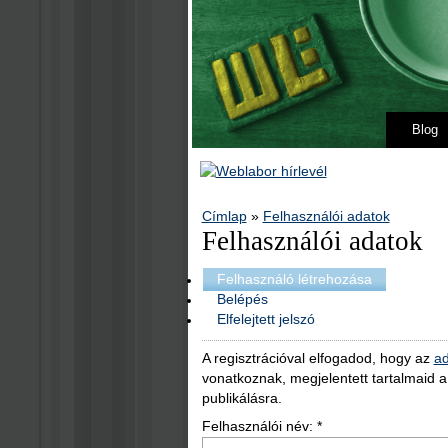
Blog
Címlap
»
Felhasználói adatok
Felhasználói adatok
Felhasználó létrehozása
Belépés
Elfelejtett jelszó
A regisztrációval elfogadod, hogy az
ad
vonatkoznak, megjelentett tartalmaid 
publikálásra.
Felhasználói név:
*