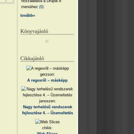
hozzáadása a Drupal 8
menüihez
(0)
tovább»
Könyvajánló
Cikkajánló
gerzson:
A regexről – másképp
janoszen:
Nagy terhelésű rendszerek
fejlesztése 4. – Üzemeltetés
chikk:
Web Slices