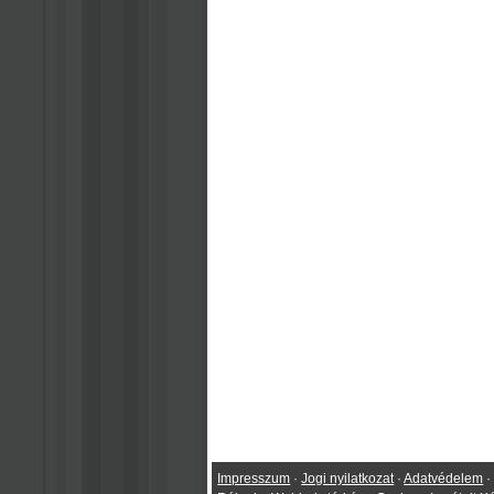
Impresszum
·
Jogi nyilatkozat
·
Adatvédelem