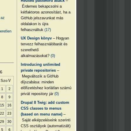
Reused password attack
–
Érdemes bekapcsolni a
kétfaktoros azonosítást, ha a
 az
GitHub jelszavunkat más
oldalakon is újra
felhasználtuk
(17)
eretlen
UX Design könyv
– Hogyan
tervezz felhasználóbarát és
szerethető
alkalmazásokat?
(0)
Introducing unlimited
private repositories
–
26
Megváltozik a GitHub
Szo
V
díjszabása: minden
előfizetéshez korlátlan számú
1
2
privát repository jár
(0)
8
9
Drupal 8 Twig: add custom
15
16
CSS classes to menus
22
23
(based on menu name)
–
Saját elképzeléseink szerinti
29
30
CSS osztályok (automatizált)
5
6