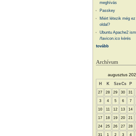
meghívás
Passkey
Miért létezik még ez
oldal?
Ubuntu Apache2 ism
/favicon.ico kérés
tovább
Archívum
augusztus 20
H
K
Sze
Cs
P
27
28
29
30
31
3
4
5
6
7
10
11
12
13
14
17
18
19
20
21
24
25
26
27
28
31
1
2
3
4