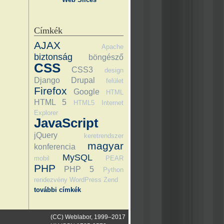
Címkék
AJAX
Apache
biztonság
böngésző
CSS
CSS3
design
Django
Drupal
felület
Firefox
Google
HTML
HTML 5
HTML5
Internet
Explorer
JavaScript
jQuery
keretrendszer
magyar
konferencia
MySQL
mobil
PEAR
PHP
PHP 5
Python
rendezvény
WordPress
Zend
további címkék
(CC) Weblabor, 1999–2017