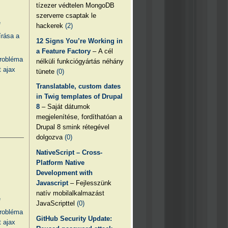
tízezer védtelen MongoDB
szerverre csaptak le
e
hackerek
(2)
írása a
12 Signs You’re Working in
a Feature Factory
– A cél
probléma
nélküli funkciógyártás néhány
 ajax
tünete
(0)
Translatable, custom dates
in Twig templates of Drupal
8
– Saját dátumok
megjelenítése, fordíthatóan a
Drupal 8 smink rétegével
dolgozva
(0)
NativeScript – Cross-
Platform Native
Development with
Javascript
– Fejlesszünk
natív mobilalkalmazást
e
JavaScripttel
(0)
probléma
GitHub Security Update:
 ajax