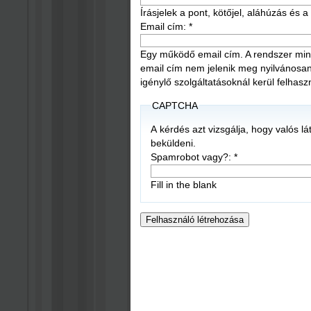
Írásjelek a pont, kötőjel, aláhúzás és
Email cím:
*
Egy működő email cím. A rendszer mind
email cím nem jelenik meg nyilvánosan, é
igénylő szolgáltatásoknál kerül felhasz
CAPTCHA
A kérdés azt vizsgálja, hogy valós l
beküldeni.
Spamrobot vagy?:
*
Fill in the blank