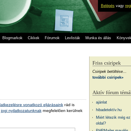
Belépés
vagy
reg
Blogmarkok
Cikkek
Fórumok
Levlisták
Munka és állás
Könyve
Friss csiripek
Csiripek betöltése…
további csiripek»
Aktív fórum témá
ajánlat
atkezelésre vonatkozó eljárásaink
rád is
hibadetektív.hu
a
jogi nyilatkozatunknak
megfelelően kerülnek
Miért létezik még ez
oldal?
PHPMailer mauális