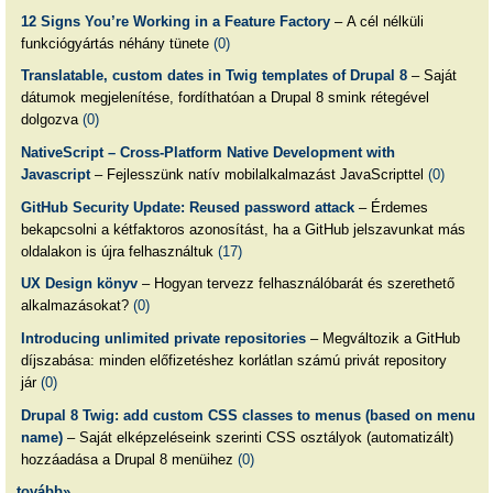
12 Signs You’re Working in a Feature Factory
– A cél nélküli
funkciógyártás néhány tünete
(0)
Translatable, custom dates in Twig templates of Drupal 8
– Saját
dátumok megjelenítése, fordíthatóan a Drupal 8 smink rétegével
dolgozva
(0)
NativeScript – Cross-Platform Native Development with
Javascript
– Fejlesszünk natív mobilalkalmazást JavaScripttel
(0)
GitHub Security Update: Reused password attack
– Érdemes
bekapcsolni a kétfaktoros azonosítást, ha a GitHub jelszavunkat más
oldalakon is újra felhasználtuk
(17)
UX Design könyv
– Hogyan tervezz felhasználóbarát és szerethető
alkalmazásokat?
(0)
Introducing unlimited private repositories
– Megváltozik a GitHub
díjszabása: minden előfizetéshez korlátlan számú privát repository
jár
(0)
Drupal 8 Twig: add custom CSS classes to menus (based on menu
name)
– Saját elképzeléseink szerinti CSS osztályok (automatizált)
hozzáadása a Drupal 8 menüihez
(0)
tovább»