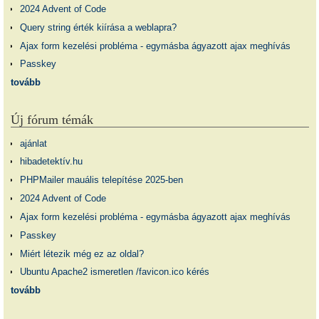
2024 Advent of Code
Query string érték kiírása a weblapra?
Ajax form kezelési probléma - egymásba ágyazott ajax meghívás
Passkey
tovább
Új fórum témák
ajánlat
hibadetektív.hu
PHPMailer mauális telepítése 2025-ben
2024 Advent of Code
Ajax form kezelési probléma - egymásba ágyazott ajax meghívás
Passkey
Miért létezik még ez az oldal?
Ubuntu Apache2 ismeretlen /favicon.ico kérés
tovább