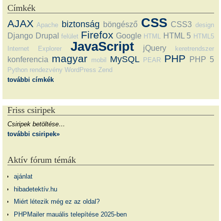
Címkék
CSS
AJAX
biztonság
böngésző
CSS3
Apache
design
Firefox
Django
Drupal
Google
HTML 5
felület
HTML
HTML5
JavaScript
jQuery
Internet Explorer
keretrendszer
magyar
PHP
MySQL
konferencia
PHP 5
mobil
PEAR
Python
rendezvény
WordPress
Zend
további címkék
Friss csiripek
Csiripek betöltése…
további csiripek»
Aktív fórum témák
ajánlat
hibadetektív.hu
Miért létezik még ez az oldal?
PHPMailer mauális telepítése 2025-ben