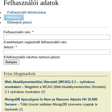
Felhasználói adatok
Felhasználó létrehozása
Belépés
Elfelejtett jelszó
Felhasználói név:
*
A webhelyen regisztrált felhasználói név.
Jelszó:
*
A felhasználói névhez tartozó jelszó.
Friss blogmarkok
Web Akadálymentesítési Útmutató (WCAG) 2.1 – nyilvános
munkaterv
– Megjelent a WCAG (Web Akadálymentesítési Útmutató)
2.1 nyilvános munkaterv
(0)
MongoDB Apocalypse Is Here as Ransom Attacks Hit 10,000
Servers
– Több tízezer védtelen MongoDB szerverre csaptak le
hackerek
(2)