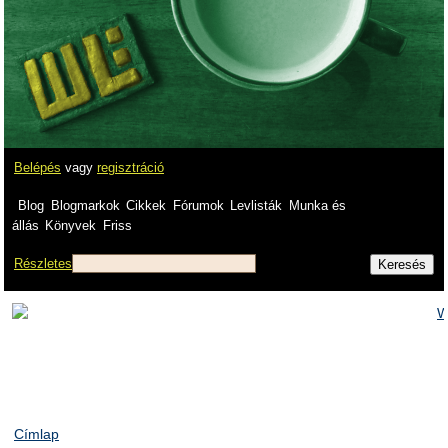
Belépés
vagy
regisztráció
Blog
Blogmarkok
Cikkek
Fórumok
Levlisták
Munka és
állás
Könyvek
Friss
Részletes
Címlap