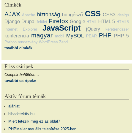
Címkék
CSS
AJAX
biztonság
böngésző
CSS3
Apache
design
Firefox
Django
Drupal
Google
HTML 5
felület
HTML
HTML5
JavaScript
jQuery
Internet Explorer
keretrendszer
magyar
PHP
MySQL
konferencia
PHP 5
mobil
PEAR
Python
rendezvény
WordPress
Zend
további címkék
Friss csiripek
Csiripek betöltése…
további csiripek»
Aktív fórum témák
ajánlat
hibadetektív.hu
Miért létezik még ez az oldal?
PHPMailer mauális telepítése 2025-ben