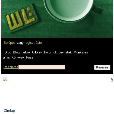
Belépés
vagy
regisztráció
Blog
Blogmarkok
Cikkek
Fórumok
Levlisták
Munka és
állás
Könyvek
Friss
Részletes
Címlap