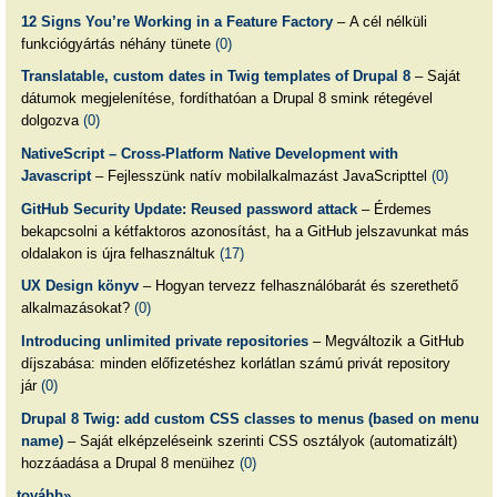
12 Signs You’re Working in a Feature Factory
– A cél nélküli
funkciógyártás néhány tünete
(0)
Translatable, custom dates in Twig templates of Drupal 8
– Saját
dátumok megjelenítése, fordíthatóan a Drupal 8 smink rétegével
dolgozva
(0)
NativeScript – Cross-Platform Native Development with
Javascript
– Fejlesszünk natív mobilalkalmazást JavaScripttel
(0)
GitHub Security Update: Reused password attack
– Érdemes
bekapcsolni a kétfaktoros azonosítást, ha a GitHub jelszavunkat más
oldalakon is újra felhasználtuk
(17)
UX Design könyv
– Hogyan tervezz felhasználóbarát és szerethető
alkalmazásokat?
(0)
Introducing unlimited private repositories
– Megváltozik a GitHub
díjszabása: minden előfizetéshez korlátlan számú privát repository
jár
(0)
Drupal 8 Twig: add custom CSS classes to menus (based on menu
name)
– Saját elképzeléseink szerinti CSS osztályok (automatizált)
hozzáadása a Drupal 8 menüihez
(0)
tovább»