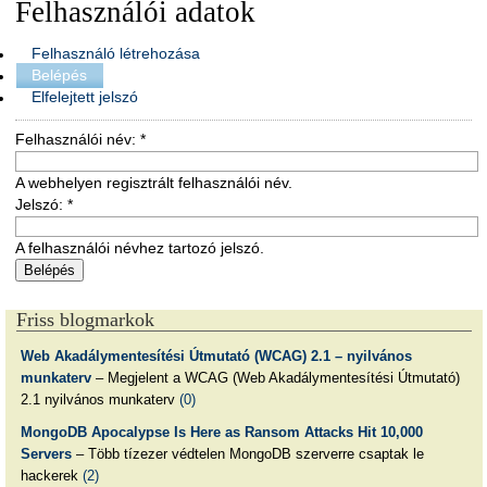
Felhasználói adatok
Felhasználó létrehozása
Belépés
Elfelejtett jelszó
Felhasználói név:
*
A webhelyen regisztrált felhasználói név.
Jelszó:
*
A felhasználói névhez tartozó jelszó.
Friss blogmarkok
Web Akadálymentesítési Útmutató (WCAG) 2.1 – nyilvános
munkaterv
– Megjelent a WCAG (Web Akadálymentesítési Útmutató)
2.1 nyilvános munkaterv
(0)
MongoDB Apocalypse Is Here as Ransom Attacks Hit 10,000
Servers
– Több tízezer védtelen MongoDB szerverre csaptak le
hackerek
(2)