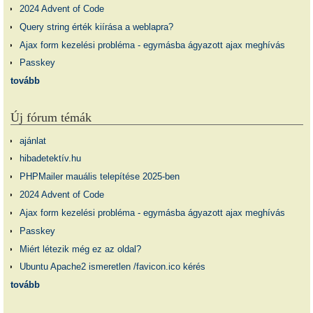
2024 Advent of Code
Query string érték kiírása a weblapra?
Ajax form kezelési probléma - egymásba ágyazott ajax meghívás
Passkey
tovább
Új fórum témák
ajánlat
hibadetektív.hu
PHPMailer mauális telepítése 2025-ben
2024 Advent of Code
Ajax form kezelési probléma - egymásba ágyazott ajax meghívás
Passkey
Miért létezik még ez az oldal?
Ubuntu Apache2 ismeretlen /favicon.ico kérés
tovább