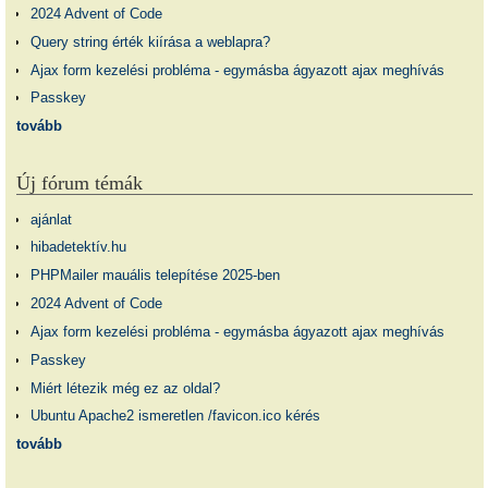
2024 Advent of Code
Query string érték kiírása a weblapra?
Ajax form kezelési probléma - egymásba ágyazott ajax meghívás
Passkey
tovább
Új fórum témák
ajánlat
hibadetektív.hu
PHPMailer mauális telepítése 2025-ben
2024 Advent of Code
Ajax form kezelési probléma - egymásba ágyazott ajax meghívás
Passkey
Miért létezik még ez az oldal?
Ubuntu Apache2 ismeretlen /favicon.ico kérés
tovább