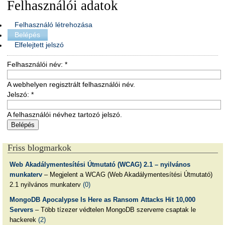
Felhasználói adatok
Felhasználó létrehozása
Belépés
Elfelejtett jelszó
Felhasználói név:
*
A webhelyen regisztrált felhasználói név.
Jelszó:
*
A felhasználói névhez tartozó jelszó.
Friss blogmarkok
Web Akadálymentesítési Útmutató (WCAG) 2.1 – nyilvános
munkaterv
– Megjelent a WCAG (Web Akadálymentesítési Útmutató)
2.1 nyilvános munkaterv
(0)
MongoDB Apocalypse Is Here as Ransom Attacks Hit 10,000
Servers
– Több tízezer védtelen MongoDB szerverre csaptak le
hackerek
(2)