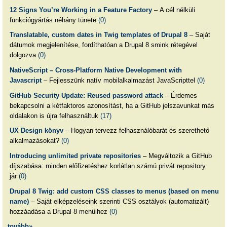
12 Signs You’re Working in a Feature Factory
– A cél nélküli
funkciógyártás néhány tünete
(0)
Translatable, custom dates in Twig templates of Drupal 8
– Saját
dátumok megjelenítése, fordíthatóan a Drupal 8 smink rétegével
dolgozva
(0)
NativeScript – Cross-Platform Native Development with
Javascript
– Fejlesszünk natív mobilalkalmazást JavaScripttel
(0)
GitHub Security Update: Reused password attack
– Érdemes
bekapcsolni a kétfaktoros azonosítást, ha a GitHub jelszavunkat más
oldalakon is újra felhasználtuk
(17)
UX Design könyv
– Hogyan tervezz felhasználóbarát és szerethető
alkalmazásokat?
(0)
Introducing unlimited private repositories
– Megváltozik a GitHub
díjszabása: minden előfizetéshez korlátlan számú privát repository
jár
(0)
Drupal 8 Twig: add custom CSS classes to menus (based on menu
name)
– Saját elképzeléseink szerinti CSS osztályok (automatizált)
hozzáadása a Drupal 8 menüihez
(0)
tovább»