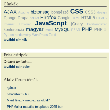
Címkék
CSS
AJAX
biztonság
böngésző
CSS3
Apache
design
Firefox
Django
Drupal
Google
HTML 5
felület
HTML
HTML5
JavaScript
jQuery
Internet Explorer
keretrendszer
magyar
PHP
MySQL
konferencia
PHP 5
mobil
PEAR
Python
rendezvény
WordPress
Zend
további címkék
Friss csiripek
Csiripek betöltése…
további csiripek»
Aktív fórum témák
ajánlat
hibadetektív.hu
Miért létezik még ez az oldal?
PHPMailer mauális telepítése 2025-ben