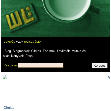
Belépés
vagy
regisztráció
Blog
Blogmarkok
Cikkek
Fórumok
Levlisták
Munka és
állás
Könyvek
Friss
Részletes
Címlap