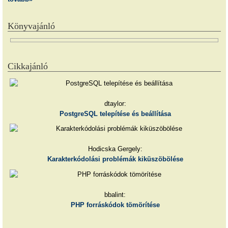
Könyvajánló
Cikkajánló
dtaylor:
PostgreSQL telepítése és beállítása
Hodicska Gergely:
Karakterkódolási problémák kiküszöbölése
bbalint:
PHP forráskódok tömörítése