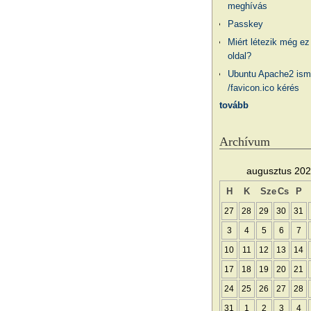
meghívás
Passkey
Miért létezik még ez
oldal?
Ubuntu Apache2 ism
/favicon.ico kérés
tovább
Archívum
augusztus 20
H
K
Sze
Cs
P
27
28
29
30
31
3
4
5
6
7
10
11
12
13
14
17
18
19
20
21
24
25
26
27
28
31
1
2
3
4