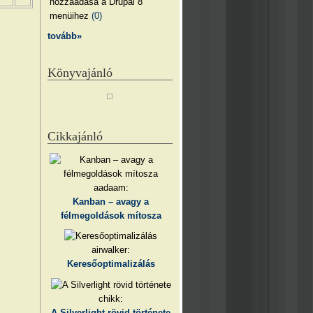
hozzáadása a Drupal 8
menüihez
(0)
tovább»
Könyvajánló
Cikkajánló
aadaam:
Kanban – avagy a
félmegoldások mítosza
airwalker:
Keresőoptimalizálás
chikk:
A Silverlight rövid története