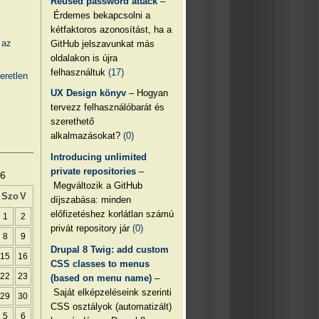
Reused password attack
–
Érdemes bekapcsolni a
kétfaktoros azonosítást, ha a
 az
GitHub jelszavunkat más
oldalakon is újra
felhasználtuk
(17)
eretlen
UX Design könyv
– Hogyan
tervezz felhasználóbarát és
szerethető
alkalmazásokat?
(0)
Introducing unlimited
private repositories
–
26
Megváltozik a GitHub
Szo
V
díjszabása: minden
előfizetéshez korlátlan számú
1
2
privát repository jár
(0)
8
9
Drupal 8 Twig: add custom
15
16
CSS classes to menus
22
23
(based on menu name)
–
Saját elképzeléseink szerinti
29
30
CSS osztályok (automatizált)
5
6