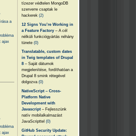
tízezer védtelen MongoDB
szerverre csaptak le
e
hackerek
(2)
írása a
12 Signs You’re Working in
a Feature Factory
– A cél
probléma
nélküli funkciógyártás néhány
 ajax
tünete
(0)
Translatable, custom dates
in Twig templates of Drupal
8
– Saját dátumok
megjelenítése, fordíthatóan a
Drupal 8 smink rétegével
dolgozva
(0)
NativeScript – Cross-
Platform Native
Development with
Javascript
– Fejlesszünk
natív mobilalkalmazást
e
JavaScripttel
(0)
probléma
GitHub Security Update:
 ajax