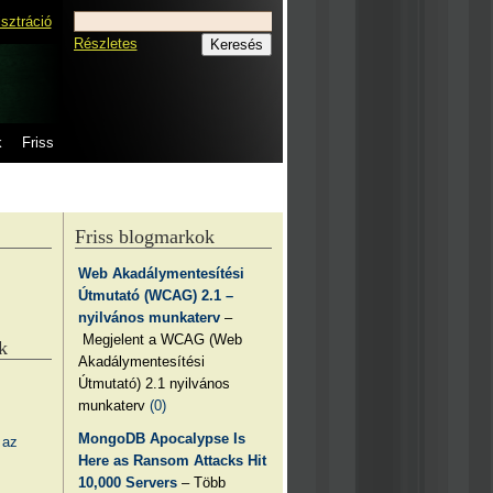
isztráció
Részletes
k
Friss
Friss blogmarkok
Web Akadálymentesítési
Útmutató (WCAG) 2.1 –
nyilvános munkaterv
–
Megjelent a WCAG (Web
k
Akadálymentesítési
Útmutató) 2.1 nyilvános
munkaterv
(0)
MongoDB Apocalypse Is
 az
Here as Ransom Attacks Hit
10,000 Servers
– Több