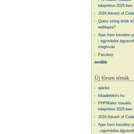
telepítése 2025-ben
2024 Advent of Cod
Query string érték ki
weblapra?
Ajax form kezelési 
- egymásba ágyazott
meghívás
Passkey
tovább
Új fórum témák
ajánlat
hibadetektív.hu
PHPMailer mauális
telepítése 2025-ben
2024 Advent of Cod
Ajax form kezelési 
- egymásba ágyazott