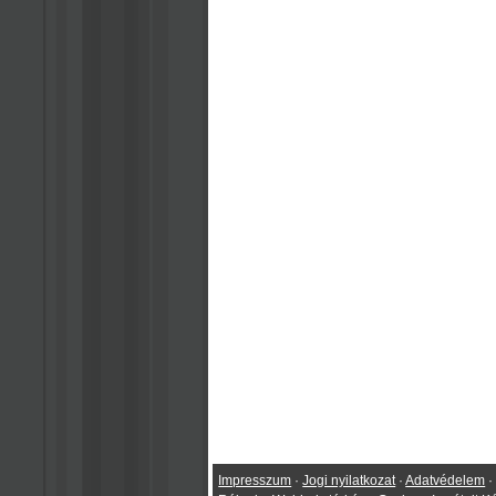
Impresszum
·
Jogi nyilatkozat
·
Adatvédelem