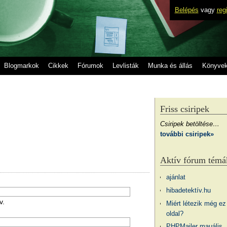
Belépés
vagy
reg
Blogmarkok
Cikkek
Fórumok
Levlisták
Munka és állás
Könyve
Friss csiripek
Csiripek betöltése…
további csiripek»
Aktív fórum témá
ajánlat
hibadetektív.hu
v.
Miért létezik még ez
oldal?
PHPMailer mauális