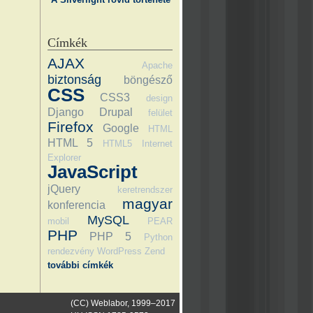
Címkék
AJAX
Apache
biztonság
böngésző
CSS
CSS3
design
Django
Drupal
felület
Firefox
Google
HTML
HTML 5
HTML5
Internet
Explorer
JavaScript
jQuery
keretrendszer
magyar
konferencia
MySQL
mobil
PEAR
PHP
PHP 5
Python
rendezvény
WordPress
Zend
további címkék
(CC) Weblabor, 1999–2017