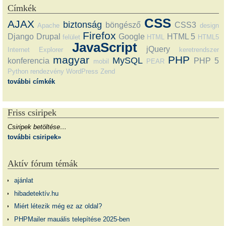
Címkék
CSS
AJAX
biztonság
böngésző
CSS3
Apache
design
Firefox
Django
Drupal
Google
HTML 5
felület
HTML
HTML5
JavaScript
jQuery
Internet Explorer
keretrendszer
magyar
PHP
MySQL
konferencia
PHP 5
mobil
PEAR
Python
rendezvény
WordPress
Zend
további címkék
Friss csiripek
Csiripek betöltése…
további csiripek»
Aktív fórum témák
ajánlat
hibadetektív.hu
Miért létezik még ez az oldal?
PHPMailer mauális telepítése 2025-ben