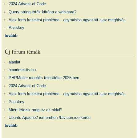
2024 Advent of Code
Query string érték kiírása a weblapra?
Ajax form kezelési probléma - egymásba ágyazott ajax meghívás
Passkey
tovább
Új fórum témák
ajánlat
hibadetektív.hu
PHPMailer mauális telepítése 2025-ben
2024 Advent of Code
Ajax form kezelési probléma - egymásba ágyazott ajax meghívás
Passkey
Miért létezik még ez az oldal?
Ubuntu Apache2 ismeretlen /favicon.ico kérés
tovább