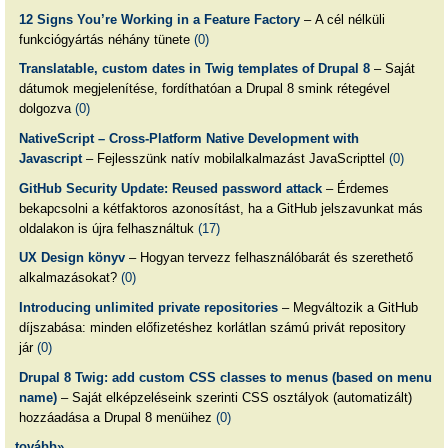
12 Signs You’re Working in a Feature Factory
– A cél nélküli
funkciógyártás néhány tünete
(0)
Translatable, custom dates in Twig templates of Drupal 8
– Saját
dátumok megjelenítése, fordíthatóan a Drupal 8 smink rétegével
dolgozva
(0)
NativeScript – Cross-Platform Native Development with
Javascript
– Fejlesszünk natív mobilalkalmazást JavaScripttel
(0)
GitHub Security Update: Reused password attack
– Érdemes
bekapcsolni a kétfaktoros azonosítást, ha a GitHub jelszavunkat más
oldalakon is újra felhasználtuk
(17)
UX Design könyv
– Hogyan tervezz felhasználóbarát és szerethető
alkalmazásokat?
(0)
Introducing unlimited private repositories
– Megváltozik a GitHub
díjszabása: minden előfizetéshez korlátlan számú privát repository
jár
(0)
Drupal 8 Twig: add custom CSS classes to menus (based on menu
name)
– Saját elképzeléseink szerinti CSS osztályok (automatizált)
hozzáadása a Drupal 8 menüihez
(0)
tovább»