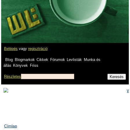
Belépés
vagy
regisztráció
Blog
Blogmarkok
Cikkek
Fórumok
Levlisták
Munka és
állás
Könyvek
Friss
Részletes
Címlap