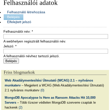
Felhasználói adatok
Felhasználó létrehozása
Belépés
Elfelejtett jelszó
Felhasználói név:
*
A webhelyen regisztrált felhasználói név.
Jelszó:
*
A felhasználói névhez tartozó jelszó.
Friss blogmarkok
Web Akadálymentesítési Útmutató (WCAG) 2.1 – nyilvános
munkaterv
– Megjelent a WCAG (Web Akadálymentesítési Útmutató)
2.1 nyilvános munkaterv
(0)
MongoDB Apocalypse Is Here as Ransom Attacks Hit 10,000
Servers
– Több tízezer védtelen MongoDB szerverre csaptak le
hackerek
(2)