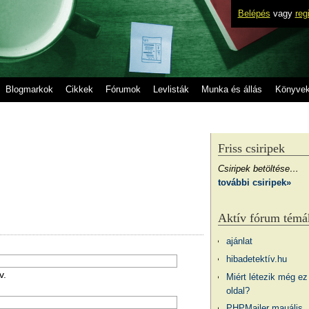
Belépés
vagy
reg
Blogmarkok
Cikkek
Fórumok
Levlisták
Munka és állás
Könyve
Friss csiripek
Csiripek betöltése…
további csiripek»
Aktív fórum témá
ajánlat
hibadetektív.hu
v.
Miért létezik még ez
oldal?
PHPMailer mauális