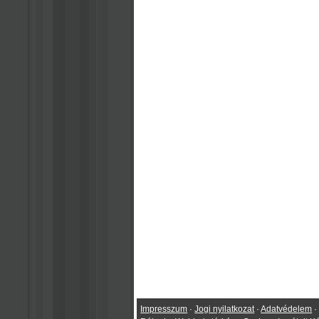
Impresszum
·
Jogi nyilatkozat
·
Adatvédelem