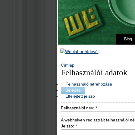
Blog
Címlap
Felhasználói adatok
Felhasználó létrehozása
Belépés
Elfelejtett jelszó
Felhasználói név:
*
A webhelyen regisztrált felhasználói né
Jelszó:
*