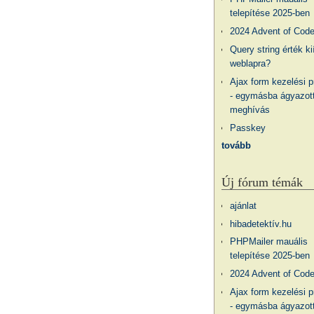
telepítése 2025-ben
2024 Advent of Cod
Query string érték ki
weblapra?
Ajax form kezelési 
- egymásba ágyazott
meghívás
Passkey
tovább
Új fórum témák
ajánlat
hibadetektív.hu
PHPMailer mauális
telepítése 2025-ben
2024 Advent of Cod
Ajax form kezelési 
- egymásba ágyazott