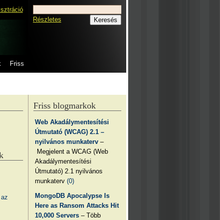
isztráció
Részletes
k
Friss
Friss blogmarkok
Web Akadálymentesítési
Útmutató (WCAG) 2.1 –
nyilvános munkaterv
–
Megjelent a WCAG (Web
k
Akadálymentesítési
Útmutató) 2.1 nyilvános
munkaterv
(0)
MongoDB Apocalypse Is
 az
Here as Ransom Attacks Hit
10,000 Servers
– Több