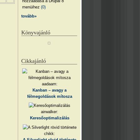
hozzáadása a Drupal 8
menüihez
(0)
tovább»
Könyvajánló
Cikkajánló
aadaam:
Kanban – avagy a
félmegoldások mítosza
airwalker:
Keresőoptimalizálás
chikk:
A Silverlight rövid története