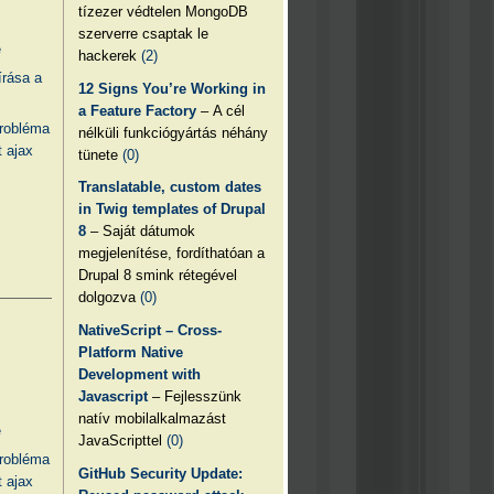
tízezer védtelen MongoDB
szerverre csaptak le
e
hackerek
(2)
írása a
12 Signs You’re Working in
a Feature Factory
– A cél
probléma
nélküli funkciógyártás néhány
 ajax
tünete
(0)
Translatable, custom dates
in Twig templates of Drupal
8
– Saját dátumok
megjelenítése, fordíthatóan a
Drupal 8 smink rétegével
dolgozva
(0)
NativeScript – Cross-
Platform Native
Development with
Javascript
– Fejlesszünk
natív mobilalkalmazást
e
JavaScripttel
(0)
probléma
GitHub Security Update:
 ajax