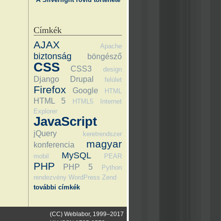
Címkék
AJAX
Apache
biztonság
böngésző
CSS
CSS3
design
Django
Drupal
felület
Firefox
Google
HTML
HTML 5
HTML5
Internet
Explorer
JavaScript
jQuery
keretrendszer
magyar
konferencia
MySQL
mobil
PEAR
PHP
PHP 5
Python
rendezvény
WordPress
Zend
további címkék
(CC) Weblabor, 1999–2017