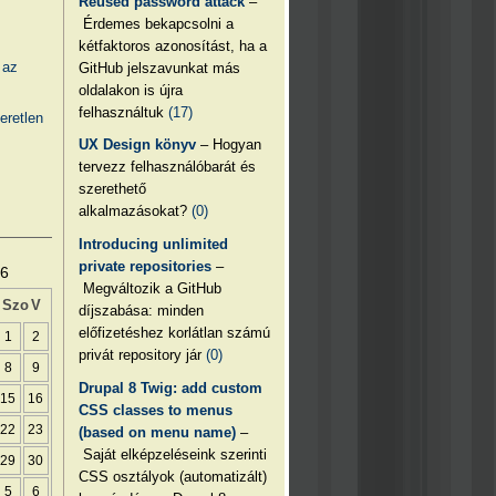
Reused password attack
–
Érdemes bekapcsolni a
kétfaktoros azonosítást, ha a
 az
GitHub jelszavunkat más
oldalakon is újra
felhasználtuk
(17)
eretlen
UX Design könyv
– Hogyan
tervezz felhasználóbarát és
szerethető
alkalmazásokat?
(0)
Introducing unlimited
private repositories
–
26
Megváltozik a GitHub
Szo
V
díjszabása: minden
előfizetéshez korlátlan számú
1
2
privát repository jár
(0)
8
9
Drupal 8 Twig: add custom
15
16
CSS classes to menus
22
23
(based on menu name)
–
Saját elképzeléseink szerinti
29
30
CSS osztályok (automatizált)
5
6