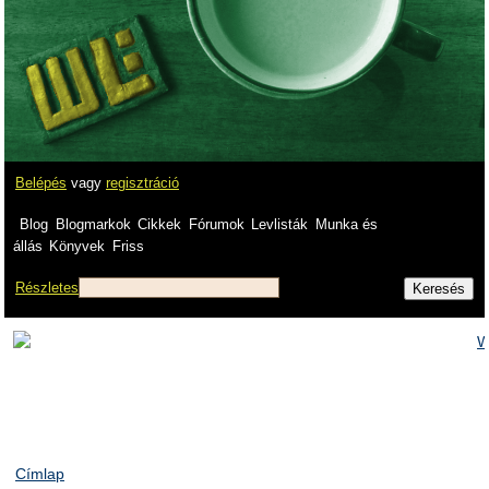
Belépés
vagy
regisztráció
Blog
Blogmarkok
Cikkek
Fórumok
Levlisták
Munka és
állás
Könyvek
Friss
Részletes
Címlap