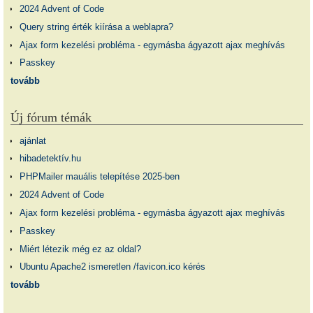
2024 Advent of Code
Query string érték kiírása a weblapra?
Ajax form kezelési probléma - egymásba ágyazott ajax meghívás
Passkey
tovább
Új fórum témák
ajánlat
hibadetektív.hu
PHPMailer mauális telepítése 2025-ben
2024 Advent of Code
Ajax form kezelési probléma - egymásba ágyazott ajax meghívás
Passkey
Miért létezik még ez az oldal?
Ubuntu Apache2 ismeretlen /favicon.ico kérés
tovább