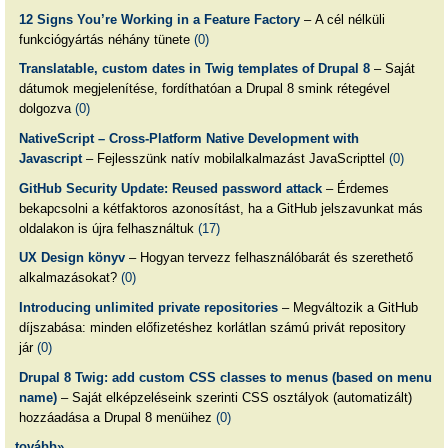
12 Signs You’re Working in a Feature Factory
– A cél nélküli
funkciógyártás néhány tünete
(0)
Translatable, custom dates in Twig templates of Drupal 8
– Saját
dátumok megjelenítése, fordíthatóan a Drupal 8 smink rétegével
dolgozva
(0)
NativeScript – Cross-Platform Native Development with
Javascript
– Fejlesszünk natív mobilalkalmazást JavaScripttel
(0)
GitHub Security Update: Reused password attack
– Érdemes
bekapcsolni a kétfaktoros azonosítást, ha a GitHub jelszavunkat más
oldalakon is újra felhasználtuk
(17)
UX Design könyv
– Hogyan tervezz felhasználóbarát és szerethető
alkalmazásokat?
(0)
Introducing unlimited private repositories
– Megváltozik a GitHub
díjszabása: minden előfizetéshez korlátlan számú privát repository
jár
(0)
Drupal 8 Twig: add custom CSS classes to menus (based on menu
name)
– Saját elképzeléseink szerinti CSS osztályok (automatizált)
hozzáadása a Drupal 8 menüihez
(0)
tovább»