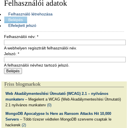
Felhasználói adatok
Felhasználó létrehozása
Belépés
Elfelejtett jelszó
Felhasználói név:
*
A webhelyen regisztrált felhasználói név.
Jelszó:
*
A felhasználói névhez tartozó jelszó.
Friss blogmarkok
Web Akadálymentesítési Útmutató (WCAG) 2.1 – nyilvános
munkaterv
– Megjelent a WCAG (Web Akadálymentesítési Útmutató)
2.1 nyilvános munkaterv
(0)
MongoDB Apocalypse Is Here as Ransom Attacks Hit 10,000
Servers
– Több tízezer védtelen MongoDB szerverre csaptak le
hackerek
(2)