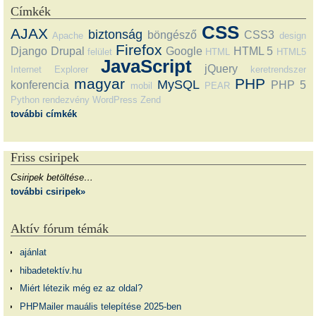
Címkék
CSS
AJAX
biztonság
böngésző
CSS3
Apache
design
Firefox
Django
Drupal
Google
HTML 5
felület
HTML
HTML5
JavaScript
jQuery
Internet Explorer
keretrendszer
magyar
PHP
MySQL
konferencia
PHP 5
mobil
PEAR
Python
rendezvény
WordPress
Zend
további címkék
Friss csiripek
Csiripek betöltése…
további csiripek»
Aktív fórum témák
ajánlat
hibadetektív.hu
Miért létezik még ez az oldal?
PHPMailer mauális telepítése 2025-ben