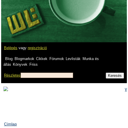
Belépés
vagy
regisztráció
Blog
Blogmarkok
Cikkek
Fórumok
Levlisták
Munka és
állás
Könyvek
Friss
Részletes
Címlap