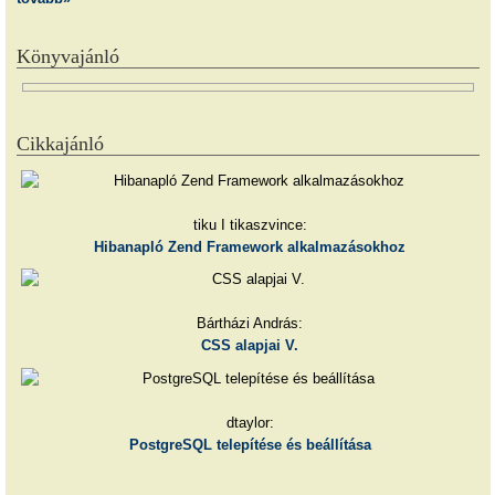
Könyvajánló
Cikkajánló
tiku I tikaszvince:
Hibanapló Zend Framework alkalmazásokhoz
Bártházi András:
CSS alapjai V.
dtaylor:
PostgreSQL telepítése és beállítása