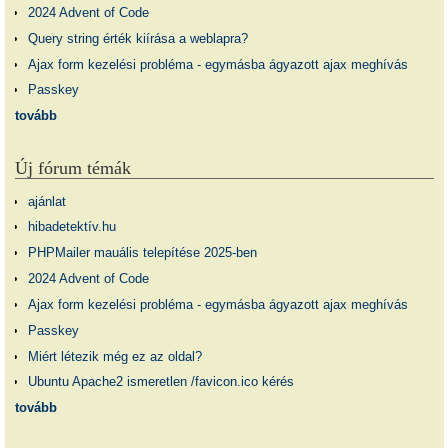
2024 Advent of Code
Query string érték kiírása a weblapra?
Ajax form kezelési probléma - egymásba ágyazott ajax meghívás
Passkey
tovább
Új fórum témák
ajánlat
hibadetektív.hu
PHPMailer mauális telepítése 2025-ben
2024 Advent of Code
Ajax form kezelési probléma - egymásba ágyazott ajax meghívás
Passkey
Miért létezik még ez az oldal?
Ubuntu Apache2 ismeretlen /favicon.ico kérés
tovább