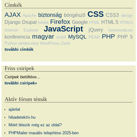
Címkék
CSS
AJAX
biztonság
böngésző
CSS3
Apache
design
Firefox
Django
Drupal
Google
HTML 5
felület
HTML
HTML5
JavaScript
jQuery
Internet Explorer
keretrendszer
magyar
PHP
MySQL
konferencia
PHP 5
mobil
PEAR
Python
rendezvény
WordPress
Zend
további címkék
Friss csiripek
Csiripek betöltése…
további csiripek»
Aktív fórum témák
ajánlat
hibadetektív.hu
Miért létezik még ez az oldal?
PHPMailer mauális telepítése 2025-ben