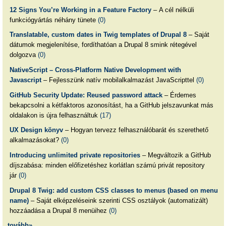
12 Signs You’re Working in a Feature Factory
– A cél nélküli
funkciógyártás néhány tünete
(0)
Translatable, custom dates in Twig templates of Drupal 8
– Saját
dátumok megjelenítése, fordíthatóan a Drupal 8 smink rétegével
dolgozva
(0)
NativeScript – Cross-Platform Native Development with
Javascript
– Fejlesszünk natív mobilalkalmazást JavaScripttel
(0)
GitHub Security Update: Reused password attack
– Érdemes
bekapcsolni a kétfaktoros azonosítást, ha a GitHub jelszavunkat más
oldalakon is újra felhasználtuk
(17)
UX Design könyv
– Hogyan tervezz felhasználóbarát és szerethető
alkalmazásokat?
(0)
Introducing unlimited private repositories
– Megváltozik a GitHub
díjszabása: minden előfizetéshez korlátlan számú privát repository
jár
(0)
Drupal 8 Twig: add custom CSS classes to menus (based on menu
name)
– Saját elképzeléseink szerinti CSS osztályok (automatizált)
hozzáadása a Drupal 8 menüihez
(0)
tovább»