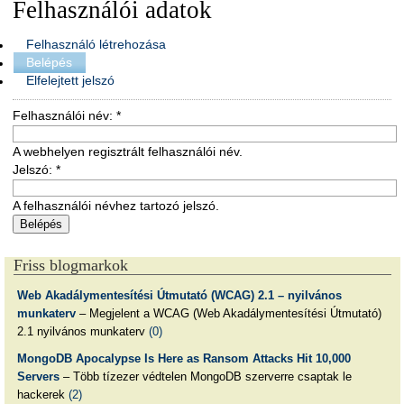
Felhasználói adatok
Felhasználó létrehozása
Belépés
Elfelejtett jelszó
Felhasználói név:
*
A webhelyen regisztrált felhasználói név.
Jelszó:
*
A felhasználói névhez tartozó jelszó.
Friss blogmarkok
Web Akadálymentesítési Útmutató (WCAG) 2.1 – nyilvános
munkaterv
– Megjelent a WCAG (Web Akadálymentesítési Útmutató)
2.1 nyilvános munkaterv
(0)
MongoDB Apocalypse Is Here as Ransom Attacks Hit 10,000
Servers
– Több tízezer védtelen MongoDB szerverre csaptak le
hackerek
(2)