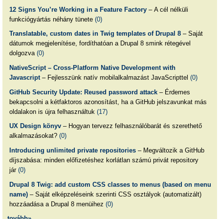
12 Signs You’re Working in a Feature Factory
– A cél nélküli
funkciógyártás néhány tünete
(0)
Translatable, custom dates in Twig templates of Drupal 8
– Saját
dátumok megjelenítése, fordíthatóan a Drupal 8 smink rétegével
dolgozva
(0)
NativeScript – Cross-Platform Native Development with
Javascript
– Fejlesszünk natív mobilalkalmazást JavaScripttel
(0)
GitHub Security Update: Reused password attack
– Érdemes
bekapcsolni a kétfaktoros azonosítást, ha a GitHub jelszavunkat más
oldalakon is újra felhasználtuk
(17)
UX Design könyv
– Hogyan tervezz felhasználóbarát és szerethető
alkalmazásokat?
(0)
Introducing unlimited private repositories
– Megváltozik a GitHub
díjszabása: minden előfizetéshez korlátlan számú privát repository
jár
(0)
Drupal 8 Twig: add custom CSS classes to menus (based on menu
name)
– Saját elképzeléseink szerinti CSS osztályok (automatizált)
hozzáadása a Drupal 8 menüihez
(0)
tovább»