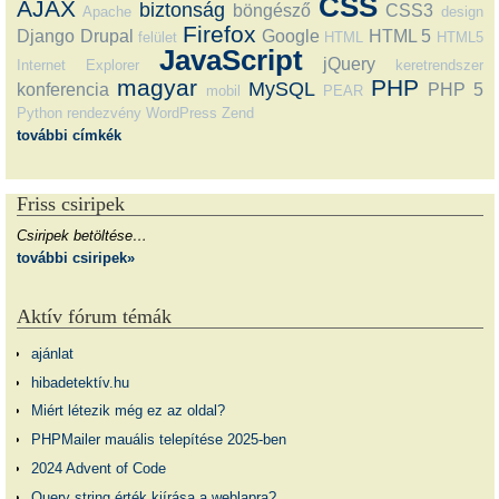
CSS
AJAX
biztonság
böngésző
CSS3
Apache
design
Firefox
Django
Drupal
Google
HTML 5
felület
HTML
HTML5
JavaScript
jQuery
Internet Explorer
keretrendszer
magyar
PHP
MySQL
konferencia
PHP 5
mobil
PEAR
Python
rendezvény
WordPress
Zend
további címkék
Friss csiripek
Csiripek betöltése…
további csiripek»
Aktív fórum témák
ajánlat
hibadetektív.hu
Miért létezik még ez az oldal?
PHPMailer mauális telepítése 2025-ben
2024 Advent of Code
Query string érték kiírása a weblapra?