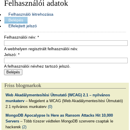
Felhasználói adatok
Felhasználó létrehozása
Belépés
Elfelejtett jelszó
Felhasználói név:
*
A webhelyen regisztrált felhasználói név.
Jelszó:
*
A felhasználói névhez tartozó jelszó.
Friss blogmarkok
Web Akadálymentesítési Útmutató (WCAG) 2.1 – nyilvános
munkaterv
– Megjelent a WCAG (Web Akadálymentesítési Útmutató)
2.1 nyilvános munkaterv
(0)
MongoDB Apocalypse Is Here as Ransom Attacks Hit 10,000
Servers
– Több tízezer védtelen MongoDB szerverre csaptak le
hackerek
(2)