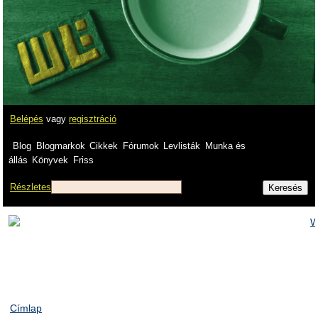
Belépés
vagy
regisztráció
Blog
Blogmarkok
Cikkek
Fórumok
Levlisták
Munka és
állás
Könyvek
Friss
Részletes
Címlap