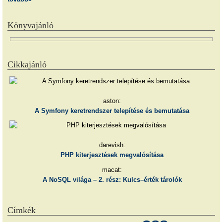
Könyvajánló
Cikkajánló
aston:
A Symfony keretrendszer telepítése és bemutatása
darevish:
PHP kiterjesztések megvalósítása
macat:
A NoSQL világa – 2. rész: Kulcs–érték tárolók
Címkék